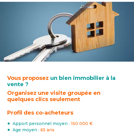
Vous proposez
un bien immobilier à la
vente ?
Organisez une visite groupée en
quelques clics seulement
Profil des co-acheteurs
Apport personnel moyen :
150 000 €
Age moyen :
65 ans