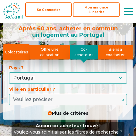
Mon annonce
Se Connecter
S'inscrire
Accueil
Après 60 ans, acheter en commun
un logement au Portugal
Offre une
Co-
Biens à
Colocataires
colocation
acheteurs
coacheter
Pays ? 
Ville en particulier ?
x
Plus de critères
Aucun co-acheteur trouvé !
Voulez-vous réinitialiser les filtres de recherche ?