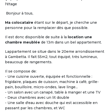
et la
maison de retraite.
Les locataires ou
l'étage
colocataires n'y sont pas « accueillis », ils sont
réellement chez eux.
L'habitat « Accompagné,
Bonjour à tous,
Partagé et inséré dans la vie locale »,
a pour
Ma colocataire
étant sur le départ, je cherche une
objectif principal de permettre de « vivre chez soi
personne pour la remplacer dès que possible.
sans être seul ».
Il est donc disponible de suite à la
location une
Vous êtes propriétaire d'un logement seniors ou
chambre meublée
de 13m dans un bel appartement.
gestionnaire d’une Maison Partagée existante ou
en cours, faites-vous connaître !
Lappartement se situe dans le 20eme arrondissement
à Gambetta. Il fait 55m2, tout équipé, très lumineux,
beaucoup de rangements.
Proposer une
Maison Partagée
Il se compose de:
- Une cuisine ouverte, équipée et fonctionnelle :
frigidaire, plaques de cuisson, machine à café, grille-
pain, bouilloire, micro-ondes, lave linge...
- Un salon avec un canapé, table à manger et une TV
- Deux chambres avec un lit double
- Une salle d'eau avec douche qui est accessible en
passant par les chambres, et WC