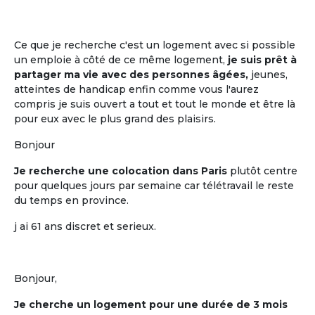
La mise en commun, entre cohabitants
retraités, de plusieurs moments de vie
quotidienne
Ce que je recherche c'est un logement avec si possible
un emploie à côté de ce même logement,
je suis prêt à
partager ma vie avec des personnes âgées,
jeunes,
atteintes de handicap enfin comme vous l'aurez
compris je suis ouvert a tout et tout le monde et être là
pour eux avec le plus grand des plaisirs.
Bonjour
Je recherche une colocation dans Paris
plutôt centre
pour quelques jours par semaine car télétravail le reste
du temps en province.
La participation à la décision
j ai 61 ans discret et serieux.
La participation à la décision pour tout
ce qui est mis en commun
Bonjour,
Je cherche un logement pour une durée de 3 mois