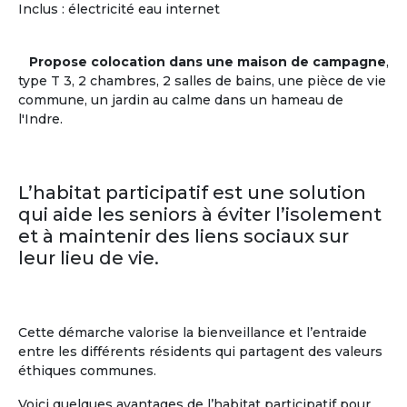
Centres d'intérêts des + de 60 ans
Inclus : électricité eau internet
Musique
(59%)
Pratiques
Littérature
(55%)
sportives
(38%)
Propose colocation dans une maison de campagne
,
Histoire
(53%)
Théâtre
(35%)
type T 3, 2 chambres, 2 salles de bains, une pièce de vie
Cinéma
(40%)
Cuisine
(26%)
commune, un jardin au calme dans un hameau de
Sciences
(23%)
l'Indre.
En savoir
sur
la communauté des Seniors
L’habitat participatif est une solution
qui aide les seniors à éviter l’isolement
et à maintenir des liens sociaux sur
leur lieu de vie.
Cette démarche valorise la bienveillance et l’entraide
entre les différents résidents qui partagent des valeurs
éthiques communes.
Voici quelques avantages de l’habitat participatif pour