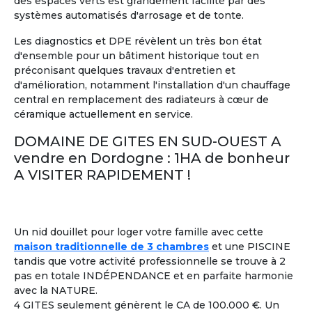
des espaces verts est grandement facilité par des
systèmes automatisés d'arrosage et de tonte.
Les diagnostics et DPE révèlent un très bon état
d'ensemble pour un bâtiment historique tout en
11
préconisant quelques travaux d'entretien et
d'amélioration, notamment l'installation d'un chauffage
Maison Partagée
Marrakech, Maroc
central en remplacement des radiateurs à cœur de
céramique actuellement en service.
A partir de
1 750 €/mois
DOMAINE DE GITES EN SUD-OUEST A
Voir les
247
annonces
vendre en Dordogne : 1HA de bonheur
A VISITER RAPIDEMENT !
Colocation entre Seniors
: Former un groupe de
2
retraités,
ayant plusieurs points en commun
, pour
partager une location
à l'année ou pendant quelques
mois seulement.
Un nid douillet pour loger votre famille avec cette
maison traditionnelle de 3 chambres
et une PISCINE
tandis que votre activité professionnelle se trouve à 2
Colouer Intégrer Habitat Partagé
À la une
pas en totale INDÉPENDANCE et en parfaite harmonie
Toulon France ± 30kms
avec la NATURE.
Bonjour femme 60 ans dynamique
4 GITES seulement génèrent le CA de 100.000 €. Un
joyeuse recherche colocation