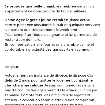
Je propose une belle chambre meublée
dans mon
appartement de 60m, proche de l'école militaire.
Les coûts moindres
Dame âgée logerait jeune retraitée
,dame active
Des coûts moins élevés que dans
contre présence rassurante la nuit et quelques services;
d'autres structures d'accueil
Ne partant que très rarement le week-end
traditionnelles
Pour compléter l'équipe soignante et lui permettre de
rester à son domicile.
En compensation, elle fournit une chambre calme et
confortable à proximité des transports en commun
M'inscrire et créer mon profil
Bonjour,
Actuellement en instance de divorce, je dispose d'un
délai de 2 mois pour quitter le logement conjugal,
je
cherche à me reloger
Je suis non fumeur et ne vois
pas d'alcool. Je fais également du télétravail 3 jours par
semaine. Compte tenu des difficultés de logement
actuels, la colocation semble être un bon compromis