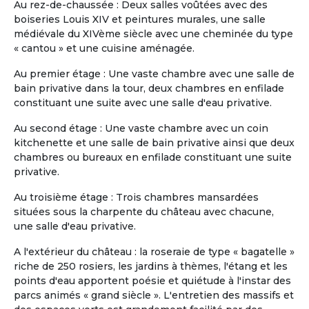
Au rez-de-chaussée : Deux salles voûtées avec des
souhaitant s’installer dans un
boiseries Louis XIV et peintures murales, une salle
environnement à la fois serein, sécurisé et
médiévale du XIVème siècle avec une cheminée du type
vivant, tout en conservant leur
« cantou » et une cuisine aménagée.
indépendance. L’appartement, spacieux et
entièrement meublé, offre : -4 chambres
Au premier étage : Une vaste chambre avec une salle de
(possibilité en solo ou en couple) -3 salles
bain privative dans la tour, deux chambres en enfilade
de bain -2 salons confortables -1 espace
constituant une suite avec une salle d'eau privative.
salle à manger -1 cuisine équipée -1 grande
terrasse avec jacuzzi Situé au sein d’une
Au second étage : Une vaste chambre avec un coin
résidence sécurisée 24h/24 et 7j/7,
kitchenette et une salle de bain privative ainsi que deux
l’environnement est calme, verdoyant et
chambres ou bureaux en enfilade constituant une suite
agréable à vivre. La résidence est
privative.
intergénérationnelle : vous y croiserez des
Au troisième étage : Trois chambres mansardées
familles, des jeunes actifs, des couples,
situées sous la charpente du château avec chacune,
des personnes seules ou encore d’autres
une salle d'eau privative.
r...
Slide 1 of 11
A l'extérieur du château : la roseraie de type « bagatelle »
riche de 250 rosiers, les jardins à thèmes, l'étang et les
points d'eau apportent poésie et quiétude à l'instar des
parcs animés « grand siècle ». L'entretien des massifs et