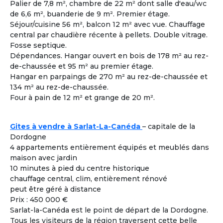
Palier de 7,8 m², chambre de 22 m² dont salle d'eau/wc
Femme
- 60
ans
de 6,6 m², buanderie de 9 m². Premier étage.
Toulon ± 30kms - France
Séjour/cuisine 56 m², balcon 12 m² avec vue. Chauffage
Colouer Intégrer Habitat Partagé
central par chaudière récente à pellets. Double vitrage.
Fosse septique.
Voir les
1617
annonces
Dépendances. Hangar ouvert en bois de 178 m² au rez-
de-chaussée et 95 m² au premier étage.
Hangar en parpaings de 270 m² au rez-de-chaussée et
Comment rencontrer des co-acheteurs
3
134 m² au rez-de-chaussée.
compatibles ?
Four à pain de 12 m² et grange de 20 m².
Cohabiting Seniors vous met en relation avec des
seniors compatibles et vous invite à les rencontrer lors
des différentes visites de logements adaptés à la
Gites à vendre à Sarlat-La-Canéda
– capitale de la
cohabitation.
Dordogne
4 appartements entièrement équipés et meublés dans
maison avec jardin
Co-acheter Peu importe | France - Gard
10 minutes à pied du centre historique
Co-acheteur
Apport personnel : 200 000 €
Souhaite investir dans une co
chauffage central, clim, entièrement rénové
À la une
habitation pour partager tout en étant
peut être géré à distance
autonome.
Prix : 450 000 €
J’aime bricoler. Je peux m’occuper de
Sarlat-la-Canéda est le point de départ de la Dordogne.
l’informatique et de l’administration.
Tous les visiteurs de la région traversent cette belle