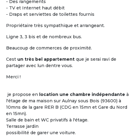
- Des rangements
- TV et Internet haut débit
- Draps et serviettes de toilettes fournis
Propriétaire très sympathique et arrangeant.
Ligne 3, 3 bis et de nombreux bus.
Beaucoup de commerces de proximité.
Cest
un très bel appartement
que je serai ravi de
Vivre ensemble dans un
partager avec lun dentre vous.
logement partagée
Merci !
Le plus difficile n'est pas de trouver un toit
où cohabiter entre seniors mais c'est de
je propose en
location une chambre indépendante
à
trouver
« les bonnes personnes » avec qui
l'étage de ma maison sur Aulnay sous Bois (93600) à
l'occuper...
10mns de la gare RER B (CDG en 15mn et Gare du Nord
Les clés d'un projet de colocation réussi
en 15mn).
entre seniors : avoir certains centres
Salle de bain et WC privatifs à l'étage.
d'intérêts en commun !
Terrasse jardin
possibilité de garer une voiture.