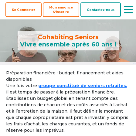
Mon annonce
Se Connecter
Contactez-nous
S'inscrire
Cohabiting Seniors
Vivre ensemble après 60 ans !
Offre une
Co-
Biens à
Préparation financière : budget, financement et aides
Colocataires
colocation
acheteurs
coacheter
disponibles
Une fois votre
groupe constitué de seniors retraités,
Pays ? 
il est temps de passer à la préparation financière.
Établissez un budget global en tenant compte des
contributions de chacun et des coûts associés à l’achat
et à l’entretien de la maison. Il faut définir le montant
Localisation par ville, département ou région
que chaque copropriétaire est prêt à investir, y compris
les frais d’achat, les charges courantes, et un fonds de
Ville, département, région
réserve pour les imprévus.