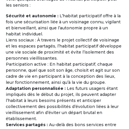
les seniors :
Sécurité et autonomie :
L’habitat participatif offre à la
fois une sécurisation liée à un voisinage connu, vigilant
et bienveillant, ainsi que l’autonomie propre à un
habitat individuel.
Journées Portes Ouvertes et
Liens sociaux : À travers le projet collectif de voisinage
Rencontres
et les espaces partagés, l’habitat participatif développe
Rencontrez des retraités ou des personnes
une vie sociale de proximité et évite l’isolement des
âgées de plus de 60 ans ayant le même
personnes vieillissantes.
projet (exemple : partir vivre en Grèce à la
Participation active : En habitat participatif, chaque
retraite à l'année ou pendant quelques mois)
personne, quel que soit son âge, choisit et agit sur son
et les mêmes attentes que les vôtres (type
cadre de vie en participant à la conception des lieux,
d'habitat, budget mensuel, tendance
leur fonctionnement, ainsi qu’à la vie du groupe.
écologique, co-acheter ou co-louer, etc...).
Adaptation personnalisée :
Les futurs usagers étant
impliqués dès le début du projet, ils peuvent adapter
l’habitat à leurs besoins présents et anticiper
En savoir
sur
collectivement des possibilités d’évolution liées à leur
la Maison Partagée
vieillissement afin d’éviter un départ brutal en
établissement.
Services partagés :
Au-delà des bons services entre