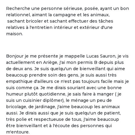
Recherche une personne sérieuse, posée, ayant un bon
relationnel, aimant la campagne et les animaux,
sachant bricoler et sachant effectuer des tâches
relatives à l'entretien intérieur et extérieur d'une
La gestion libre
maison.
La gestion libre de son rythme de vie, de
ses allées et venues, de ses invités
Bonjour je me présente je mappelle Lucas Sauron, je vis
actuellement en Ariège, j'ai mon permis B depuis plus
de deux ans. Je suis quelqu'un de bienveillant qui aime
beaucoup prendre soin des gens, je suis aussi très
empathique d'ailleurs ce n'est pas toujours facile mais je
suis comme ça. Je me dirais souriant avec une bonne
humeur plutôt quotidienne, je sais faire à manger ( je
suis un cuisinier diplômer), le ménage un peu de
bricolage, de jardinage, j'aime beaucoup les animaux
aussi. Je dirais aussi que je suis quelqu'un de patient,
très polie et respectueuse de tous, j'aime beaucoup
Le partage
être bienveillant et à l'écoute des personnes qui
m'entoure.