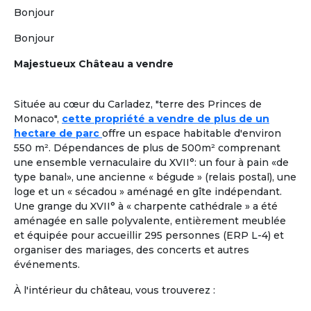
Plus de critères
Bonjour
Valider
Bonjour
Majestueux Château a vendre
Formules adaptées à la cohabitation
En France comme à l'étranger
Située au cœur du Carladez, "terre des Princes de
Location dans une Maison Partagée et Solidaire
à
1
Monaco",
cette propriété a vendre de plus de un
taille humaine ou
colocation chez un senior
, pour une
hectare de parc
offre un espace habitable d'environ
retraite paisible, en adoptant
un mode de vie collectif
550 m². Dépendances de plus de 500m² comprenant
ou chaque retraité a son rôle à jouer.
Les colocataires
une ensemble vernaculaire du XVII°: un four à pain «de
seniors n’y sont pas « accueillis », ils sont réellement
type banal», une ancienne « bégude » (relais postal), une
chez eux !
loge et un « sécadou » aménagé en gîte indépendant.
Une grange du XVII° à « charpente cathédrale » a été
À la une
Colocation Seniors Maison Partagée
aménagée en salle polyvalente, entièrement meublée
Marrakech Maroc
et équipée pour accueillir 295 personnes (ERP L-4) et
Et si votre retraite prenait une nouvelle
organiser des mariages, des concerts et autres
dimension, entre confort, rencontres et
événements.
douceur de vivre à Marrakech ? Ce
À l'intérieur du château, vous trouverez :
logement propose une colocation clé en
main, pensée pour des retraités expatriés