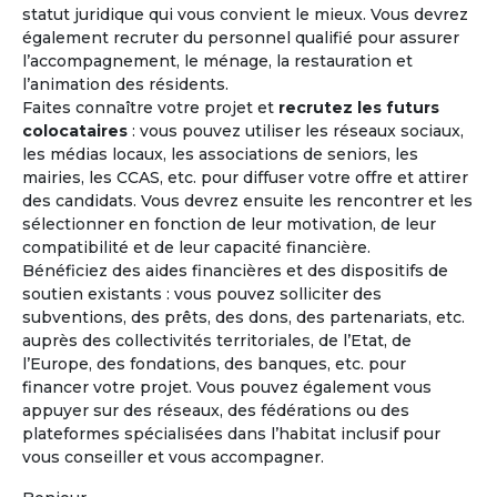
statut juridique qui vous convient le mieux. Vous devrez
également recruter du personnel qualifié pour assurer
l’accompagnement, le ménage, la restauration et
l’animation des résidents.
"Contrairement à une résidence classique pour
Faites connaître votre projet et
recrutez les futurs
séniors où chacun est enfermé chez soi, nous avons
colocataires
: vous pouvez utiliser les réseaux sociaux,
fait le choix du vivre ensemble. Ici, les décisions sont
les médias locaux, les associations de seniors, les
prises au consensus parmi les futurs habitants du
mairies, les CCAS, etc. pour diffuser votre offre et attirer
projet."
des candidats. Vous devrez ensuite les rencontrer et les
sélectionner en fonction de leur motivation, de leur
compatibilité et de leur capacité financière.
Bénéficiez des aides financières et des dispositifs de
Précédent
Suivant
soutien existants : vous pouvez solliciter des
subventions, des prêts, des dons, des partenariats, etc.
auprès des collectivités territoriales, de l’Etat, de
Christine - 64 ans
l’Europe, des fondations, des banques, etc. pour
Retaitée fonction publique
financer votre projet. Vous pouvez également vous
appuyer sur des réseaux, des fédérations ou des
plateformes spécialisées dans l’habitat inclusif pour
vous conseiller et vous accompagner.
Les avantages
de l'habitat coopératif