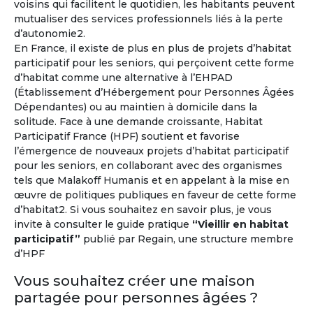
voisins qui facilitent le quotidien, les habitants peuvent
mutualiser des services professionnels liés à la perte
d’autonomie2.
Vivez l'expérience à l'étranger !
En France, il existe de plus en plus de projets d’habitat
participatif pour les seniors, qui perçoivent cette forme
Environ un million de retraités français vivent déjà à
d’habitat comme une alternative à l’EHPAD
l'étranger
et un senior sur trois souhaite prendre sa
(Établissement d’Hébergement pour Personnes Âgées
retraite hors de la France.
Dépendantes) ou au maintien à domicile dans la
solitude. Face à une demande croissante, Habitat
À l'année ou pour quelques mois...
Participatif France (HPF) soutient et favorise
l’émergence de nouveaux projets d’habitat participatif
pour les seniors, en collaborant avec des organismes
tels que Malakoff Humanis et en appelant à la mise en
œuvre de politiques publiques en faveur de cette forme
d’habitat2. Si vous souhaitez en savoir plus, je vous
invite à consulter le guide pratique
“Vieillir en habitat
participatif”
publié par Regain, une structure membre
d’HPF
Vous souhaitez créer une maison
partagée pour personnes âgées ?