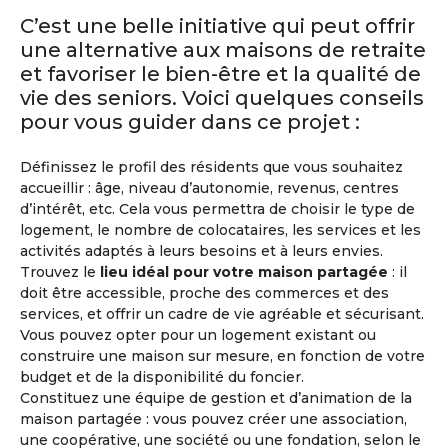
Retraite
Maroc
C’est une belle initiative qui peut offrir
une alternative aux maisons de retraite
Un pays à proximité de l’Europe où il fait très
et favoriser le bien-être et la qualité de
bon vivre avec au moins 300 jours de soleil à
vie des seniors. Voici quelques conseils
l’année. Un véritable dépaysement culturel avec
un peuple marocain accueillant et chaleureux.
pour vous guider dans ce projet :
Gastronomie marocaine : les plats les plus
connus du pays, comme le couscous ou le tajine
Définissez le profil des résidents que vous souhaitez
de poulet sans oublier, pour le dessert les
accueillir : âge, niveau d’autonomie, revenus, centres
cornes de gazelle ou des bechkitos.
d’intérêt, etc. Cela vous permettra de choisir le type de
logement, le nombre de colocataires, les services et les
activités adaptés à leurs besoins et à leurs envies.
Trouvez le
lieu idéal pour votre maison partagée
: il
doit être accessible, proche des commerces et des
services, et offrir un cadre de vie agréable et sécurisant.
Vous pouvez opter pour un logement existant ou
construire une maison sur mesure, en fonction de votre
budget et de la disponibilité du foncier.
Constituez une équipe de gestion et d’animation de la
maison partagée : vous pouvez créer une association,
M'inscrire et créer mon profil
une coopérative, une société ou une fondation, selon le