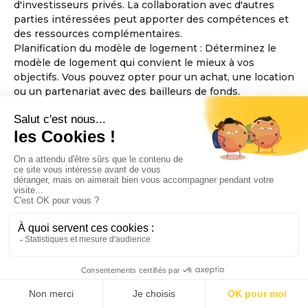
d'investisseurs privés. La collaboration avec d'autres
parties intéressées peut apporter des compétences et
des ressources complémentaires.
Planification du modèle de logement : Déterminez le
modèle de logement qui convient le mieux à vos
objectifs. Vous pouvez opter pour un achat, une location
ou un partenariat avec des bailleurs de fonds.
Considérez également la taille et l'aménagement des
espaces communs et des logements individuels, en
veillant à ce qu'ils soient accessibles aux personnes
âgées.
Élaboration des règles de fonctionnement : Définissez
les règles de fonctionnement de la maison partagée,
telles que les responsabilités financières, les tâches
ménagères, la prise de décisions collectives et les
politiques d'admission. Assurez-vous que ces règles
favorisent l'inclusion, le respect mutuel et la sécurité
des résidents.
Sélection de l'emplacement : Trouvez un emplacement
approprié pour la maison partagée, en tenant compte
de l'accessibilité aux services essentiels tels que les