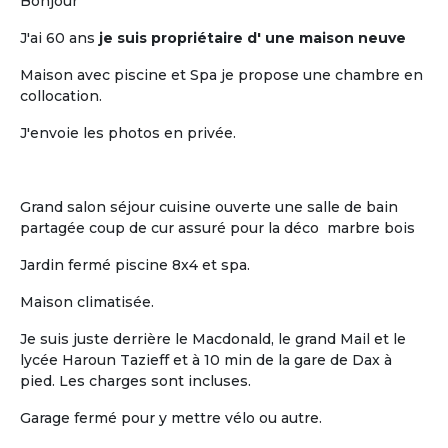
pour retraités
Bonjour
J'ai 60 ans
je suis propriétaire d' une maison neuve
Maison avec piscine et Spa je propose une chambre en
collocation.
J'envoie les photos en privée.
L'humain
Grand salon séjour cuisine ouverte une salle de bain
partagée coup de cur assuré pour la déco marbre bois
La vie « chez soi » de chaque retraité au
sein d'un habitat groupé à taille
Jardin fermé piscine 8x4 et spa.
humaine
Maison climatisée.
Je suis juste derrière le Macdonald, le grand Mail et le
lycée Haroun Tazieff et à 10 min de la gare de Dax à
pied. Les charges sont incluses.
Garage fermé pour y mettre vélo ou autre.