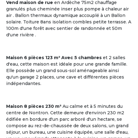
Vend maison de rue
en Ardèche 75m2 chauffage
granulés plus cheminée inser plus pompe à chaleur air
air . Ballon thermaux dynamique accouplé à un Ballon
solaire. Toiture 8ans isolation combles petite terrasse. A
20
4 co-acheteurs souhaitent venir visiter
100m d'une forêt avec sentier de randonnée et 50m
Plazac
d'une rivière .
Dordogne | Périgord
Maison
Maison 6 pièces 123 m² Avec 5 chambres
et 2 salles
Budget par coacheteur : 86,646 €
d'eau, cette maison est idéale pour une grande famille.
Elle possède un grand sous-sol aménageable ainsi
Plazac, Dordogne, Nouvelle-
qu'un garage 2 places, une cave et différentes pièces
Aquitaine
indépendantes.
Voir les
9
annonces
Maison 8 pièces 230 m²
Au calme et à 5 minutes du
centre de Nontron. Cette demeure d'environ 230 m2
édifiée en bordure d'un parc arboré d'un hectare, se
M'inscrire et créer mon profil
compose au rez-de-chaussée de deux salons, un grand
séjour, un bureau, une cuisine équipée, une salle d'eau,