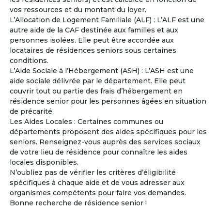
vos ressources et du montant du loyer.
Catherine
L’Allocation de Logement Familiale (ALF) : L’ALF est une
Femme
- 56
ans
autre aide de la CAF destinée aux familles et aux
France - Gard
personnes isolées. Elle peut être accordée aux
locataires de résidences seniors sous certaines
Voir les
237
annonces
conditions.
L’Aide Sociale à l’Hébergement (ASH) : L’ASH est une
La copropriété en pleine propriété entre Seniors
4
aide sociale délivrée par le département. Elle peut
Un mode d’habitat partagé adapté au vieillissement.
couvrir tout ou partie des frais d’hébergement en
La copropriété en pleine propriété séduit de plus en
résidence senior pour les personnes âgées en situation
plus de retraités désireux de mutualiser certains espaces
de précarité.
et services tout en conservant leur indépendance et leur
Les Aides Locales : Certaines communes ou
patrimoine.
départements proposent des aides spécifiques pour les
seniors. Renseignez-vous auprès des services sociaux
À la une
de votre lieu de résidence pour connaître les aides
locales disponibles.
N’oubliez pas de vérifier les critères d’éligibilité
spécifiques à chaque aide et de vous adresser aux
organismes compétents pour faire vos demandes.
Bonne recherche de résidence senior !