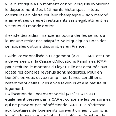
ville historique à un moment donné lorsqu’ils explorent
Je possède déjà une propriété en
le département. Ses bâtiments historiques – tous
région centre où je compte à la retraite
construits en pierre couleur champagne – son marché
partager mon temps la bas et dans une
animé et ses cafés et restaurants sans égal, attirent les
maison en Occitanie en co partage :
visiteurs du monde entier.
Hérault ou Gard ou Aude.
il existe des aides financières pour aider les seniors à
louer une résidence adaptée. Voici quelques-unes des
principales options disponibles en France :
L’Aide Personnalisée au Logement (APL) : L’APL est une
aide versée par la Caisse d’Allocations Familiales (CAF)
pour réduire le montant du loyer. Elle est destinée aux
locataires dont les revenus sont modestes. Pour en
bénéficier, vous devez remplir certaines conditions,
notamment celles liées à vos revenus et à la nature du
logement.
L’Allocation de Logement Social (ALS) : L’ALS est
également versée par la CAF et concerne les personnes
qui ne peuvent pas bénéficier de l’APL. Elle s’adresse
aux locataires de logements conventionnés (y compris
les résidences seniors) et est calculée en fonction de