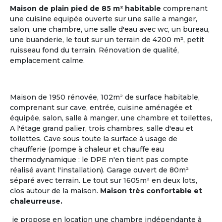
Maison de plain pied de 85 m² habitable
comprenant
une cuisine equipée ouverte sur une salle a manger,
salon, une chambre, une salle d'eau avec wc, un bureau,
une buanderie, le tout sur un terrain de 4200 m², petit
ruisseau fond du terrain. Rénovation de qualité,
emplacement calme.
Maison de 1950 rénovée, 102m² de surface habitable,
comprenant sur cave, entrée, cuisine aménagée et
Gestionnaire
équipée, salon, salle à manger, une chambre et toilettes,
ou Propriétaire d'une Maison
A l'étage grand palier, trois chambres, salle d'eau et
toilettes. Cave sous toute la surface à usage de
chaufferie (pompe à chaleur et chauffe eau
La Maison Partagée
, nouveau modèle de
l'Habitat
thermodynamique : le DPE n'en tient pas compte
Partagé Senior
, séduit de nombreux retraités ou
réalisé avant l'installation). Garage ouvert de 80m²
futurs retraités, qui aspirent à un mode de vie
séparé avec terrain. Le tout sur 1605m² en deux lots,
collectif où chacun a son rôle à jouer.
clos autour de la maison.
Maison très confortable et
chaleurreuse.
Le logement partagé pour seniors, habitat à taille
humaine, est une alternative entre la vie à domicile
je propose en location une chambre indépendante à