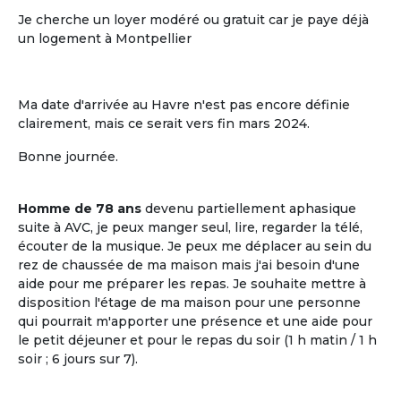
Je cherche un loyer modéré ou gratuit car je paye déjà
un logement à Montpellier
Ma date d'arrivée au Havre n'est pas encore définie
clairement, mais ce serait vers fin mars 2024.
Bonne journée.
L'ouverture sur le voisinage
Homme de 78 ans
devenu partiellement aphasique
L'ouverture sur le voisinage, l'activité et
suite à AVC, je peux manger seul, lire, regarder la télé,
les ressources de l'environnement local
écouter de la musique. Je peux me déplacer au sein du
rez de chaussée de ma maison mais j'ai besoin d'une
aide pour me préparer les repas. Je souhaite mettre à
disposition l'étage de ma maison pour une personne
qui pourrait m'apporter une présence et une aide pour
le petit déjeuner et pour le repas du soir (1 h matin / 1 h
soir ; 6 jours sur 7).