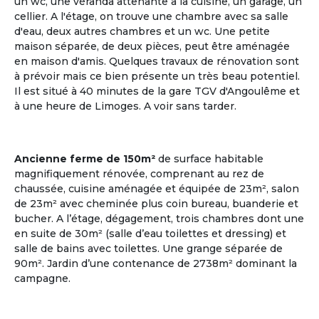
un wc, une véranda attenante à la cuisine, un garage, un
cellier. A l'étage, on trouve une chambre avec sa salle
d'eau, deux autres chambres et un wc. Une petite
maison séparée, de deux pièces, peut être aménagée
en maison d'amis. Quelques travaux de rénovation sont
à prévoir mais ce bien présente un très beau potentiel.
Il est situé à 40 minutes de la gare TGV d'Angoulême et
à une heure de Limoges. A voir sans tarder.
Plusieurs points en commun
ça matche entre nous !
Ancienne ferme de 150m²
de surface habitable
Communauté Lgbt Seniors
magnifiquement rénovée, comprenant au rez de
Les deux tiers des personnes âgées LGBT vivent
chaussée, cuisine aménagée et équipée de 23m², salon
seuls ; il existe très peu de structure d'accueil
de 23m² avec cheminée plus coin bureau, buanderie et
adaptée pour cette communauté.
bucher. A l’étage, dégagement, trois chambres dont une
en suite de 30m² (salle d’eau toilettes et dressing) et
Voir les annonces
salle de bains avec toilettes. Une grange séparée de
90m². Jardin d’une contenance de 2738m² dominant la
campagne.