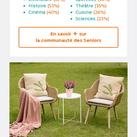
Histoire
(53%)
Théâtre
(35%)
Cinéma
(40%)
Cuisine
(26%)
Sciences
(23%)
En savoir
sur
la communauté des Seniors