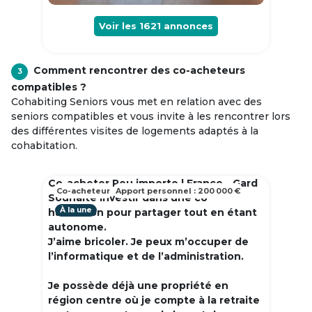
Voir les
1621
annonces
Comment rencontrer des co-acheteurs
3
compatibles ?
Cohabiting Seniors vous met en relation avec des
seniors compatibles et vous invite à les rencontrer lors
des différentes visites de logements adaptés à la
cohabitation.
Co-acheter Peu importe | France - Gard
Co-acheteur
Apport personnel : 200 000 €
Souhaite investir dans une co
À la une
habitation pour partager tout en étant
autonome.
J’aime bricoler. Je peux m’occuper de
l’informatique et de l’administration.
Je possède déjà une propriété en
région centre où je compte à la retraite