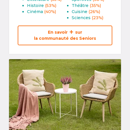
Histoire
(53%)
Théâtre
(35%)
Cinéma
(40%)
Cuisine
(26%)
Sciences
(23%)
En savoir
sur
la communauté des Seniors