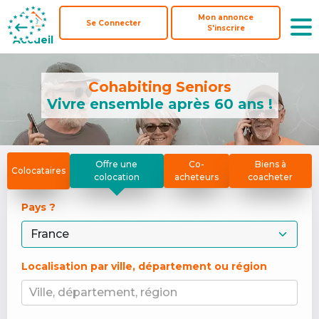
Mon annonce
Mon annonce
Se Connecter
Se Connecter
S'inscrire
S'inscrire
Accueil
Accueil
Cohabiting Seniors
Vivre ensemble après 60 ans !
Offre une
Co-
Biens à
Colocataires
colocation
acheteurs
coacheter
Pays ? 
Localisation par ville, département ou région
Ville, département, région