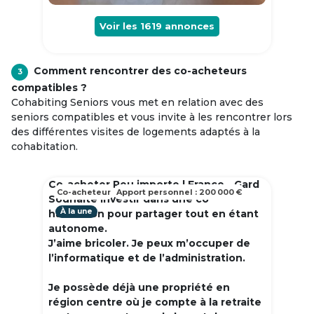
Voir les
1619
annonces
Comment rencontrer des co-acheteurs
3
compatibles ?
Cohabiting Seniors vous met en relation avec des
seniors compatibles et vous invite à les rencontrer lors
des différentes visites de logements adaptés à la
cohabitation.
Co-acheter Peu importe | France - Gard
Co-acheteur
Apport personnel : 200 000 €
Souhaite investir dans une co
À la une
habitation pour partager tout en étant
autonome.
J’aime bricoler. Je peux m’occuper de
l’informatique et de l’administration.
Je possède déjà une propriété en
région centre où je compte à la retraite