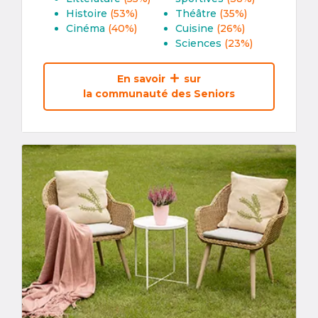
Histoire
(53%)
Théâtre
(35%)
Cinéma
(40%)
Cuisine
(26%)
Sciences
(23%)
En savoir
sur
la communauté des Seniors