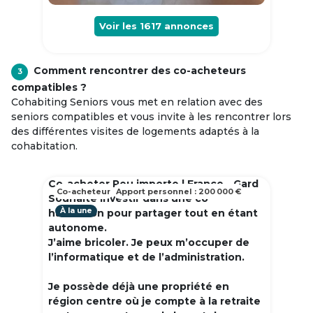
Voir les
1617
annonces
Comment rencontrer des co-acheteurs
3
compatibles ?
Cohabiting Seniors vous met en relation avec des
seniors compatibles et vous invite à les rencontrer lors
des différentes visites de logements adaptés à la
cohabitation.
Co-acheter Peu importe | France - Gard
Co-acheteur
Apport personnel : 200 000 €
Souhaite investir dans une co
À la une
habitation pour partager tout en étant
autonome.
J’aime bricoler. Je peux m’occuper de
l’informatique et de l’administration.
Je possède déjà une propriété en
région centre où je compte à la retraite