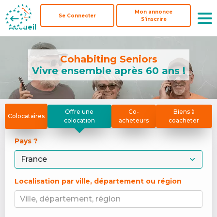
Mon annonce
Mon annonce
Se Connecter
Se Connecter
S'inscrire
S'inscrire
Accueil
Accueil
Cohabiting Seniors
Vivre ensemble après 60 ans !
Offre une
Co-
Biens à
Colocataires
colocation
acheteurs
coacheter
Pays ? 
Localisation par ville, département ou région
Ville, département, région