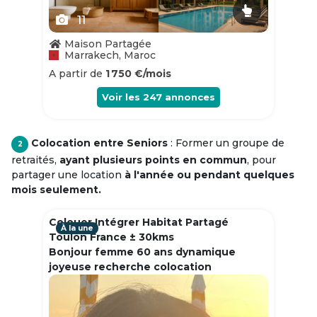
11
Maison Partagée
Marrakech, Maroc
A partir de
1 750 €/mois
Voir les
247
annonces
Colocation entre Seniors
: Former un groupe de
2
retraités,
ayant plusieurs points en commun
, pour
partager une location
à l'année ou pendant quelques
mois seulement.
Colouer Intégrer Habitat Partagé
À la une
Toulon France ± 30kms
Bonjour femme 60 ans dynamique
joyeuse recherche colocation