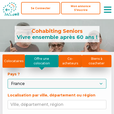
Mon annonce
Mon annonce
Se Connecter
Se Connecter
S'inscrire
S'inscrire
Accueil
Accueil
Cohabiting Seniors
Vivre ensemble après 60 ans !
Offre une
Co-
Biens à
Colocataires
colocation
acheteurs
coacheter
Pays ? 
Localisation par ville, département ou région
Ville, département, région