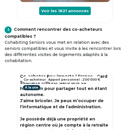
Voir les
1621
annonces
Comment rencontrer des co-acheteurs
3
compatibles ?
Cohabiting Seniors vous met en relation avec des
seniors compatibles et vous invite à les rencontrer lors
des différentes visites de logements adaptés à la
cohabitation.
Co-acheter Peu importe | France - Gard
Co-acheteur
Apport personnel : 200 000 €
Souhaite investir dans une co
À la une
habitation pour partager tout en étant
autonome.
J’aime bricoler. Je peux m’occuper de
l’informatique et de l’administration.
Je possède déjà une propriété en
région centre où je compte à la retraite