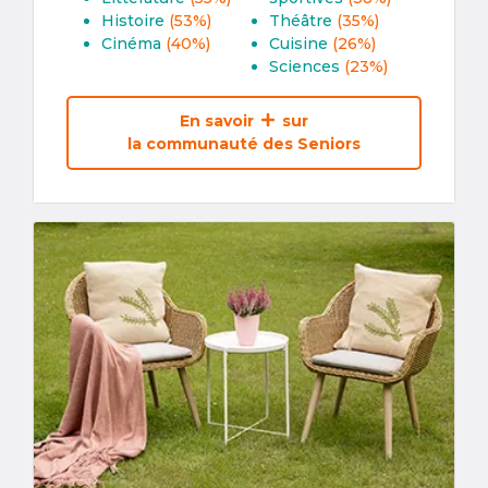
Histoire
(53%)
Théâtre
(35%)
Cinéma
(40%)
Cuisine
(26%)
Sciences
(23%)
En savoir
sur
la communauté des Seniors