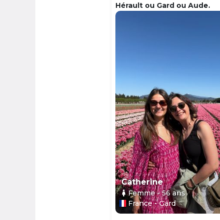
Hérault ou Gard ou Aude.
Catherine
Femme
- 56
ans
France - Gard