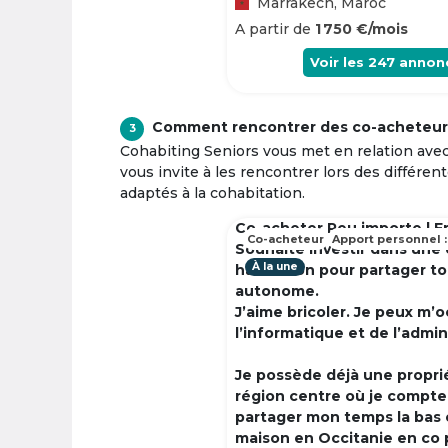
Marrakech, Maroc
A partir de
1 750 €/mois
Voir les
247
annon
Comment rencontrer des co-acheteur
3
Cohabiting Seniors vous met en relation ave
vous invite à les rencontrer lors des différen
adaptés à la cohabitation.
Co-acheter Peu importe | F
Co-acheteur
Apport personnel :
Souhaite investir dans une
À la une
habitation pour partager t
autonome.
J’aime bricoler. Je peux m’
l’informatique et de l’admin
Je possède déjà une propri
région centre où je compte à
partager mon temps la bas 
maison en Occitanie en co 