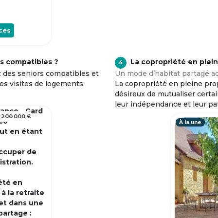
ces
s compatibles ?
La copropriété en plei
4
c des seniors compatibles et
Un mode d’habitat partagé ad
tes visites de logements
La copropriété en pleine prop
désireux de mutualiser certa
leur indépendance et leur pa
rance - Gard
 200 000 €
 co
À la une
out en étant
occuper de
istration.
été en
 la retraite
et dans une
partage :