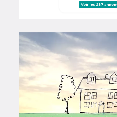
Voir les
237
annon