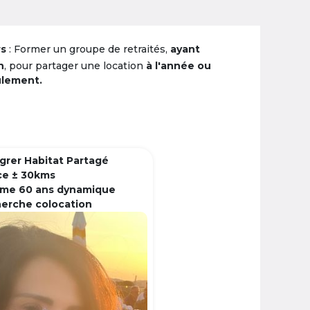
rs
: Former un groupe de retraités,
ayant
n
, pour partager une location
à l'année ou
ulement.
grer Habitat Partagé
ce ± 30kms
me 60 ans dynamique
herche colocation