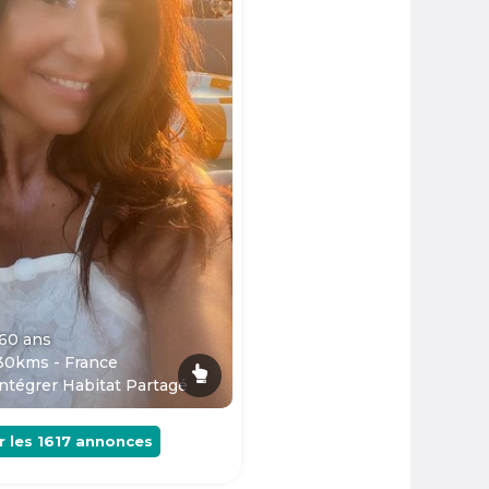
 60
ans
30kms - France
ntégrer Habitat Partagé
r les
1617
annonces