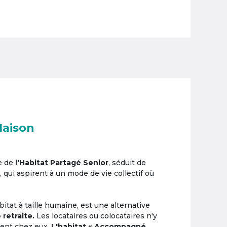
Maison
e de
l'Habitat Partagé Senior
, séduit de
, qui aspirent à un mode de vie collectif où
itat à taille humaine, est une alternative
 retraite.
Les locataires ou colocataires n'y
ement chez eux.
L'habitat « Accompagné,