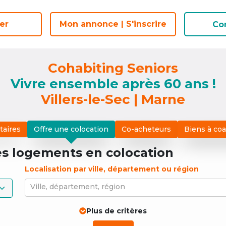
er
er
Mon annonce | S'inscrire
Mon annonce | S'inscrire
Co
Co
Cohabiting Seniors
Vivre ensemble après 60 ans !
Villers-le-Sec | Marne
taires
Offre une colocation
Co-acheteurs
Biens à co
es logements
en colocation
Localisation par ville, département ou région
Ville, département, région
Plus de critères