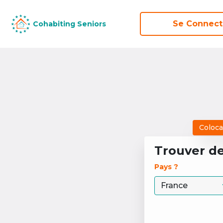
Se Connect
Se Connect
Cohabiting Seniors
Cohabiting Seniors
Coloca
Trouver d
Pays ? 