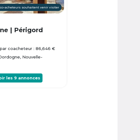
 co-acheteurs souhaitent venir visiter
e | Périgord
par coacheteur : 86,646 €
 Dordogne, Nouvelle-
oir les
9
annonces