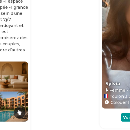
s -1 espace
ipée -1 grande
 sein d’une
 7j/7,
erdoyant et
 est
 croiserez des
es couples,
ore d’autres
Sylvia
Femme
-
Toulon ± 
Colouer I
Voi