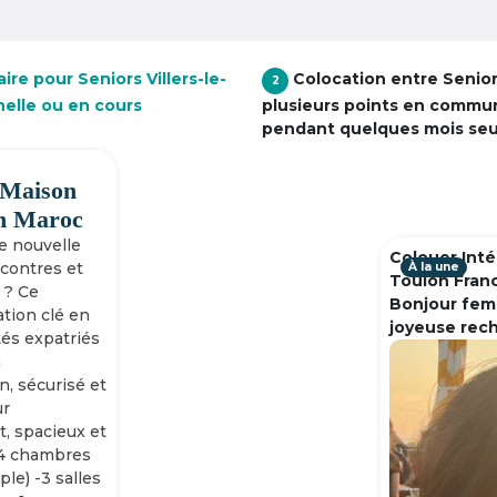
re pour Seniors Villers-le-
Colocation entre Senio
2
nelle ou en cours
plusieurs points en commu
pendant quelques mois se
 Maison
h Maroc
ne nouvelle
Colouer Inté
ncontres et
À la une
Toulon Fran
 ? Ce
Bonjour fem
tion clé en
joyeuse rec
tés expatriés
n
n, sécurisé et
ur
, spacieux et
-4 chambres
ple) -3 salles