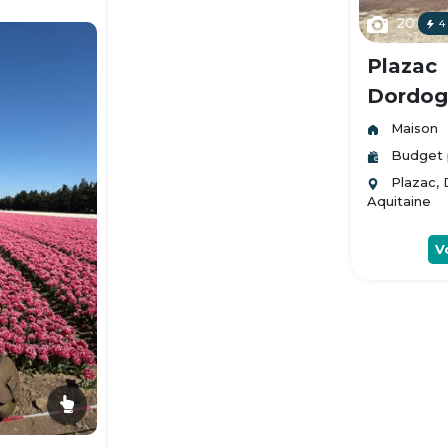
20
4
Plazac
Dordogn
Maison
Budget 
Plazac,
Aquitaine
V