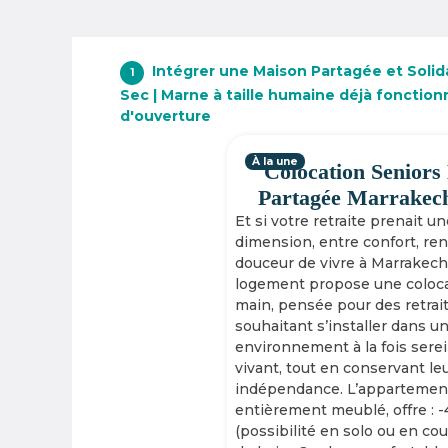
Intégrer une Maison Partagée et Solidai
1
Sec | Marne à taille humaine déjà fonction
d'ouverture
À la une
Colocation Seniors
Partagée Marrakec
Et si votre retraite prenait u
dimension, entre confort, re
douceur de vivre à Marrakech
logement propose une coloca
main, pensée pour des retrai
souhaitant s’installer dans u
environnement à la fois serei
vivant, tout en conservant le
indépendance. L’appartement
entièrement meublé, offre : 
(possibilité en solo ou en cou