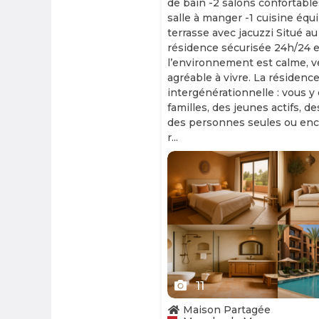
de bain -2 salons confortable
salle à manger -1 cuisine équ
terrasse avec jacuzzi Situé au
résidence sécurisée 24h/24 et
l’environnement est calme, v
agréable à vivre. La résidence
intergénérationnelle : vous y
familles, des jeunes actifs, d
des personnes seules ou enc
r...
Slide 1 of 11
11
Maison Partagée