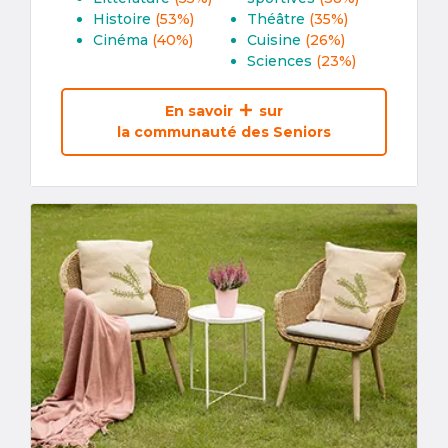
Histoire
(53%)
Théâtre
(35%)
Cinéma
(40%)
Cuisine
(26%)
Sciences
(23%)
En savoir
sur
la communauté des Seniors