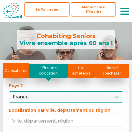
Mon annonce
Mon annonce
Se Connecter
Se Connecter
S'inscrire
S'inscrire
Accueil
Accueil
Cohabiting Seniors
Vivre ensemble après 60 ans !
Offre une
Co-
Biens à
Colocataires
colocation
acheteurs
coacheter
Pays ? 
Localisation par ville, département ou région
Ville, département, région