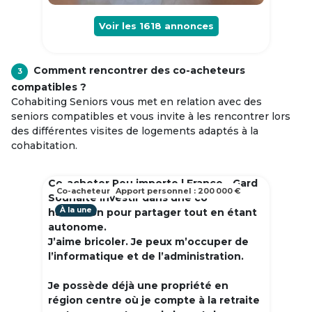
Voir les
1618
annonces
Comment rencontrer des co-acheteurs
3
compatibles ?
Cohabiting Seniors vous met en relation avec des
seniors compatibles et vous invite à les rencontrer lors
des différentes visites de logements adaptés à la
cohabitation.
Co-acheter Peu importe | France - Gard
Co-acheteur
Apport personnel : 200 000 €
Souhaite investir dans une co
À la une
habitation pour partager tout en étant
autonome.
J’aime bricoler. Je peux m’occuper de
l’informatique et de l’administration.
Je possède déjà une propriété en
région centre où je compte à la retraite