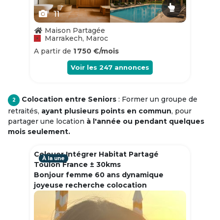
11
Maison Partagée
Marrakech, Maroc
A partir de
1 750 €/mois
Voir les
247
annonces
Colocation entre Seniors
: Former un groupe de
2
retraités,
ayant plusieurs points en commun
, pour
partager une location
à l'année ou pendant quelques
mois seulement.
Colouer Intégrer Habitat Partagé
À la une
Toulon France ± 30kms
Bonjour femme 60 ans dynamique
joyeuse recherche colocation