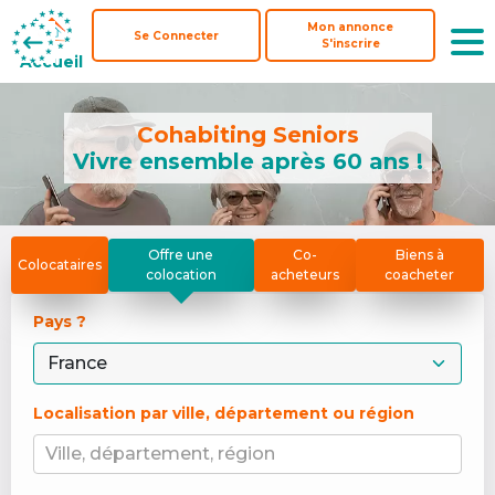
Mon annonce
Mon annonce
Se Connecter
Se Connecter
S'inscrire
S'inscrire
Accueil
Accueil
Cohabiting Seniors
Vivre ensemble après 60 ans !
Offre une
Co-
Biens à
Colocataires
colocation
acheteurs
coacheter
Pays ? 
Localisation par ville, département ou région
Ville, département, région