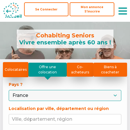
Mon annonce
Mon annonce
Se Connecter
Se Connecter
S'inscrire
S'inscrire
Accueil
Accueil
Cohabiting Seniors
Vivre ensemble après 60 ans !
Offre une
Co-
Biens à
Colocataires
colocation
acheteurs
coacheter
Pays ? 
Localisation par ville, département ou région
Ville, département, région