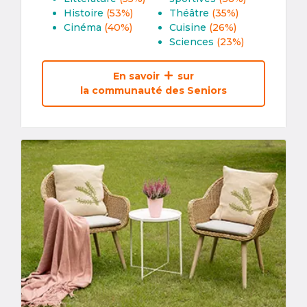
Histoire
(53%)
Théâtre
(35%)
Cinéma
(40%)
Cuisine
(26%)
Sciences
(23%)
En savoir
sur
la communauté des Seniors