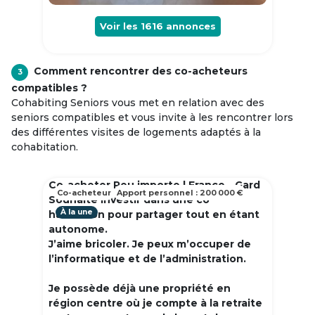
Voir les
1616
annonces
Comment rencontrer des co-acheteurs
3
compatibles ?
Cohabiting Seniors vous met en relation avec des
seniors compatibles et vous invite à les rencontrer lors
des différentes visites de logements adaptés à la
cohabitation.
Co-acheter Peu importe | France - Gard
Co-acheteur
Apport personnel : 200 000 €
Souhaite investir dans une co
À la une
habitation pour partager tout en étant
autonome.
J’aime bricoler. Je peux m’occuper de
l’informatique et de l’administration.
Je possède déjà une propriété en
région centre où je compte à la retraite