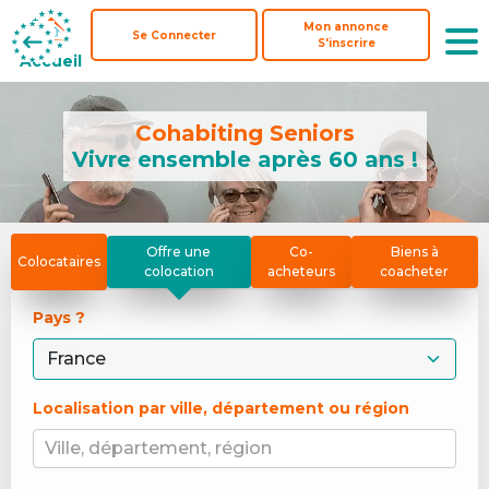
Mon annonce
Mon annonce
Se Connecter
Se Connecter
S'inscrire
S'inscrire
Accueil
Accueil
Cohabiting Seniors
Vivre ensemble après 60 ans !
Offre une
Co-
Biens à
Colocataires
colocation
acheteurs
coacheter
Pays ? 
Localisation par ville, département ou région
Ville, département, région