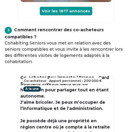
Voir les
1617
annonces
Comment rencontrer des co-acheteurs
3
compatibles ?
Cohabiting Seniors vous met en relation avec des
seniors compatibles et vous invite à les rencontrer lors
des différentes visites de logements adaptés à la
cohabitation.
Co-acheter Peu importe | France - Gard
Co-acheteur
Apport personnel : 200 000 €
Souhaite investir dans une co
À la une
habitation pour partager tout en étant
autonome.
J’aime bricoler. Je peux m’occuper de
l’informatique et de l’administration.
Je possède déjà une propriété en
région centre où je compte à la retraite