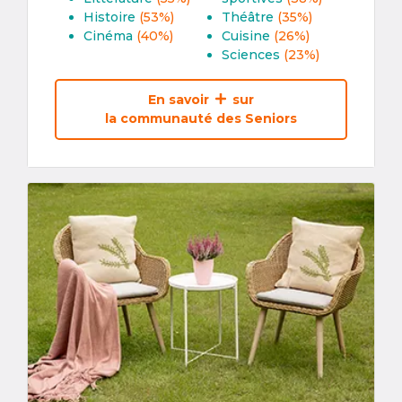
Histoire
(53%)
Théâtre
(35%)
Cinéma
(40%)
Cuisine
(26%)
Sciences
(23%)
En savoir
sur
la communauté des Seniors