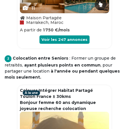
11
Maison Partagée
Marrakech, Maroc
A partir de
1 750 €/mois
Voir les
247
annonces
Colocation entre Seniors
: Former un groupe de
2
retraités,
ayant plusieurs points en commun
, pour
partager une location
à l'année ou pendant quelques
mois seulement.
Colouer Intégrer Habitat Partagé
À la une
Toulon France ± 30kms
Bonjour femme 60 ans dynamique
joyeuse recherche colocation