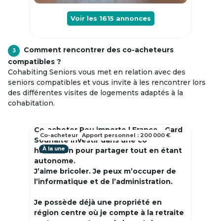
Voir les
1615
annonces
Comment rencontrer des co-acheteurs
3
compatibles ?
Cohabiting Seniors vous met en relation avec des
seniors compatibles et vous invite à les rencontrer lors
des différentes visites de logements adaptés à la
cohabitation.
Co-acheter Peu importe | France - Gard
Co-acheteur
Apport personnel : 200 000 €
Souhaite investir dans une co
À la une
habitation pour partager tout en étant
autonome.
J’aime bricoler. Je peux m’occuper de
l’informatique et de l’administration.
Je possède déjà une propriété en
région centre où je compte à la retraite