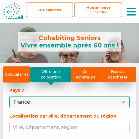
Mon annonce
Mon annonce
Se Connecter
Se Connecter
S'inscrire
S'inscrire
Accueil
Accueil
Cohabiting Seniors
Vivre ensemble après 60 ans !
Offre une
Co-
Biens à
Colocataires
colocation
acheteurs
coacheter
Pays ? 
Localisation par ville, département ou région
Ville, département, région