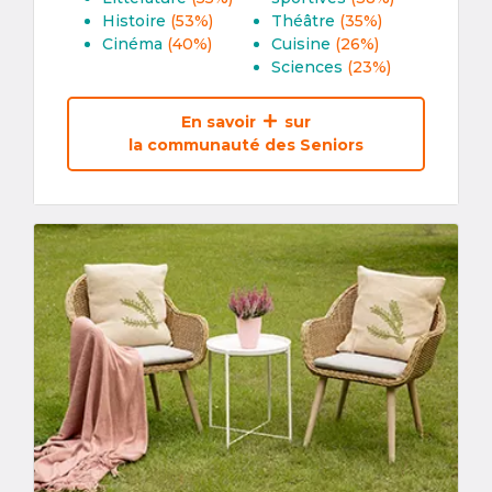
Histoire
(53%)
Théâtre
(35%)
Cinéma
(40%)
Cuisine
(26%)
Sciences
(23%)
En savoir
sur
la communauté des Seniors