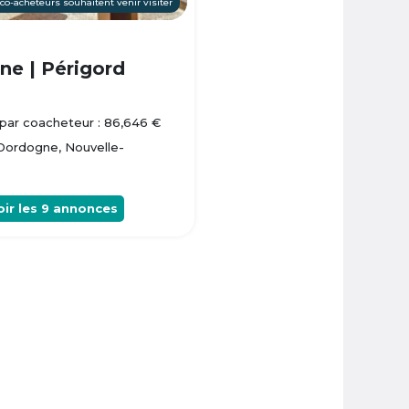
 co-acheteurs souhaitent venir visiter
e | Périgord
par coacheteur : 86,646 €
 Dordogne, Nouvelle-
oir les
9
annonces