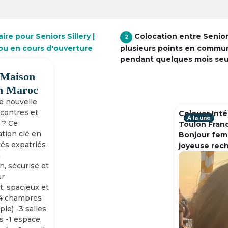
re pour Seniors Sillery |
Colocation entre Senio
2
 ou en cours d'ouverture
plusieurs points en commu
pendant quelques mois se
 Maison
h Maroc
ne nouvelle
ncontres et
Colouer Inté
À la une
 ? Ce
Toulon Fran
tion clé en
Bonjour fem
tés expatriés
joyeuse rec
n
n, sécurisé et
ur
, spacieux et
-4 chambres
ple) -3 salles
s -1 espace