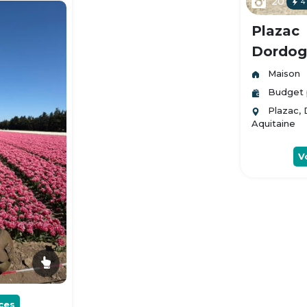
20
4
Plazac
Dordogn
Maison
Budget 
Plazac,
Aquitaine
V
ces