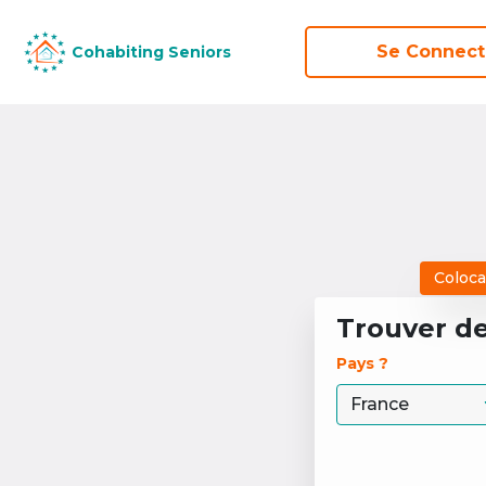
Se Connect
Se Connect
Cohabiting Seniors
Cohabiting Seniors
Coloca
Trouver d
Pays ? 