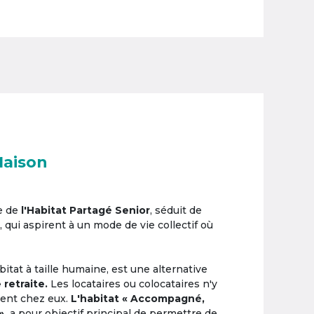
Maison
e de
l'Habitat Partagé Senior
, séduit de
, qui aspirent à un mode de vie collectif où
itat à taille humaine, est une alternative
 retraite.
Les locataires ou colocataires n'y
ement chez eux.
L'habitat « Accompagné,
»,
a pour objectif principal de permettre de