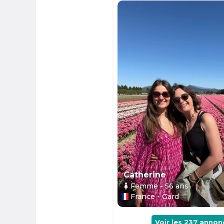
Catherine
Femme
- 56
ans
France - Gard
Voir les
237
annon