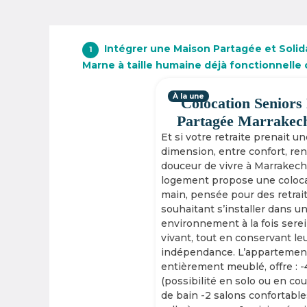
Intégrer une Maison Partagée et Solidai
1
Marne à taille humaine déjà fonctionnelle
À la une
Colocation Seniors
Partagée Marrakec
Et si votre retraite prenait u
dimension, entre confort, re
douceur de vivre à Marrakech
logement propose une coloca
main, pensée pour des retrai
souhaitant s’installer dans u
environnement à la fois serei
vivant, tout en conservant le
indépendance. L’appartement
entièrement meublé, offre : 
(possibilité en solo ou en cou
de bain -2 salons confortable