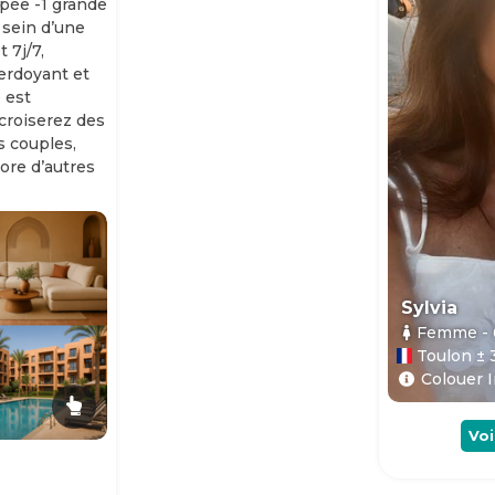
ipée -1 grande
 sein d’une
 7j/7,
erdoyant et
 est
 croiserez des
es couples,
ore d’autres
Sylvia
Femme
-
Toulon ± 
Colouer I
Voi