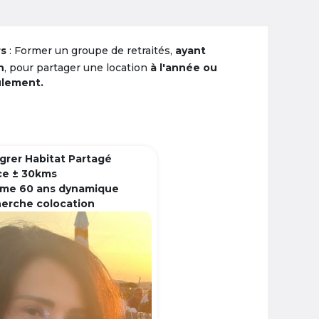
rs
: Former un groupe de retraités,
ayant
n
, pour partager une location
à l'année ou
ulement.
grer Habitat Partagé
ce ± 30kms
me 60 ans dynamique
herche colocation