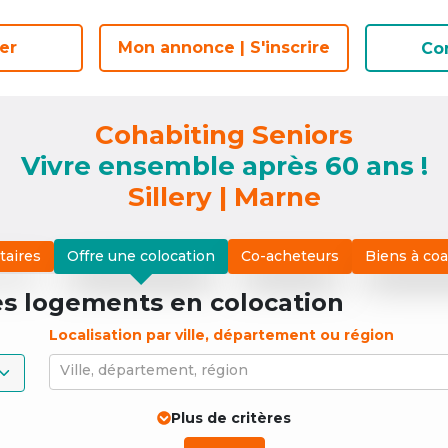
er
er
Mon annonce | S'inscrire
Mon annonce | S'inscrire
Co
Co
Cohabiting Seniors
Vivre ensemble après 60 ans !
Sillery | Marne
taires
Offre une colocation
Co-acheteurs
Biens à co
es logements
en colocation
Localisation par ville, département ou région
Ville, département, région
Plus de critères