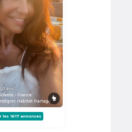
 60
ans
30kms - France
ntégrer Habitat Partagé
r les
1617
annonces