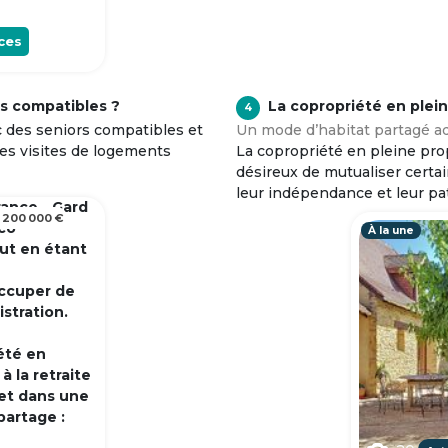
ces
s compatibles ?
La copropriété en plei
4
c des seniors compatibles et
Un mode d’habitat partagé ad
tes visites de logements
La copropriété en pleine prop
désireux de mutualiser certa
leur indépendance et leur pa
rance - Gard
 200 000 €
 co
À la une
out en étant
occuper de
istration.
été en
 la retraite
et dans une
partage :