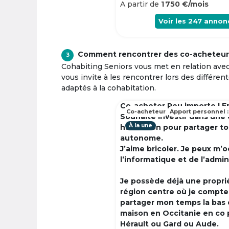
A partir de
1 750 €/mois
Voir les
247
annon
Comment rencontrer des co-acheteur
3
Cohabiting Seniors vous met en relation ave
vous invite à les rencontrer lors des différen
adaptés à la cohabitation.
Co-acheter Peu importe | F
Co-acheteur
Apport personnel :
Souhaite investir dans une
À la une
habitation pour partager t
autonome.
J’aime bricoler. Je peux m’
l’informatique et de l’admin
Je possède déjà une propri
région centre où je compte à
partager mon temps la bas 
maison en Occitanie en co 
Hérault ou Gard ou Aude.