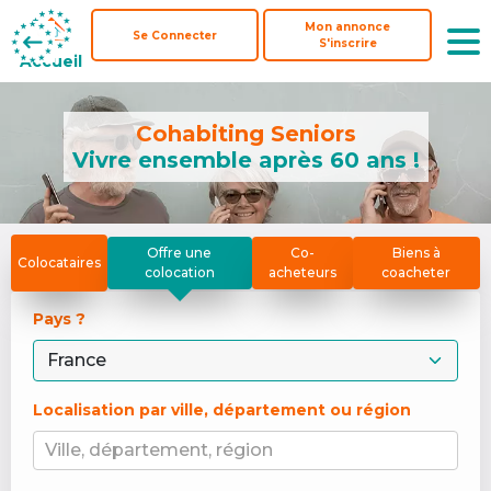
Mon annonce
Mon annonce
Se Connecter
Se Connecter
S'inscrire
S'inscrire
Accueil
Accueil
Cohabiting Seniors
Vivre ensemble après 60 ans !
Offre une
Co-
Biens à
Colocataires
colocation
acheteurs
coacheter
Pays ? 
Localisation par ville, département ou région
Ville, département, région