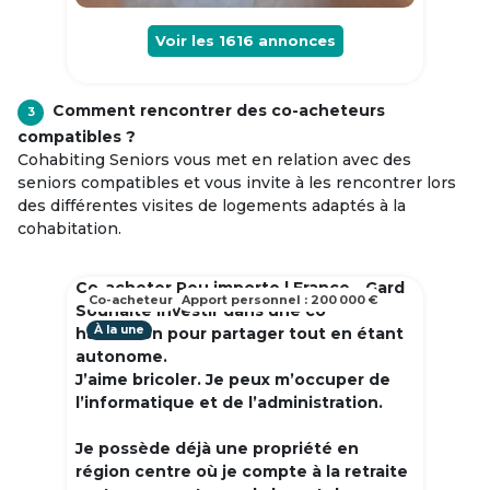
Voir les
1616
annonces
Comment rencontrer des co-acheteurs
3
compatibles ?
Cohabiting Seniors vous met en relation avec des
seniors compatibles et vous invite à les rencontrer lors
des différentes visites de logements adaptés à la
cohabitation.
Co-acheter Peu importe | France - Gard
Co-acheteur
Apport personnel : 200 000 €
Souhaite investir dans une co
À la une
habitation pour partager tout en étant
autonome.
J’aime bricoler. Je peux m’occuper de
l’informatique et de l’administration.
Je possède déjà une propriété en
région centre où je compte à la retraite