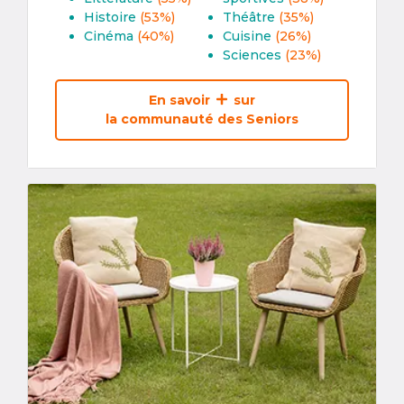
Histoire
(53%)
Théâtre
(35%)
Cinéma
(40%)
Cuisine
(26%)
Sciences
(23%)
En savoir
sur
la communauté des Seniors