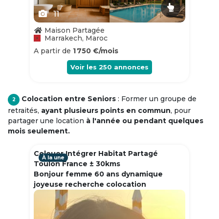
11
Maison Partagée
Marrakech, Maroc
A partir de
1 750 €/mois
Voir les
250
annonces
Colocation entre Seniors
: Former un groupe de
2
retraités,
ayant plusieurs points en commun
, pour
partager une location
à l'année ou pendant quelques
mois seulement.
Colouer Intégrer Habitat Partagé
À la une
Toulon France ± 30kms
Bonjour femme 60 ans dynamique
joyeuse recherche colocation