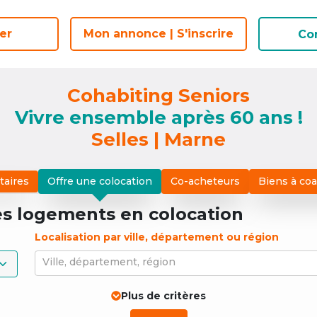
er
er
Mon annonce | S'inscrire
Mon annonce | S'inscrire
Co
Co
Cohabiting Seniors
Vivre ensemble après 60 ans !
Selles | Marne
taires
Offre une colocation
Co-acheteurs
Biens à co
es logements
en colocation
Localisation par ville, département ou région
Ville, département, région
Plus de critères