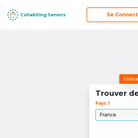
Se Connect
Se Connect
Cohabiting Seniors
Cohabiting Seniors
Coloca
Trouver d
Pays ? 