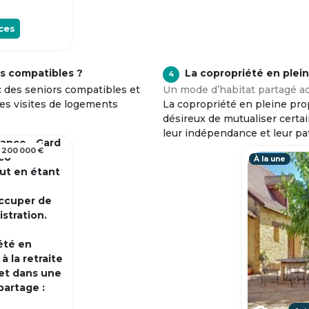
ces
s compatibles ?
La copropriété en plei
4
c des seniors compatibles et
Un mode d’habitat partagé ad
tes visites de logements
La copropriété en pleine prop
désireux de mutualiser certa
leur indépendance et leur pa
rance - Gard
 200 000 €
 co
À la une
out en étant
occuper de
istration.
été en
 la retraite
et dans une
partage :