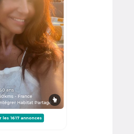
 60
ans
30kms - France
ntégrer Habitat Partagé
r les
1617
annonces