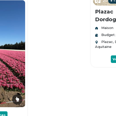
20
4
Plazac
Dordogn
Maison
Budget 
Plazac,
Aquitaine
V
ces