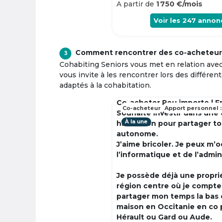
A partir de
1 750 €/mois
Voir les
247
annon
Comment rencontrer des co-acheteur
3
Cohabiting Seniors vous met en relation ave
vous invite à les rencontrer lors des différen
adaptés à la cohabitation.
Co-acheter Peu importe | F
Co-acheteur
Apport personnel :
Souhaite investir dans une
À la une
habitation pour partager t
autonome.
J’aime bricoler. Je peux m’
l’informatique et de l’admin
Je possède déjà une propri
région centre où je compte à
partager mon temps la bas 
maison en Occitanie en co 
Hérault ou Gard ou Aude.