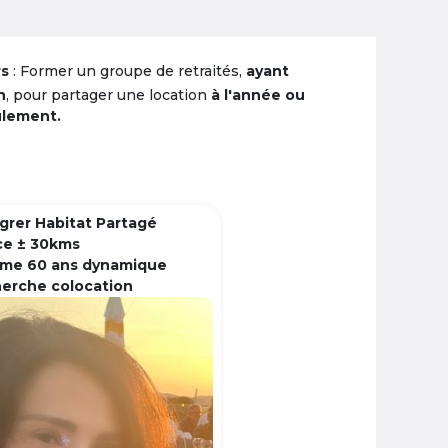
rs
: Former un groupe de retraités,
ayant
n
, pour partager une location
à l'année ou
ulement.
grer Habitat Partagé
ce ± 30kms
me 60 ans dynamique
herche colocation