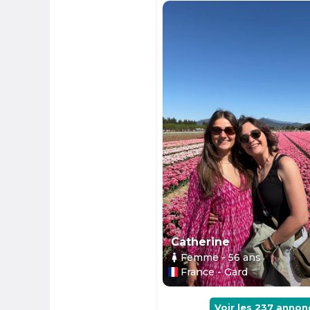
Catherine
Femme
- 56
ans
France - Gard
Voir les
237
annon