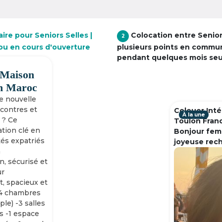
ire pour Seniors Selles |
Colocation entre Senio
2
 ou en cours d'ouverture
plusieurs points en commu
pendant quelques mois se
 Maison
h Maroc
ne nouvelle
ncontres et
Colouer Inté
À la une
 ? Ce
Toulon Fran
tion clé en
Bonjour fem
tés expatriés
joyeuse rec
n
n, sécurisé et
ur
, spacieux et
-4 chambres
ple) -3 salles
s -1 espace