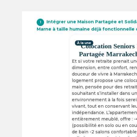
Intégrer une Maison Partagée et Solida
1
Marne à taille humaine déjà fonctionnelle
À la une
Colocation Seniors
Partagée Marrakec
Et si votre retraite prenait u
dimension, entre confort, re
douceur de vivre à Marrakech
logement propose une coloca
main, pensée pour des retrai
souhaitant s’installer dans u
environnement à la fois serei
vivant, tout en conservant le
indépendance. L’appartement
entièrement meublé, offre : 
(possibilité en solo ou en cou
de bain -2 salons confortable