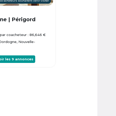
 co-acheteurs souhaitent venir visiter
e | Périgord
par coacheteur : 86,646 €
 Dordogne, Nouvelle-
oir les
9
annonces