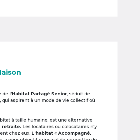
Maison
e de
l'Habitat Partagé Senior
, séduit de
, qui aspirent à un mode de vie collectif où
itat à taille humaine, est une alternative
 retraite.
Les locataires ou colocataires n'y
ement chez eux.
L'habitat « Accompagné,
»,
a pour objectif principal de permettre de