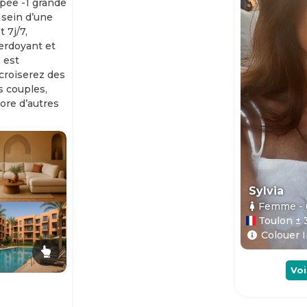
ipée -1 grande
 sein d’une
 7j/7,
erdoyant et
 est
 croiserez des
es couples,
ore d’autres
Sylvia
Femme
-
Toulon ± 
Colouer I
Voi