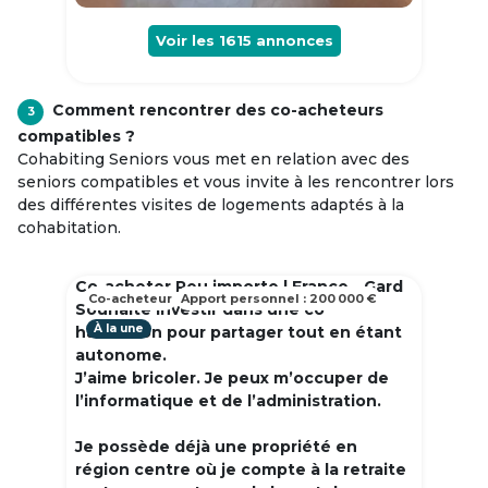
Voir les
1615
annonces
Comment rencontrer des co-acheteurs
3
compatibles ?
Cohabiting Seniors vous met en relation avec des
seniors compatibles et vous invite à les rencontrer lors
des différentes visites de logements adaptés à la
cohabitation.
Co-acheter Peu importe | France - Gard
Co-acheteur
Apport personnel : 200 000 €
Souhaite investir dans une co
À la une
habitation pour partager tout en étant
autonome.
J’aime bricoler. Je peux m’occuper de
l’informatique et de l’administration.
Je possède déjà une propriété en
région centre où je compte à la retraite