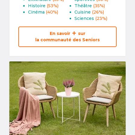
Histoire
(53%)
Théâtre
(35%)
Cinéma
(40%)
Cuisine
(26%)
Sciences
(23%)
En savoir
sur
la communauté des Seniors