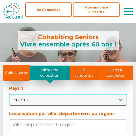
Mon annonce
Mon annonce
Se Connecter
Se Connecter
S'inscrire
S'inscrire
Accueil
Accueil
Cohabiting Seniors
Vivre ensemble après 60 ans !
Offre une
Co-
Biens à
Colocataires
colocation
acheteurs
coacheter
Pays ? 
Localisation par ville, département ou région
Ville, département, région