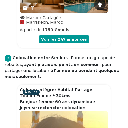
11
Maison Partagée
Marrakech, Maroc
A partir de
1 750 €/mois
Voir les
247
annonces
Colocation entre Seniors
: Former un groupe de
2
retraités,
ayant plusieurs points en commun
, pour
partager une location
à l'année ou pendant quelques
mois seulement.
Colouer Intégrer Habitat Partagé
À la une
Toulon France ± 30kms
Bonjour femme 60 ans dynamique
joyeuse recherche colocation