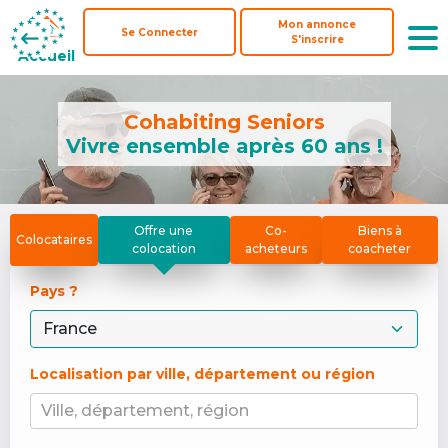
Mon annonce
Mon annonce
Se Connecter
Se Connecter
S'inscrire
S'inscrire
Accueil
Accueil
Cohabiting Seniors
Vivre ensemble après 60 ans !
Offre une
Co-
Biens à
Colocataires
colocation
acheteurs
coacheter
Pays ? 
Localisation par ville, département ou région
Ville, département, région