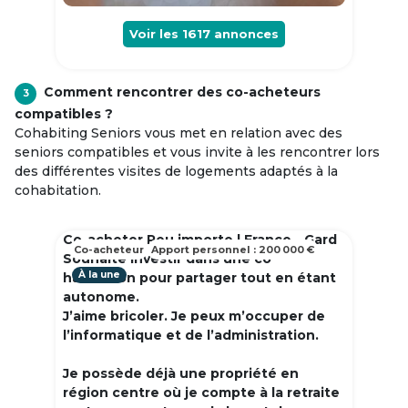
Voir les
1617
annonces
Comment rencontrer des co-acheteurs
3
compatibles ?
Cohabiting Seniors vous met en relation avec des
seniors compatibles et vous invite à les rencontrer lors
des différentes visites de logements adaptés à la
cohabitation.
Co-acheter Peu importe | France - Gard
Co-acheteur
Apport personnel : 200 000 €
Souhaite investir dans une co
À la une
habitation pour partager tout en étant
autonome.
J’aime bricoler. Je peux m’occuper de
l’informatique et de l’administration.
Je possède déjà une propriété en
région centre où je compte à la retraite