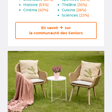
Histoire
(53%)
Théâtre
(35%)
Cinéma
(40%)
Cuisine
(26%)
Sciences
(23%)
En savoir
sur
la communauté des Seniors