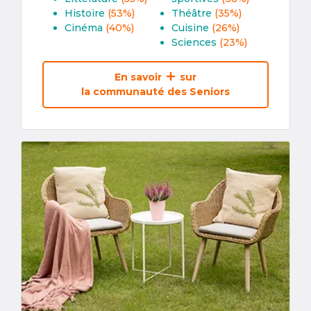
Histoire
(53%)
Théâtre
(35%)
Cinéma
(40%)
Cuisine
(26%)
Sciences
(23%)
En savoir
sur
la communauté des Seniors