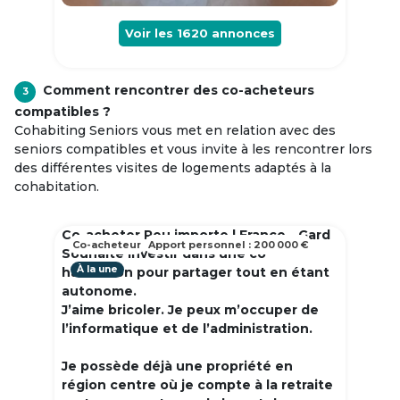
Voir les
1620
annonces
Comment rencontrer des co-acheteurs
3
compatibles ?
Cohabiting Seniors vous met en relation avec des
seniors compatibles et vous invite à les rencontrer lors
des différentes visites de logements adaptés à la
cohabitation.
Co-acheter Peu importe | France - Gard
Co-acheteur
Apport personnel : 200 000 €
Souhaite investir dans une co
À la une
habitation pour partager tout en étant
autonome.
J’aime bricoler. Je peux m’occuper de
l’informatique et de l’administration.
Je possède déjà une propriété en
région centre où je compte à la retraite