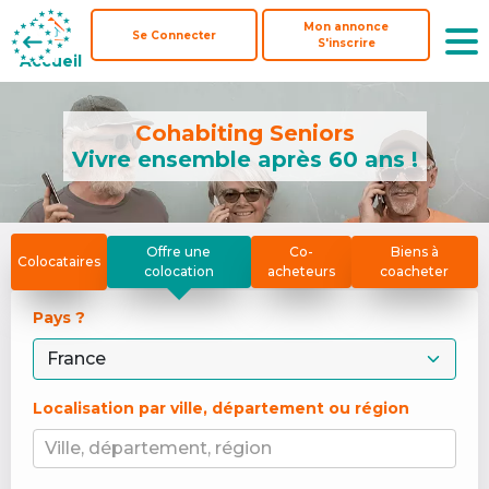
Mon annonce
Mon annonce
Se Connecter
Se Connecter
S'inscrire
S'inscrire
Accueil
Accueil
Cohabiting Seniors
Vivre ensemble après 60 ans !
Offre une
Co-
Biens à
Colocataires
colocation
acheteurs
coacheter
Pays ? 
Localisation par ville, département ou région
Ville, département, région