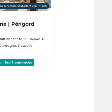
 co-acheteurs souhaitent venir visiter
e | Périgord
par coacheteur : 86,646 €
 Dordogne, Nouvelle-
oir les
9
annonces