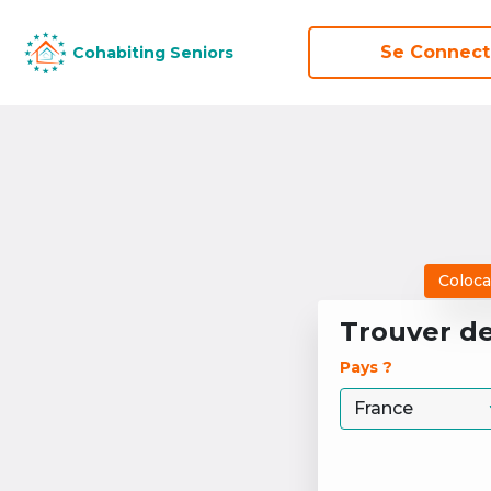
Se Connect
Se Connect
Cohabiting Seniors
Cohabiting Seniors
Coloca
Trouver d
Pays ? 