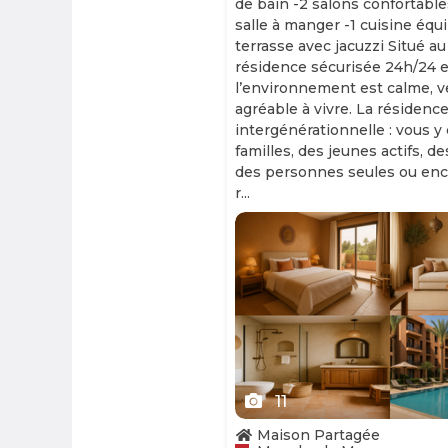
de bain -2 salons confortable
salle à manger -1 cuisine équ
terrasse avec jacuzzi Situé au
résidence sécurisée 24h/24 et
l’environnement est calme, v
agréable à vivre. La résidence
intergénérationnelle : vous y
familles, des jeunes actifs, d
des personnes seules ou enc
r...
Slide 1 of 11
11
Maison Partagée