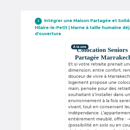
Intégrer une Maison Partagée et Solida
1
Hilaire-le-Petit | Marne à taille humaine d
d'ouverture
À la une
Colocation Seniors
Partagée Marrakec
Et si votre retraite prenait u
dimension, entre confort, re
douceur de vivre à Marrakech
logement propose une coloca
main, pensée pour des retrai
souhaitant s’installer dans u
environnement à la fois serei
vivant, tout en conservant le
indépendance. L’appartement
entièrement meublé, offre : 
(possibilité en solo ou en cou