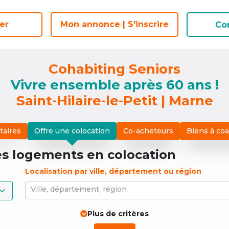
er
er
Mon annonce | S'inscrire
Mon annonce | S'inscrire
Co
Co
Cohabiting Seniors
Vivre ensemble après 60 ans !
Saint-Hilaire-le-Petit | Marne
taires
Offre une colocation
Co-acheteurs
Biens à co
es logements
en colocation
Localisation par ville, département ou région
Ville, département, région
Plus de critères