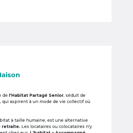
Maison
e de
l'Habitat Partagé Senior
, séduit de
, qui aspirent à un mode de vie collectif où
itat à taille humaine, est une alternative
 retraite.
Les locataires ou colocataires n'y
ement chez eux.
L'habitat « Accompagné,