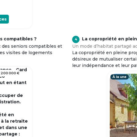
ces
s compatibles ?
La copropriété en plei
4
c des seniors compatibles et
Un mode d’habitat partagé ad
tes visites de logements
La copropriété en pleine prop
désireux de mutualiser certa
leur indépendance et leur pa
rance - Gard
 200 000 €
 co
À la une
out en étant
occuper de
istration.
été en
 la retraite
et dans une
partage :