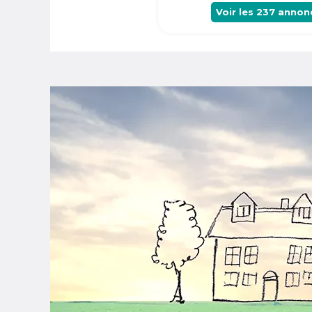
Voir les
237
annon