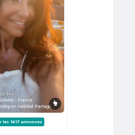
 60
ans
30kms - France
ntégrer Habitat Partagé
r les
1617
annonces