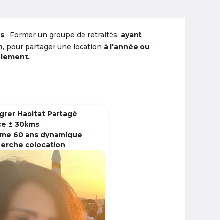
rs
: Former un groupe de retraités,
ayant
n
, pour partager une location
à l'année ou
ulement.
grer Habitat Partagé
ce ± 30kms
me 60 ans dynamique
herche colocation