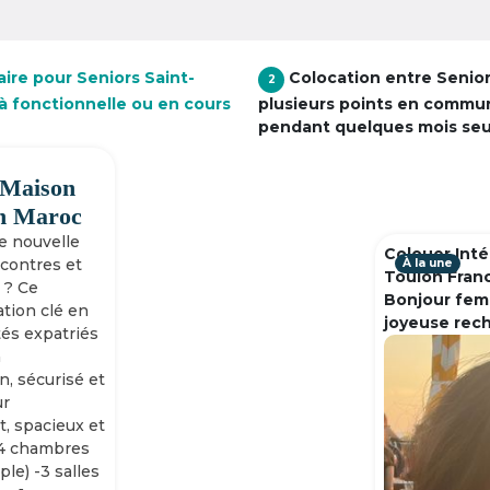
ire pour Seniors Saint-
Colocation entre Senio
2
éjà fonctionnelle ou en cours
plusieurs points en commu
pendant quelques mois se
 Maison
h Maroc
ne nouvelle
Colouer Inté
ncontres et
À la une
Toulon Fran
 ? Ce
Bonjour fem
tion clé en
joyeuse rec
tés expatriés
n
n, sécurisé et
ur
, spacieux et
-4 chambres
ple) -3 salles