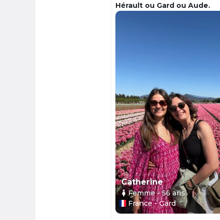
Hérault ou Gard ou Aude.
Catherine
Femme
- 56
ans
France - Gard