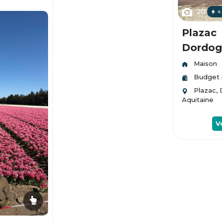
20
4
Plazac
Dordogn
Maison
Budget 
Plazac,
Aquitaine
V