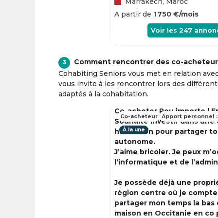
Marrakech, Maroc
A partir de
1 750 €/mois
Voir les
247
annon
Comment rencontrer des co-acheteur
3
Cohabiting Seniors vous met en relation ave
vous invite à les rencontrer lors des différen
adaptés à la cohabitation.
Co-acheter Peu importe | F
Co-acheteur
Apport personnel :
Souhaite investir dans une
À la une
habitation pour partager t
autonome.
J’aime bricoler. Je peux m’
l’informatique et de l’admin
Je possède déjà une propri
région centre où je compte à
partager mon temps la bas 
maison en Occitanie en co 