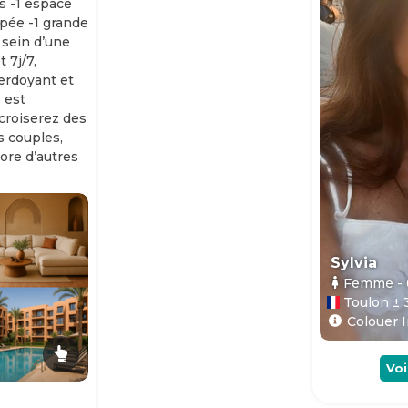
s -1 espace
ipée -1 grande
 sein d’une
 7j/7,
erdoyant et
 est
 croiserez des
es couples,
ore d’autres
Sylvia
Femme
-
Toulon ± 
Colouer I
Voi