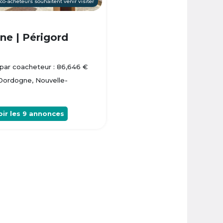
 co-acheteurs souhaitent venir visiter
e | Périgord
par coacheteur : 86,646 €
 Dordogne, Nouvelle-
oir les
9
annonces