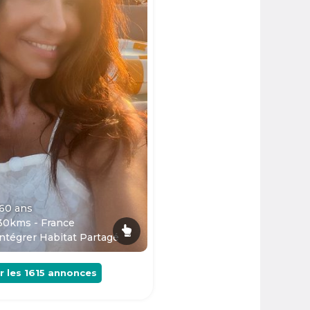
 60
ans
30kms - France
ntégrer Habitat Partagé
r les
1615
annonces