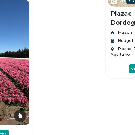
20
4
Plazac
Dordogn
Maison
Budget 
Plazac,
Aquitaine
V
ces