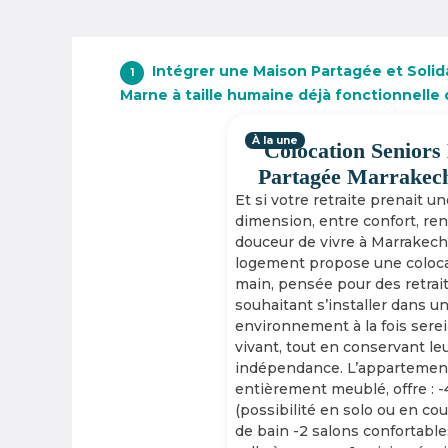
Intégrer une Maison Partagée et Solida
1
Marne à taille humaine déjà fonctionnelle
À la une
Colocation Seniors
Partagée Marrakec
Et si votre retraite prenait u
dimension, entre confort, re
douceur de vivre à Marrakech
logement propose une coloca
main, pensée pour des retrai
souhaitant s’installer dans u
environnement à la fois serei
vivant, tout en conservant le
indépendance. L’appartement
entièrement meublé, offre : 
(possibilité en solo ou en cou
de bain -2 salons confortable