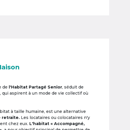
Maison
e de
l'Habitat Partagé Senior
, séduit de
, qui aspirent à un mode de vie collectif où
itat à taille humaine, est une alternative
 retraite.
Les locataires ou colocataires n'y
ement chez eux.
L'habitat « Accompagné,
»,
a pour objectif principal de permettre de