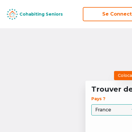
Se Connect
Se Connect
Cohabiting Seniors
Cohabiting Seniors
Coloca
Trouver d
Pays ? 