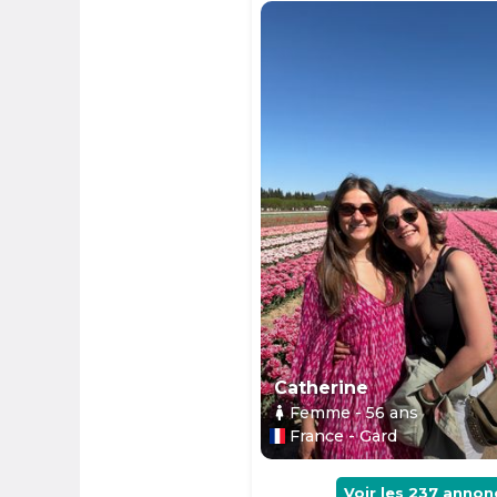
Catherine
Femme
- 56
ans
France - Gard
Voir les
237
annon