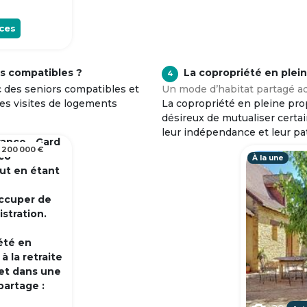
ces
s compatibles ?
La copropriété en plei
4
c des seniors compatibles et
Un mode d’habitat partagé ad
tes visites de logements
La copropriété en pleine prop
désireux de mutualiser certa
leur indépendance et leur pa
rance - Gard
 200 000 €
 co
À la une
out en étant
occuper de
istration.
été en
 la retraite
et dans une
partage :