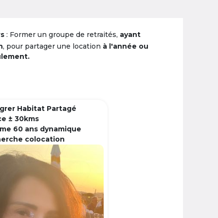
rs
: Former un groupe de retraités,
ayant
n
, pour partager une location
à l'année ou
ulement.
grer Habitat Partagé
ce ± 30kms
me 60 ans dynamique
herche colocation