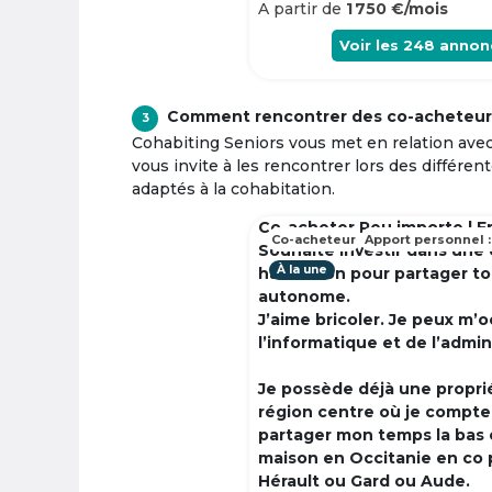
A partir de
1 750 €/mois
Voir les
248
annon
Comment rencontrer des co-acheteur
3
Cohabiting Seniors vous met en relation ave
vous invite à les rencontrer lors des différen
adaptés à la cohabitation.
Co-acheter Peu importe | F
Co-acheteur
Apport personnel :
Souhaite investir dans une
À la une
habitation pour partager t
autonome.
J’aime bricoler. Je peux m’
l’informatique et de l’admin
Je possède déjà une propri
région centre où je compte à
partager mon temps la bas 
maison en Occitanie en co 
Hérault ou Gard ou Aude.