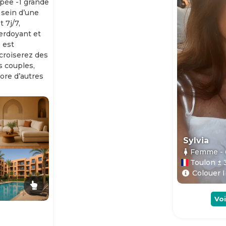
ipée -1 grande
 sein d’une
 7j/7,
erdoyant et
 est
 croiserez des
es couples,
ore d’autres
Sylvia
Femme
-
Toulon ± 
Colouer I
Voi