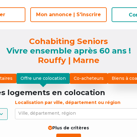
er
er
Mon annonce | S'inscrire
Mon annonce | S'inscrire
Co
Co
Cohabiting Seniors
Vivre ensemble après 60 ans !
Rouffy | Marne
taires
Offre une colocation
Co-acheteurs
Biens à co
es logements
en colocation
Localisation par ville, département ou région
Ville, département, région
Plus de critères