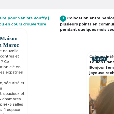
ire pour Seniors Rouffy |
Colocation entre Senio
2
 ou en cours d'ouverture
plusieurs points en commu
pendant quelques mois se
 Maison
h Maroc
ne nouvelle
ncontres et
Colouer Inté
À la une
 ? Ce
Toulon Fran
tion clé en
Bonjour fem
tés expatriés
joyeuse rec
n
n, sécurisé et
ur
, spacieux et
-4 chambres
ple) -3 salles
s -1 espace