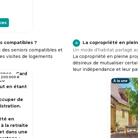
ces
s compatibles ?
La copropriété en plei
4
c des seniors compatibles et
Un mode d’habitat partagé ad
tes visites de logements
La copropriété en pleine prop
désireux de mutualiser certa
leur indépendance et leur pa
rance - Gard
 200 000 €
 co
À la une
out en étant
occuper de
istration.
été en
 la retraite
et dans une