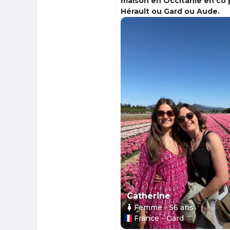
maison en Occitanie en co 
Hérault ou Gard ou Aude.
Catherine
Femme
- 56
ans
France - Gard