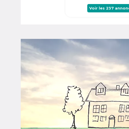
Voir les
237
annon