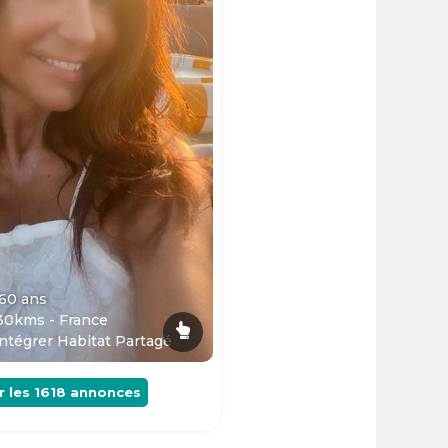
 60
ans
30kms - France
ntégrer Habitat Partagé
r les
1618
annonces