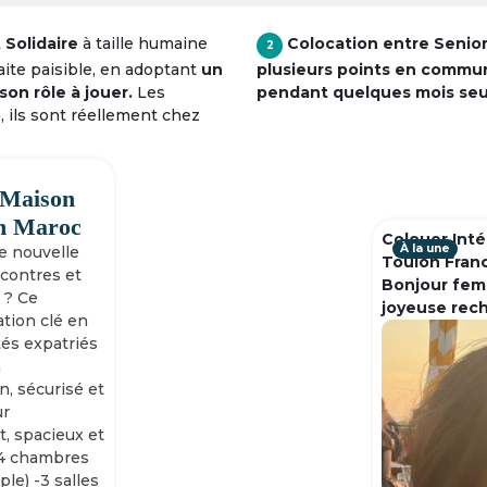
Solidaire
à taille humaine
Colocation entre Senio
2
raite paisible, en adoptant
un
plusieurs points en commu
son rôle à jouer.
Les
pendant quelques mois se
», ils sont réellement chez
 Maison
h Maroc
Colouer Inté
À la une
ne nouvelle
Toulon Fran
ncontres et
Bonjour fem
 ? Ce
joyeuse rec
tion clé en
tés expatriés
n
n, sécurisé et
ur
, spacieux et
-4 chambres
ple) -3 salles