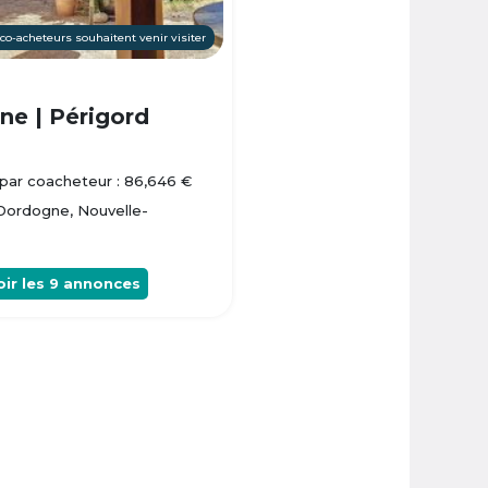
 co-acheteurs souhaitent venir visiter
e | Périgord
par coacheteur : 86,646 €
 Dordogne, Nouvelle-
oir les
9
annonces