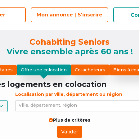
er
Mon annonce | S'inscrire
Co
Cohabiting Seniors
Vivre ensemble après 60 ans !
taires
Offre une colocation
Co-acheteurs
Biens à co
es logements
en colocation
Localisation par ville, département ou région
Ville, département, région
Plus de critères
Valider