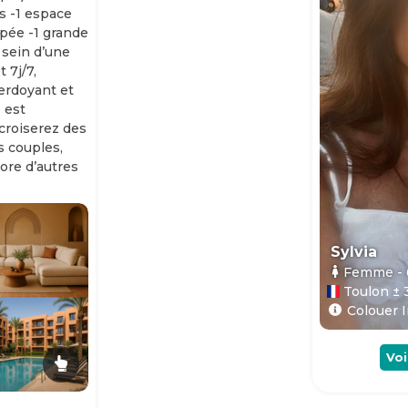
s -1 espace
ipée -1 grande
 sein d’une
 7j/7,
erdoyant et
 est
 croiserez des
es couples,
ore d’autres
Sylvia
Femme
-
Toulon ± 
Colouer I
Voi