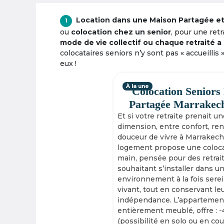
Location dans une Maison Partagée et 
1
ou
colocation chez un senior
, pour une ret
mode de vie collectif ou chaque retraité a 
colocataires seniors n’y sont pas « accueillis 
eux !
À la une
Colocation Seniors
Partagée Marrakec
Et si votre retraite prenait u
dimension, entre confort, re
douceur de vivre à Marrakech
logement propose une coloca
main, pensée pour des retrai
souhaitant s’installer dans u
environnement à la fois serei
vivant, tout en conservant le
indépendance. L’appartement
entièrement meublé, offre : 
(possibilité en solo ou en cou