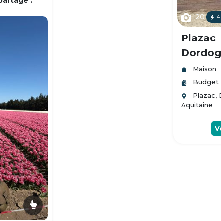
partage :
20
4
Plazac
Dordogn
Maison
Budget 
Plazac,
Aquitaine
V