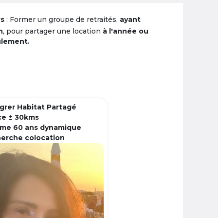
rs
: Former un groupe de retraités,
ayant
n
, pour partager une location
à l'année ou
ulement.
grer Habitat Partagé
ce ± 30kms
me 60 ans dynamique
herche colocation