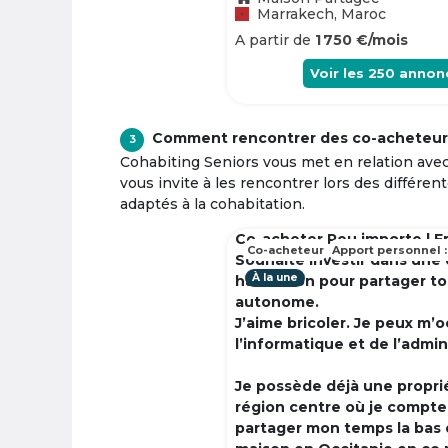
Marrakech, Maroc
A partir de
1 750 €/mois
Voir les
250
annon
Comment rencontrer des co-acheteur
3
Cohabiting Seniors vous met en relation ave
vous invite à les rencontrer lors des différen
adaptés à la cohabitation.
Co-acheter Peu importe | F
Co-acheteur
Apport personnel :
Souhaite investir dans une
À la une
habitation pour partager t
autonome.
J’aime bricoler. Je peux m’
l’informatique et de l’admin
Je possède déjà une propri
région centre où je compte à
partager mon temps la bas 