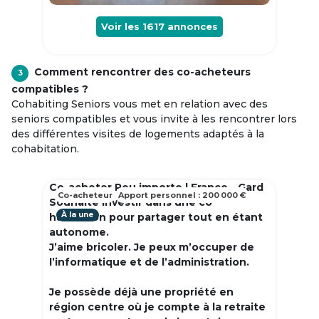
Voir les
1617
annonces
Comment rencontrer des co-acheteurs
3
compatibles ?
Cohabiting Seniors vous met en relation avec des
seniors compatibles et vous invite à les rencontrer lors
des différentes visites de logements adaptés à la
cohabitation.
Co-acheter Peu importe | France - Gard
Co-acheteur
Apport personnel : 200 000 €
Souhaite investir dans une co
À la une
habitation pour partager tout en étant
autonome.
J’aime bricoler. Je peux m’occuper de
l’informatique et de l’administration.
Je possède déjà une propriété en
région centre où je compte à la retraite