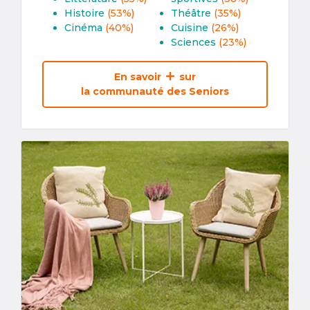
Histoire
(53%)
Théâtre
(35%)
Cinéma
(40%)
Cuisine
(26%)
Sciences
(23%)
En savoir
sur
la communauté des Seniors