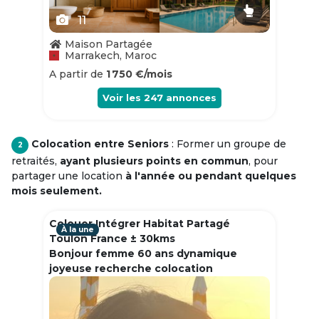
11
Maison Partagée
Marrakech, Maroc
A partir de
1 750 €/mois
Voir les
247
annonces
Colocation entre Seniors
: Former un groupe de
2
retraités,
ayant plusieurs points en commun
, pour
partager une location
à l'année ou pendant quelques
mois seulement.
Colouer Intégrer Habitat Partagé
À la une
Toulon France ± 30kms
Bonjour femme 60 ans dynamique
joyeuse recherche colocation