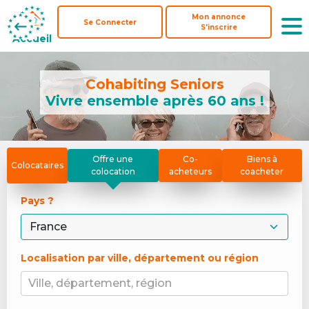
Mon annonce
Mon annonce
Se Connecter
Se Connecter
S'inscrire
S'inscrire
Accueil
Accueil
Cohabiting Seniors
Vivre ensemble après 60 ans !
Offre une
Co-
Biens à
Colocataires
colocation
acheteurs
coacheter
Pays ? 
Localisation par ville, département ou région
Ville, département, région