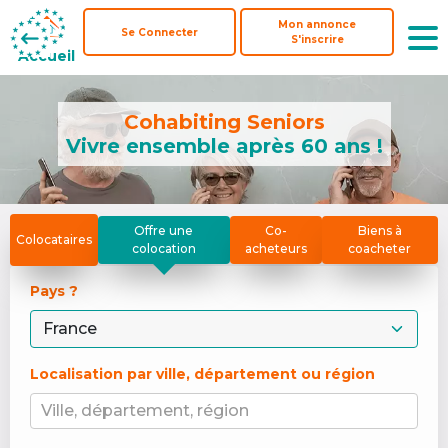
Mon annonce
Mon annonce
Se Connecter
Se Connecter
S'inscrire
S'inscrire
Accueil
Accueil
Cohabiting Seniors
Vivre ensemble après 60 ans !
Offre une
Co-
Biens à
Colocataires
colocation
acheteurs
coacheter
Pays ? 
Localisation par ville, département ou région
Ville, département, région