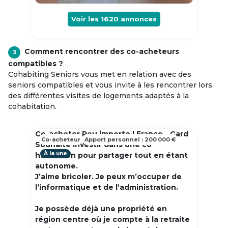
Voir les
1620
annonces
Comment rencontrer des co-acheteurs
3
compatibles ?
Cohabiting Seniors vous met en relation avec des
seniors compatibles et vous invite à les rencontrer lors
des différentes visites de logements adaptés à la
cohabitation.
Co-acheter Peu importe | France - Gard
Co-acheteur
Apport personnel : 200 000 €
Souhaite investir dans une co
À la une
habitation pour partager tout en étant
autonome.
J’aime bricoler. Je peux m’occuper de
l’informatique et de l’administration.
Je possède déjà une propriété en
région centre où je compte à la retraite