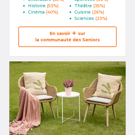
Histoire
(53%)
Théâtre
(35%)
Cinéma
(40%)
Cuisine
(26%)
Sciences
(23%)
En savoir
sur
la communauté des Seniors