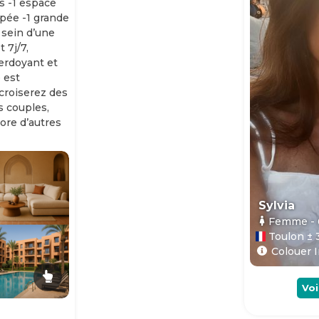
s -1 espace
ipée -1 grande
 sein d’une
 7j/7,
erdoyant et
 est
 croiserez des
es couples,
ore d’autres
Sylvia
Femme
-
Toulon ± 
Colouer I
Voi