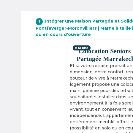
Intégrer une Maison Partagée et Solid
1
Pontfaverger-Moronvilliers | Marne à taill
ou en cours d'ouverture
À la une
Colocation Seniors
Partagée Marrakec
Et si votre retraite prenait u
dimension, entre confort, re
douceur de vivre à Marrakech
logement propose une coloca
main, pensée pour des retrai
souhaitant s’installer dans u
environnement à la fois serei
vivant, tout en conservant le
indépendance. L’appartement
entièrement meublé, offre : 
(possibilité en solo ou en cou