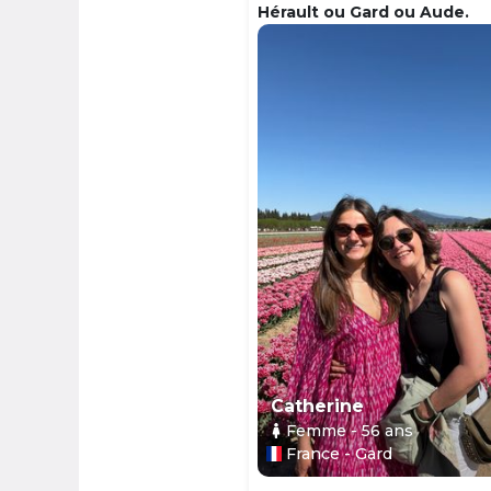
Hérault ou Gard ou Aude.
Catherine
Femme
- 56
ans
France - Gard