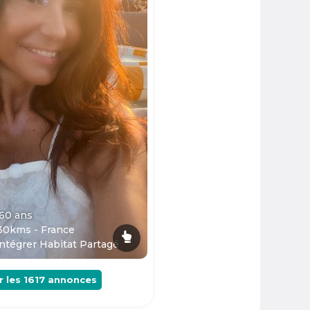
 60
ans
30kms - France
ntégrer Habitat Partagé
r les
1617
annonces