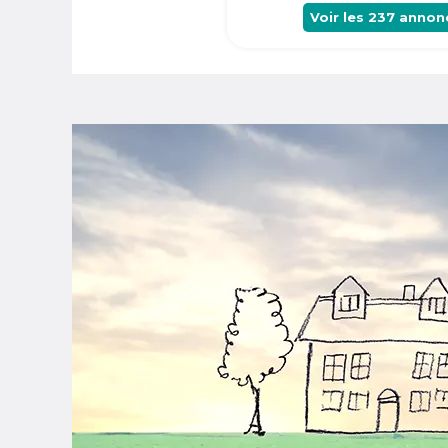
Voir les
237
annon