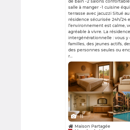
de bain -2 salons confortable
salle à manger -1 cuisine équ
terrasse avec jacuzzi Situé au
résidence sécurisée 24h/24 et
l’environnement est calme, v
agréable à vivre. La résidence
intergénérationnelle : vous y
familles, des jeunes actifs, d
des personnes seules ou enc
r...
Slide 1 of 11
11
Maison Partagée