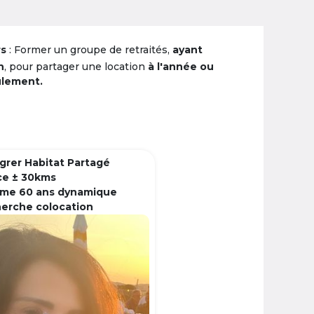
rs
: Former un groupe de retraités,
ayant
n
, pour partager une location
à l'année ou
ulement.
grer Habitat Partagé
ce ± 30kms
me 60 ans dynamique
herche colocation