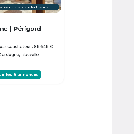
 co-acheteurs souhaitent venir visiter
e | Périgord
par coacheteur : 86,646 €
 Dordogne, Nouvelle-
oir les
9
annonces