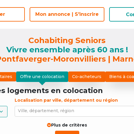
er
er
Mon annonce | S'inscrire
Mon annonce | S'inscrire
Co
Co
Cohabiting Seniors
Vivre ensemble après 60 ans !
ontfaverger-Moronvilliers | Mar
taires
Offre une colocation
Co-acheteurs
Biens à co
es logements
en colocation
Localisation par ville, département ou région
Ville, département, région
Plus de critères