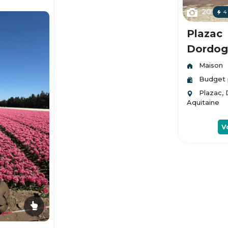
20
4
Plazac
Dordogn
Maison
Budget 
Plazac,
Aquitaine
V