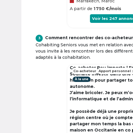
Marrakech, Maroc
A partir de
1 750 €/mois
Voir les
247
annon
Comment rencontrer des co-acheteur
3
Cohabiting Seniors vous met en relation ave
vous invite à les rencontrer lors des différen
adaptés à la cohabitation.
Co-acheter Peu importe | F
Co-acheteur
Apport personnel :
Souhaite investir dans une
À la une
habitation pour partager t
autonome.
J’aime bricoler. Je peux m’
l’informatique et de l’admin
Je possède déjà une propri
région centre où je compte à
partager mon temps la bas 
maison en Occitanie en co 