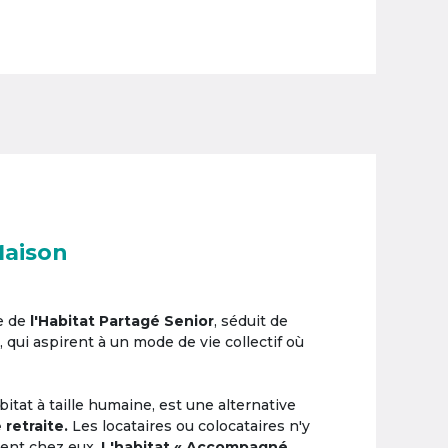
Maison
e de
l'Habitat Partagé Senior
, séduit de
, qui aspirent à un mode de vie collectif où
itat à taille humaine, est une alternative
 retraite.
Les locataires ou colocataires n'y
ement chez eux.
L'habitat « Accompagné,