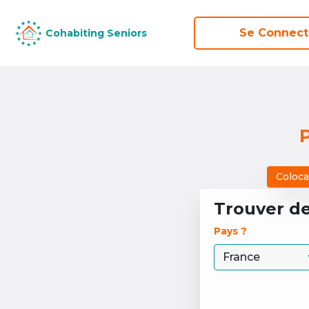
Se Connect
Se Connect
Cohabiting Seniors
Cohabiting Seniors
P
Coloca
Trouver d
Pays ? 