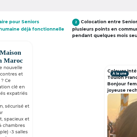
aire pour Seniors
Colocation entre Senio
2
e humaine déjà fonctionnelle
plusieurs points en commu
pendant quelques mois se
 Maison
h Maroc
ne nouvelle
Colouer Inté
ncontres et
À la une
Toulon Fran
 ? Ce
Bonjour fem
tion clé en
joyeuse rec
tés expatriés
n
n, sécurisé et
ur
, spacieux et
-4 chambres
ple) -3 salles