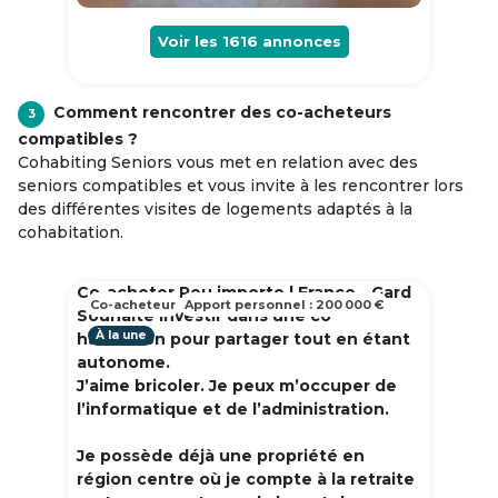
Voir les
1616
annonces
Comment rencontrer des co-acheteurs
3
compatibles ?
Cohabiting Seniors vous met en relation avec des
seniors compatibles et vous invite à les rencontrer lors
des différentes visites de logements adaptés à la
cohabitation.
Co-acheter Peu importe | France - Gard
Co-acheteur
Apport personnel : 200 000 €
Souhaite investir dans une co
À la une
habitation pour partager tout en étant
autonome.
J’aime bricoler. Je peux m’occuper de
l’informatique et de l’administration.
Je possède déjà une propriété en
région centre où je compte à la retraite