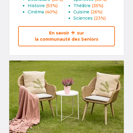
Histoire
(53%)
Théâtre
(35%)
Cinéma
(40%)
Cuisine
(26%)
Sciences
(23%)
En savoir
sur
la communauté des Seniors