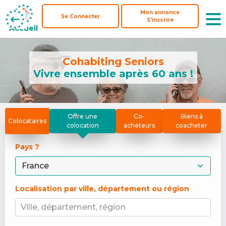
Mon annonce
Mon annonce
Se Connecter
Se Connecter
S'inscrire
S'inscrire
Accueil
Accueil
Cohabiting Seniors
Vivre ensemble après 60 ans !
Offre une
Co-
Biens à
Colocataires
colocation
acheteurs
coacheter
Pays ? 
Localisation par ville, département ou région
Ville, département, région