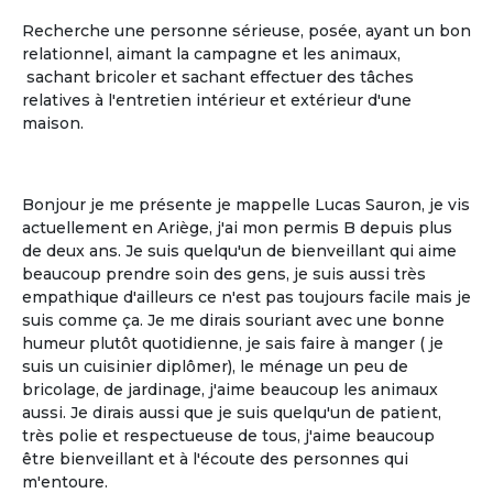
Recherche une personne sérieuse, posée, ayant un bon
relationnel, aimant la campagne et les animaux,
sachant bricoler et sachant effectuer des tâches
relatives à l'entretien intérieur et extérieur d'une
La gestion libre
maison.
La gestion libre de son rythme de vie, de
ses allées et venues, de ses invités
Bonjour je me présente je mappelle Lucas Sauron, je vis
actuellement en Ariège, j'ai mon permis B depuis plus
de deux ans. Je suis quelqu'un de bienveillant qui aime
beaucoup prendre soin des gens, je suis aussi très
empathique d'ailleurs ce n'est pas toujours facile mais je
suis comme ça. Je me dirais souriant avec une bonne
humeur plutôt quotidienne, je sais faire à manger ( je
suis un cuisinier diplômer), le ménage un peu de
bricolage, de jardinage, j'aime beaucoup les animaux
aussi. Je dirais aussi que je suis quelqu'un de patient,
très polie et respectueuse de tous, j'aime beaucoup
Le partage
être bienveillant et à l'écoute des personnes qui
m'entoure.