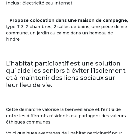
Centres d'intérêts des + de 60 ans
Inclus : électricité eau internet
Musique
(59%)
Pratiques
Littérature
(55%)
sportives
(38%)
Propose colocation dans une maison de campagne
,
Histoire
(53%)
Théâtre
(35%)
type T 3, 2 chambres, 2 salles de bains, une pièce de vie
Cinéma
(40%)
Cuisine
(26%)
commune, un jardin au calme dans un hameau de
Sciences
(23%)
l'Indre.
En savoir
sur
la communauté des Seniors
L’habitat participatif est une solution
qui aide les seniors à éviter l’isolement
et à maintenir des liens sociaux sur
leur lieu de vie.
Cette démarche valorise la bienveillance et l’entraide
entre les différents résidents qui partagent des valeurs
éthiques communes.
Voici quelques avantages de l’habitat participatif pour