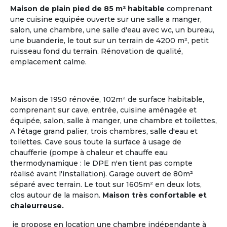
Maison de plain pied de 85 m² habitable
comprenant
une cuisine equipée ouverte sur une salle a manger,
salon, une chambre, une salle d'eau avec wc, un bureau,
une buanderie, le tout sur un terrain de 4200 m², petit
ruisseau fond du terrain. Rénovation de qualité,
emplacement calme.
Maison de 1950 rénovée, 102m² de surface habitable,
comprenant sur cave, entrée, cuisine aménagée et
Gestionnaire
équipée, salon, salle à manger, une chambre et toilettes,
ou Propriétaire d'une Maison
A l'étage grand palier, trois chambres, salle d'eau et
toilettes. Cave sous toute la surface à usage de
chaufferie (pompe à chaleur et chauffe eau
La Maison Partagée
, nouveau modèle de
l'Habitat
thermodynamique : le DPE n'en tient pas compte
Partagé Senior
, séduit de nombreux retraités ou
réalisé avant l'installation). Garage ouvert de 80m²
futurs retraités, qui aspirent à un mode de vie
séparé avec terrain. Le tout sur 1605m² en deux lots,
collectif où chacun a son rôle à jouer.
clos autour de la maison.
Maison très confortable et
chaleurreuse.
Le logement partagé pour seniors, habitat à taille
humaine, est une alternative entre la vie à domicile
je propose en location une chambre indépendante à