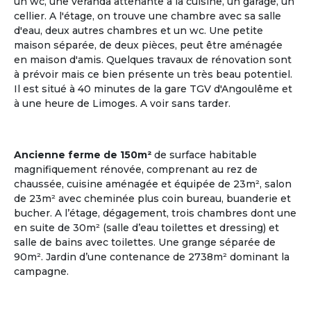
un wc, une véranda attenante à la cuisine, un garage, un
cellier. A l'étage, on trouve une chambre avec sa salle
d'eau, deux autres chambres et un wc. Une petite
maison séparée, de deux pièces, peut être aménagée
en maison d'amis. Quelques travaux de rénovation sont
à prévoir mais ce bien présente un très beau potentiel.
Il est situé à 40 minutes de la gare TGV d'Angoulême et
à une heure de Limoges. A voir sans tarder.
Plusieurs points en commun
ça matche entre nous !
Ancienne ferme de 150m²
de surface habitable
Communauté Lgbt Seniors
magnifiquement rénovée, comprenant au rez de
Les deux tiers des personnes âgées LGBT vivent
chaussée, cuisine aménagée et équipée de 23m², salon
seuls ; il existe très peu de structure d'accueil
de 23m² avec cheminée plus coin bureau, buanderie et
adaptée pour cette communauté.
bucher. A l’étage, dégagement, trois chambres dont une
en suite de 30m² (salle d’eau toilettes et dressing) et
Voir les annonces
salle de bains avec toilettes. Une grange séparée de
90m². Jardin d’une contenance de 2738m² dominant la
campagne.