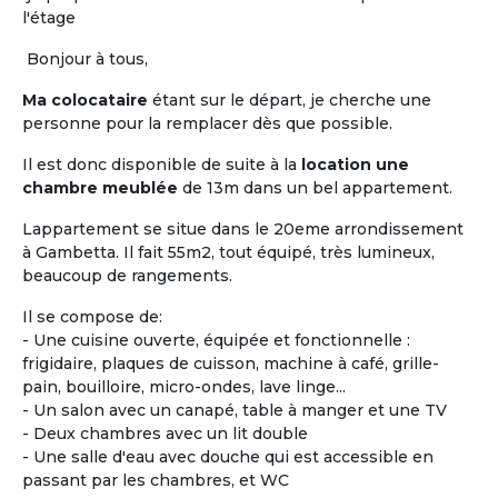
et la
maison de retraite.
Les locataires ou
l'étage
colocataires n'y sont pas « accueillis », ils sont
réellement chez eux.
L'habitat « Accompagné,
Bonjour à tous,
Partagé et inséré dans la vie locale »,
a pour
Ma colocataire
étant sur le départ, je cherche une
objectif principal de permettre de « vivre chez soi
personne pour la remplacer dès que possible.
sans être seul ».
Il est donc disponible de suite à la
location une
Vous êtes propriétaire d'un logement seniors ou
chambre meublée
de 13m dans un bel appartement.
gestionnaire d’une Maison Partagée existante ou
en cours, faites-vous connaître !
Lappartement se situe dans le 20eme arrondissement
à Gambetta. Il fait 55m2, tout équipé, très lumineux,
beaucoup de rangements.
Proposer une
Maison Partagée
Il se compose de:
- Une cuisine ouverte, équipée et fonctionnelle :
frigidaire, plaques de cuisson, machine à café, grille-
pain, bouilloire, micro-ondes, lave linge...
- Un salon avec un canapé, table à manger et une TV
- Deux chambres avec un lit double
- Une salle d'eau avec douche qui est accessible en
passant par les chambres, et WC