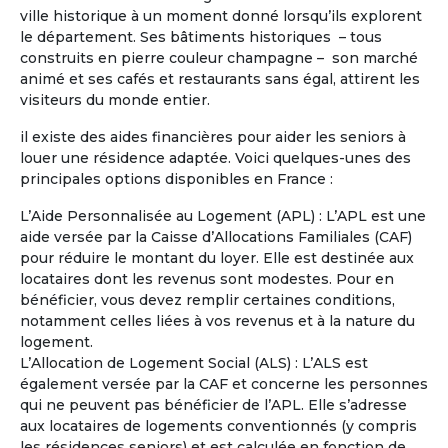
ville historique à un moment donné lorsqu’ils explorent
Je possède déjà une propriété en
le département. Ses bâtiments historiques – tous
région centre où je compte à la retraite
construits en pierre couleur champagne – son marché
partager mon temps la bas et dans une
animé et ses cafés et restaurants sans égal, attirent les
maison en Occitanie en co partage :
visiteurs du monde entier.
Hérault ou Gard ou Aude.
il existe des aides financières pour aider les seniors à
louer une résidence adaptée. Voici quelques-unes des
principales options disponibles en France :
L’Aide Personnalisée au Logement (APL) : L’APL est une
aide versée par la Caisse d’Allocations Familiales (CAF)
pour réduire le montant du loyer. Elle est destinée aux
locataires dont les revenus sont modestes. Pour en
bénéficier, vous devez remplir certaines conditions,
notamment celles liées à vos revenus et à la nature du
logement.
L’Allocation de Logement Social (ALS) : L’ALS est
également versée par la CAF et concerne les personnes
qui ne peuvent pas bénéficier de l’APL. Elle s’adresse
aux locataires de logements conventionnés (y compris
les résidences seniors) et est calculée en fonction de