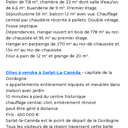
Palier de 7,8 m², chambre de 22 m² dont salle d'eau/wc
Femme
- 60
ans
de 6,6 m², buanderie de 9 m². Premier étage.
Toulon ± 30kms - France
Séjour/cuisine 56 m², balcon 12 m² avec vue. Chauffage
Colouer Intégrer Habitat Partagé
central par chaudière récente à pellets. Double vitrage.
Fosse septique.
Voir les
1615
annonces
Dépendances. Hangar ouvert en bois de 178 m² au rez-
de-chaussée et 95 m² au premier étage.
Hangar en parpaings de 270 m² au rez-de-chaussée et
Comment rencontrer des co-acheteurs
3
134 m² au rez-de-chaussée.
compatibles ?
Four à pain de 12 m² et grange de 20 m².
Cohabiting Seniors vous met en relation avec des
seniors compatibles et vous invite à les rencontrer lors
des différentes visites de logements adaptés à la
Gites à vendre à Sarlat-La-Canéda
– capitale de la
cohabitation.
Dordogne
4 appartements entièrement équipés et meublés dans
maison avec jardin
Co-acheter Peu importe | France - Gard
10 minutes à pied du centre historique
Co-acheteur
Apport personnel : 200 000 €
Souhaite investir dans une co
chauffage central, clim, entièrement rénové
À la une
habitation pour partager tout en étant
peut être géré à distance
autonome.
Prix : 450 000 €
J’aime bricoler. Je peux m’occuper de
Sarlat-la-Canéda est le point de départ de la Dordogne.
l’informatique et de l’administration.
Tous les visiteurs de la région traversent cette belle