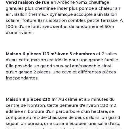
Vend maison de rue
en Ardèche 75m2 chauffage
granulés plus cheminée inser plus pompe à chaleur air
air . Ballon thermaux dynamique accouplé à un Ballon
solaire. Toiture 8ans isolation combles petite terrasse. A
20
4 co-acheteurs souhaitent venir visiter
100m d'une forêt avec sentier de randonnée et 50m
Plazac
d'une rivière .
Dordogne | Périgord
Maison
Maison 6 pièces 123 m² Avec 5 chambres
et 2 salles
Budget par coacheteur : 86,646 €
d'eau, cette maison est idéale pour une grande famille.
Elle possède un grand sous-sol aménageable ainsi
Plazac, Dordogne, Nouvelle-
qu'un garage 2 places, une cave et différentes pièces
Aquitaine
indépendantes.
Voir les
9
annonces
Maison 8 pièces 230 m²
Au calme et à 5 minutes du
centre de Nontron. Cette demeure d'environ 230 m2
édifiée en bordure d'un parc arboré d'un hectare, se
M'inscrire et créer mon profil
compose au rez-de-chaussée de deux salons, un grand
séjour, un bureau, une cuisine équipée, une salle d'eau,