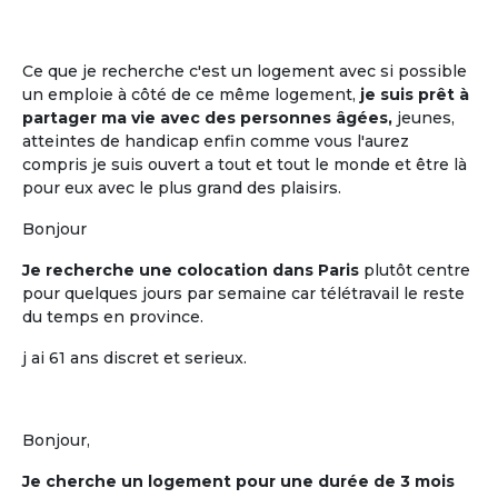
La mise en commun, entre cohabitants
retraités, de plusieurs moments de vie
quotidienne
Ce que je recherche c'est un logement avec si possible
un emploie à côté de ce même logement,
je suis prêt à
partager ma vie avec des personnes âgées,
jeunes,
atteintes de handicap enfin comme vous l'aurez
compris je suis ouvert a tout et tout le monde et être là
pour eux avec le plus grand des plaisirs.
Bonjour
Je recherche une colocation dans Paris
plutôt centre
pour quelques jours par semaine car télétravail le reste
du temps en province.
La participation à la décision
j ai 61 ans discret et serieux.
La participation à la décision pour tout
ce qui est mis en commun
Bonjour,
Je cherche un logement pour une durée de 3 mois