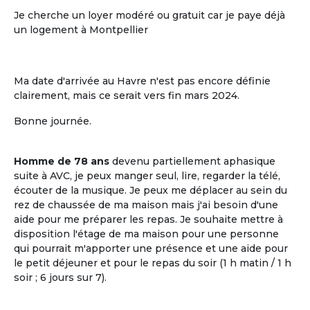
Je cherche un loyer modéré ou gratuit car je paye déjà
un logement à Montpellier
Ma date d'arrivée au Havre n'est pas encore définie
clairement, mais ce serait vers fin mars 2024.
Bonne journée.
L'ouverture sur le voisinage
Homme de 78 ans
devenu partiellement aphasique
L'ouverture sur le voisinage, l'activité et
suite à AVC, je peux manger seul, lire, regarder la télé,
les ressources de l'environnement local
écouter de la musique. Je peux me déplacer au sein du
rez de chaussée de ma maison mais j'ai besoin d'une
aide pour me préparer les repas. Je souhaite mettre à
disposition l'étage de ma maison pour une personne
qui pourrait m'apporter une présence et une aide pour
le petit déjeuner et pour le repas du soir (1 h matin / 1 h
soir ; 6 jours sur 7).