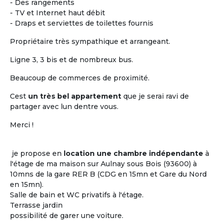
- Des rangements
- TV et Internet haut débit
- Draps et serviettes de toilettes fournis
Propriétaire très sympathique et arrangeant.
Ligne 3, 3 bis et de nombreux bus.
Beaucoup de commerces de proximité.
Cest
un très bel appartement
que je serai ravi de
Vivre ensemble dans un
partager avec lun dentre vous.
logement partagée
Merci !
Le plus difficile n'est pas de trouver un toit
où cohabiter entre seniors mais c'est de
je propose en
location une chambre indépendante
à
trouver
« les bonnes personnes » avec qui
l'étage de ma maison sur Aulnay sous Bois (93600) à
l'occuper...
10mns de la gare RER B (CDG en 15mn et Gare du Nord
Les clés d'un projet de colocation réussi
en 15mn).
entre seniors : avoir certains centres
Salle de bain et WC privatifs à l'étage.
d'intérêts en commun !
Terrasse jardin
possibilité de garer une voiture.