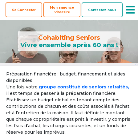
Mon annonce
Se Connecter
Contactez-nous
S'inscrire
Cohabiting Seniors
Vivre ensemble après 60 ans !
Offre une
Co-
Biens à
Préparation financière : budget, financement et aides
Colocataires
colocation
acheteurs
coacheter
disponibles
Une fois votre
groupe constitué de seniors retraités,
Pays ? 
il est temps de passer à la préparation financière.
Établissez un budget global en tenant compte des
contributions de chacun et des coûts associés à l’achat
et à l’entretien de la maison. Il faut définir le montant
Localisation par ville, département ou région
que chaque copropriétaire est prêt à investir, y compris
les frais d’achat, les charges courantes, et un fonds de
Ville, département, région
réserve pour les imprévus.