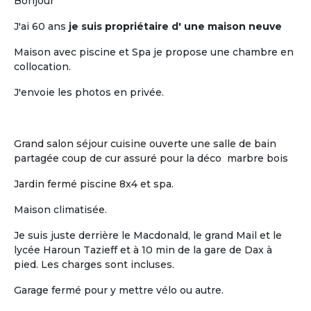
pour retraités
Bonjour
J'ai 60 ans
je suis propriétaire d' une maison neuve
Maison avec piscine et Spa je propose une chambre en
collocation.
J'envoie les photos en privée.
L'humain
Grand salon séjour cuisine ouverte une salle de bain
partagée coup de cur assuré pour la déco marbre bois
La vie « chez soi » de chaque retraité au
sein d'un habitat groupé à taille
Jardin fermé piscine 8x4 et spa.
humaine
Maison climatisée.
Je suis juste derrière le Macdonald, le grand Mail et le
lycée Haroun Tazieff et à 10 min de la gare de Dax à
pied. Les charges sont incluses.
Garage fermé pour y mettre vélo ou autre.