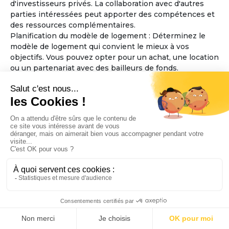
d'investisseurs privés. La collaboration avec d'autres
parties intéressées peut apporter des compétences et
des ressources complémentaires.
Planification du modèle de logement : Déterminez le
modèle de logement qui convient le mieux à vos
objectifs. Vous pouvez opter pour un achat, une location
ou un partenariat avec des bailleurs de fonds.
Considérez également la taille et l'aménagement des
espaces communs et des logements individuels, en
veillant à ce qu'ils soient accessibles aux personnes
âgées.
Élaboration des règles de fonctionnement : Définissez
les règles de fonctionnement de la maison partagée,
telles que les responsabilités financières, les tâches
ménagères, la prise de décisions collectives et les
politiques d'admission. Assurez-vous que ces règles
favorisent l'inclusion, le respect mutuel et la sécurité
des résidents.
Sélection de l'emplacement : Trouvez un emplacement
approprié pour la maison partagée, en tenant compte
de l'accessibilité aux services essentiels tels que les