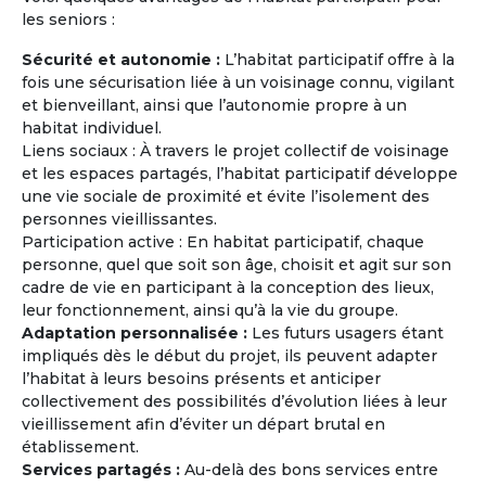
les seniors :
Sécurité et autonomie :
L’habitat participatif offre à la
fois une sécurisation liée à un voisinage connu, vigilant
et bienveillant, ainsi que l’autonomie propre à un
habitat individuel.
Journées Portes Ouvertes et
Liens sociaux : À travers le projet collectif de voisinage
Rencontres
et les espaces partagés, l’habitat participatif développe
Rencontrez des retraités ou des personnes
une vie sociale de proximité et évite l’isolement des
âgées de plus de 60 ans ayant le même
personnes vieillissantes.
projet (exemple : partir vivre en Grèce à la
Participation active : En habitat participatif, chaque
retraite à l'année ou pendant quelques mois)
personne, quel que soit son âge, choisit et agit sur son
et les mêmes attentes que les vôtres (type
cadre de vie en participant à la conception des lieux,
d'habitat, budget mensuel, tendance
leur fonctionnement, ainsi qu’à la vie du groupe.
écologique, co-acheter ou co-louer, etc...).
Adaptation personnalisée :
Les futurs usagers étant
impliqués dès le début du projet, ils peuvent adapter
l’habitat à leurs besoins présents et anticiper
En savoir
sur
collectivement des possibilités d’évolution liées à leur
la Maison Partagée
vieillissement afin d’éviter un départ brutal en
établissement.
Services partagés :
Au-delà des bons services entre