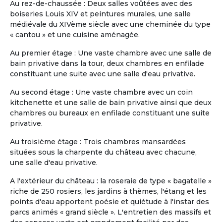
Au rez-de-chaussée : Deux salles voûtées avec des
souhaitant s’installer dans un
boiseries Louis XIV et peintures murales, une salle
environnement à la fois serein, sécurisé et
médiévale du XIVème siècle avec une cheminée du type
vivant, tout en conservant leur
« cantou » et une cuisine aménagée.
indépendance. L’appartement, spacieux et
entièrement meublé, offre : -4 chambres
Au premier étage : Une vaste chambre avec une salle de
(possibilité en solo ou en couple) -3 salles
bain privative dans la tour, deux chambres en enfilade
de bain -2 salons confortables -1 espace
constituant une suite avec une salle d'eau privative.
salle à manger -1 cuisine équipée -1 grande
terrasse avec jacuzzi Situé au sein d’une
Au second étage : Une vaste chambre avec un coin
résidence sécurisée 24h/24 et 7j/7,
kitchenette et une salle de bain privative ainsi que deux
l’environnement est calme, verdoyant et
chambres ou bureaux en enfilade constituant une suite
agréable à vivre. La résidence est
privative.
intergénérationnelle : vous y croiserez des
Au troisième étage : Trois chambres mansardées
familles, des jeunes actifs, des couples,
situées sous la charpente du château avec chacune,
des personnes seules ou encore d’autres
une salle d'eau privative.
r...
Slide 1 of 11
A l'extérieur du château : la roseraie de type « bagatelle »
riche de 250 rosiers, les jardins à thèmes, l'étang et les
points d'eau apportent poésie et quiétude à l'instar des
parcs animés « grand siècle ». L'entretien des massifs et