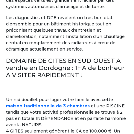
des espaces verts est grandement facilité par des
systèmes automatisés d'arrosage et de tonte.
Les diagnostics et DPE révèlent un très bon état
d'ensemble pour un bâtiment historique tout en
11
préconisant quelques travaux d'entretien et
d'amélioration, notamment l'installation d'un chauffage
Maison Partagée
Marrakech, Maroc
central en remplacement des radiateurs à cœur de
céramique actuellement en service.
A partir de
1 750 €/mois
DOMAINE DE GITES EN SUD-OUEST A
Voir les
249
annonces
vendre en Dordogne : 1HA de bonheur
A VISITER RAPIDEMENT !
Colocation entre Seniors
: Former un groupe de
2
retraités,
ayant plusieurs points en commun
, pour
partager une location
à l'année ou pendant quelques
mois seulement.
Un nid douillet pour loger votre famille avec cette
maison traditionnelle de 3 chambres
et une PISCINE
tandis que votre activité professionnelle se trouve à 2
Colouer Intégrer Habitat Partagé
À la une
pas en totale INDÉPENDANCE et en parfaite harmonie
Toulon France ± 30kms
avec la NATURE.
Bonjour femme 60 ans dynamique
4 GITES seulement génèrent le CA de 100.000 €. Un
joyeuse recherche colocation