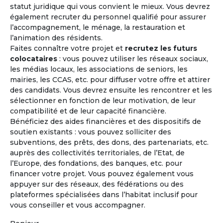
statut juridique qui vous convient le mieux. Vous devrez
également recruter du personnel qualifié pour assurer
l’accompagnement, le ménage, la restauration et
l’animation des résidents.
"Lors d'une journée rencontre, l'expérience de vie
Faites connaître votre projet et
recrutez les futurs
collective a été riche, chaleureuse et tolérante. Il faut
colocataires
: vous pouvez utiliser les réseaux sociaux,
en effet avoir l'expérience de cet affect naissant
les médias locaux, les associations de seniors, les
circulant pour être convaincu que c'est le bon choix
mairies, les CCAS, etc. pour diffuser votre offre et attirer
et que cela peut marcher."
des candidats. Vous devrez ensuite les rencontrer et les
sélectionner en fonction de leur motivation, de leur
compatibilité et de leur capacité financière.
Bénéficiez des aides financières et des dispositifs de
Précédent
Suivant
soutien existants : vous pouvez solliciter des
subventions, des prêts, des dons, des partenariats, etc.
auprès des collectivités territoriales, de l’Etat, de
Madeleine - 71 ans
l’Europe, des fondations, des banques, etc. pour
Projet co-achat
financer votre projet. Vous pouvez également vous
appuyer sur des réseaux, des fédérations ou des
plateformes spécialisées dans l’habitat inclusif pour
vous conseiller et vous accompagner.
Les avantages
de l'habitat coopératif