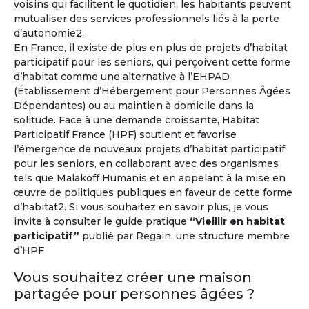
voisins qui facilitent le quotidien, les habitants peuvent
mutualiser des services professionnels liés à la perte
d’autonomie2.
Vivez l'expérience à l'étranger !
En France, il existe de plus en plus de projets d’habitat
participatif pour les seniors, qui perçoivent cette forme
Environ un million de retraités français vivent déjà à
d’habitat comme une alternative à l’EHPAD
l'étranger
et un senior sur trois souhaite prendre sa
(Établissement d’Hébergement pour Personnes Âgées
retraite hors de la France.
Dépendantes) ou au maintien à domicile dans la
solitude. Face à une demande croissante, Habitat
À l'année ou pour quelques mois...
Participatif France (HPF) soutient et favorise
l’émergence de nouveaux projets d’habitat participatif
pour les seniors, en collaborant avec des organismes
tels que Malakoff Humanis et en appelant à la mise en
œuvre de politiques publiques en faveur de cette forme
d’habitat2. Si vous souhaitez en savoir plus, je vous
invite à consulter le guide pratique
“Vieillir en habitat
participatif”
publié par Regain, une structure membre
d’HPF
Vous souhaitez créer une maison
partagée pour personnes âgées ?