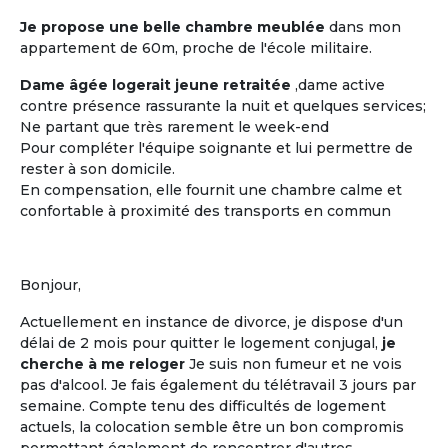
Je propose une belle chambre meublée
dans mon
appartement de 60m, proche de l'école militaire.
Les coûts moindres
Dame âgée logerait jeune retraitée
,dame active
Des coûts moins élevés que dans
contre présence rassurante la nuit et quelques services;
d'autres structures d'accueil
Ne partant que très rarement le week-end
traditionnelles
Pour compléter l'équipe soignante et lui permettre de
rester à son domicile.
En compensation, elle fournit une chambre calme et
confortable à proximité des transports en commun
M'inscrire et créer mon profil
Bonjour,
Actuellement en instance de divorce, je dispose d'un
délai de 2 mois pour quitter le logement conjugal,
je
cherche à me reloger
Je suis non fumeur et ne vois
pas d'alcool. Je fais également du télétravail 3 jours par
semaine. Compte tenu des difficultés de logement
actuels, la colocation semble être un bon compromis