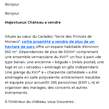
Plus de critères
Bonjour
Valider
Bonjour
Majestueux Château a vendre
Formules adaptées à la cohabitation
En France comme à l'étranger
Située au cœur du Carladez, "terre des Princes de
Location dans une Maison Partagée et Solidaire
à
1
Monaco",
cette propriété a vendre de plus de un
taille humaine ou
colocation chez un senior
, pour une
hectare de parc
offre un espace habitable d'environ
retraite paisible, en adoptant
un mode de vie collectif
550 m². Dépendances de plus de 500m² comprenant
ou chaque retraité a son rôle à jouer.
Les colocataires
une ensemble vernaculaire du XVII°: un four à pain «de
seniors n’y sont pas « accueillis », ils sont réellement
type banal», une ancienne « bégude » (relais postal), une
chez eux !
loge et un « sécadou » aménagé en gîte indépendant.
Une grange du XVII° à « charpente cathédrale » a été
À la une
Colocation Seniors Maison Partagée
aménagée en salle polyvalente, entièrement meublée
Marrakech Maroc
et équipée pour accueillir 295 personnes (ERP L-4) et
Et si votre retraite prenait une nouvelle
organiser des mariages, des concerts et autres
dimension, entre confort, rencontres et
événements.
douceur de vivre à Marrakech ? Ce
À l'intérieur du château, vous trouverez :
logement propose une colocation clé en
main, pensée pour des retraités expatriés