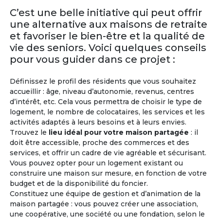
Retraite
Malte
C’est une belle initiative qui peut offrir
une alternative aux maisons de retraite
Malte bénéficie d’un climat avantageux toute
et favoriser le bien-être et la qualité de
l’année, avec 300 jours d’ensoleillement par an.
vie des seniors. Voici quelques conseils
La Valette à Malte, où plusieurs nationalités se
côtoient, apparaît dans les premiers rangs des
pour vous guider dans ce projet :
pays où il fait bon y passer sa retraite. D’ailleurs
Malte dispose également d’un système de
Définissez le profil des résidents que vous souhaitez
santé performant. L’anglais est la deuxième
accueillir : âge, niveau d’autonomie, revenus, centres
langue nationale.
d’intérêt, etc. Cela vous permettra de choisir le type de
logement, le nombre de colocataires, les services et les
activités adaptés à leurs besoins et à leurs envies.
Trouvez le
lieu idéal pour votre maison partagée
: il
doit être accessible, proche des commerces et des
services, et offrir un cadre de vie agréable et sécurisant.
Vous pouvez opter pour un logement existant ou
construire une maison sur mesure, en fonction de votre
budget et de la disponibilité du foncier.
Constituez une équipe de gestion et d’animation de la
maison partagée : vous pouvez créer une association,
M'inscrire et créer mon profil
une coopérative, une société ou une fondation, selon le