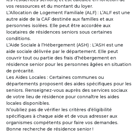
vos ressources et du montant du loyer.
Catherine
L’Allocation de Logement Familiale (ALF) : L’ALF est une
Femme
- 56
ans
autre aide de la CAF destinée aux familles et aux
France - Gard
personnes isolées. Elle peut être accordée aux
locataires de résidences seniors sous certaines
Voir les
237
annonces
conditions.
L’Aide Sociale à l’Hébergement (ASH) : L’ASH est une
La copropriété en pleine propriété entre Seniors
4
aide sociale délivrée par le département. Elle peut
Un mode d’habitat partagé adapté au vieillissement.
couvrir tout ou partie des frais d’hébergement en
La copropriété en pleine propriété séduit de plus en
résidence senior pour les personnes âgées en situation
plus de retraités désireux de mutualiser certains espaces
de précarité.
et services tout en conservant leur indépendance et leur
Les Aides Locales : Certaines communes ou
patrimoine.
départements proposent des aides spécifiques pour les
seniors. Renseignez-vous auprès des services sociaux
À la une
de votre lieu de résidence pour connaître les aides
locales disponibles.
N’oubliez pas de vérifier les critères d’éligibilité
spécifiques à chaque aide et de vous adresser aux
organismes compétents pour faire vos demandes.
Bonne recherche de résidence senior !