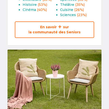
Histoire
(53%)
Théâtre
(35%)
Cinéma
(40%)
Cuisine
(26%)
Sciences
(23%)
En savoir
sur
la communauté des Seniors