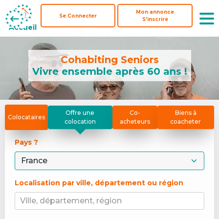
Mon annonce
Mon annonce
Se Connecter
Se Connecter
S'inscrire
S'inscrire
Accueil
Accueil
Cohabiting Seniors
Vivre ensemble après 60 ans !
Offre une
Co-
Biens à
Colocataires
colocation
acheteurs
coacheter
Pays ? 
Localisation par ville, département ou région
Ville, département, région