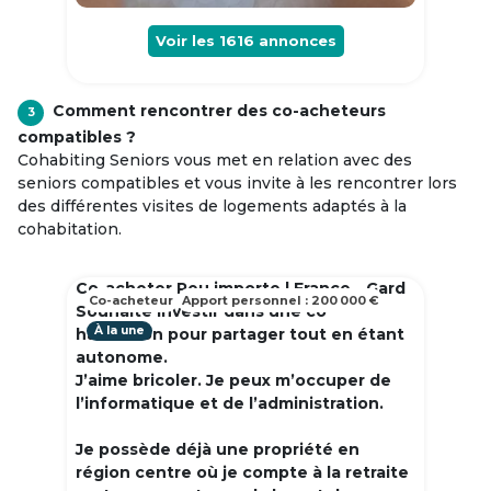
Voir les
1616
annonces
Comment rencontrer des co-acheteurs
3
compatibles ?
Cohabiting Seniors vous met en relation avec des
seniors compatibles et vous invite à les rencontrer lors
des différentes visites de logements adaptés à la
cohabitation.
Co-acheter Peu importe | France - Gard
Co-acheteur
Apport personnel : 200 000 €
Souhaite investir dans une co
À la une
habitation pour partager tout en étant
autonome.
J’aime bricoler. Je peux m’occuper de
l’informatique et de l’administration.
Je possède déjà une propriété en
région centre où je compte à la retraite