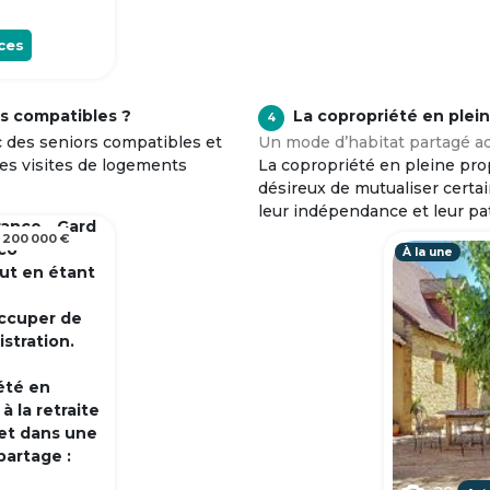
ces
s compatibles ?
La copropriété en plei
4
c des seniors compatibles et
Un mode d’habitat partagé ad
tes visites de logements
La copropriété en pleine prop
désireux de mutualiser certa
leur indépendance et leur pa
rance - Gard
 200 000 €
 co
À la une
out en étant
occuper de
istration.
été en
 la retraite
et dans une
partage :