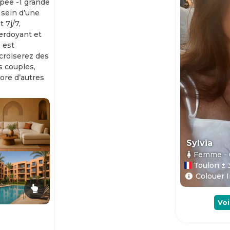
ipée -1 grande
 sein d’une
 7j/7,
erdoyant et
 est
 croiserez des
es couples,
ore d’autres
Sylvia
Femme
-
Toulon ± 
Colouer I
Voi