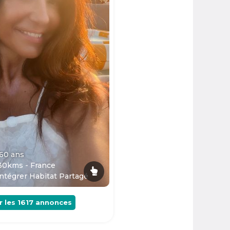
 60
ans
30kms - France
ntégrer Habitat Partagé
r les
1617
annonces