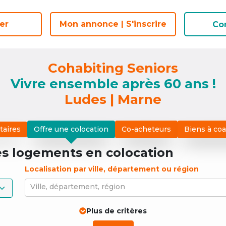
er
er
Mon annonce | S'inscrire
Mon annonce | S'inscrire
Co
Co
Cohabiting Seniors
Vivre ensemble après 60 ans !
Ludes | Marne
taires
Offre une colocation
Co-acheteurs
Biens à co
es logements
en colocation
Localisation par ville, département ou région
Ville, département, région
Plus de critères