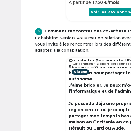
A partir de
1 750 €/mois
Voir les
247
annon
Comment rencontrer des co-acheteur
3
Cohabiting Seniors vous met en relation ave
vous invite à les rencontrer lors des différen
adaptés à la cohabitation.
Co-acheter Peu importe | F
Co-acheteur
Apport personnel :
Souhaite investir dans une
À la une
habitation pour partager t
autonome.
J’aime bricoler. Je peux m’
l’informatique et de l’admin
Je possède déjà une propri
région centre où je compte à
partager mon temps la bas 
maison en Occitanie en co 
Hérault ou Gard ou Aude.