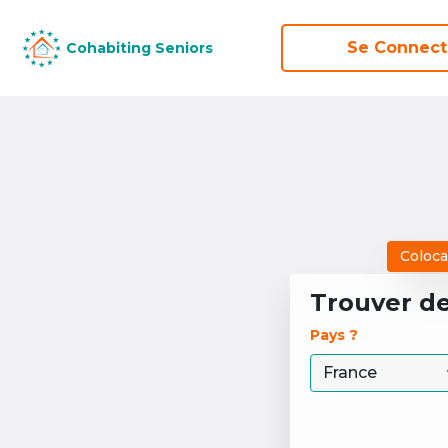
Se Connect
Se Connect
Cohabiting Seniors
Cohabiting Seniors
Coloca
Trouver d
Pays ? 