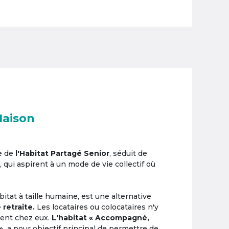
Maison
e de
l'Habitat Partagé Senior
, séduit de
, qui aspirent à un mode de vie collectif où
itat à taille humaine, est une alternative
 retraite.
Les locataires ou colocataires n'y
ement chez eux.
L'habitat « Accompagné,
»,
a pour objectif principal de permettre de