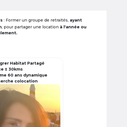
rs
: Former un groupe de retraités,
ayant
n
, pour partager une location
à l'année ou
ulement.
grer Habitat Partagé
ce ± 30kms
me 60 ans dynamique
herche colocation