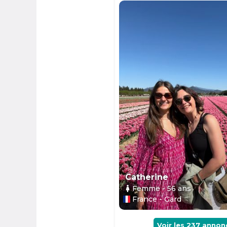
Catherine
Femme
- 56
ans
France - Gard
Voir les
237
annon