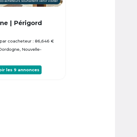
 co-acheteurs souhaitent venir visiter
e | Périgord
par coacheteur : 86,646 €
 Dordogne, Nouvelle-
oir les
9
annonces