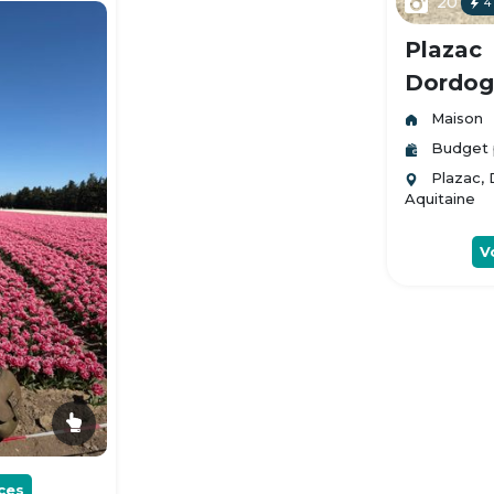
20
4
Plazac
Dordogn
Maison
Budget 
Plazac,
Aquitaine
V
ces