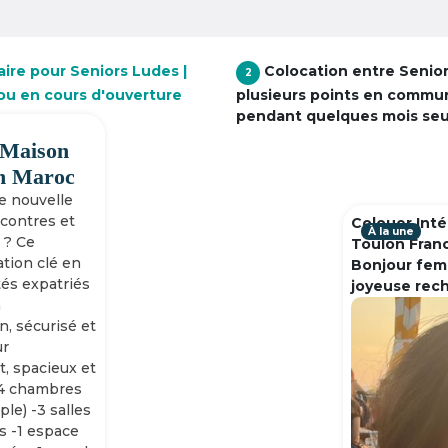
aire pour Seniors Ludes |
Colocation entre Senio
2
 ou en cours d'ouverture
plusieurs points en commu
pendant quelques mois se
 Maison
h Maroc
ne nouvelle
ncontres et
Colouer Inté
À la une
 ? Ce
Toulon Fran
tion clé en
Bonjour fem
tés expatriés
joyeuse rec
n
n, sécurisé et
ur
, spacieux et
-4 chambres
ple) -3 salles
s -1 espace