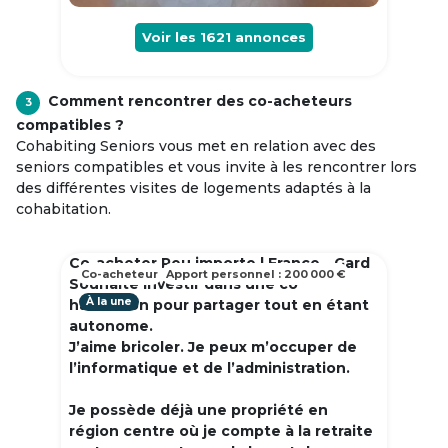
Voir les
1621
annonces
Comment rencontrer des co-acheteurs
3
compatibles ?
Cohabiting Seniors vous met en relation avec des
seniors compatibles et vous invite à les rencontrer lors
des différentes visites de logements adaptés à la
cohabitation.
Co-acheter Peu importe | France - Gard
Co-acheteur
Apport personnel : 200 000 €
Souhaite investir dans une co
À la une
habitation pour partager tout en étant
autonome.
J’aime bricoler. Je peux m’occuper de
l’informatique et de l’administration.
Je possède déjà une propriété en
région centre où je compte à la retraite