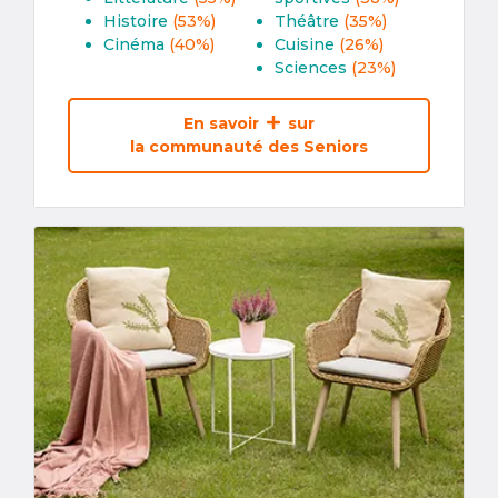
Histoire
(53%)
Théâtre
(35%)
Cinéma
(40%)
Cuisine
(26%)
Sciences
(23%)
En savoir
sur
la communauté des Seniors