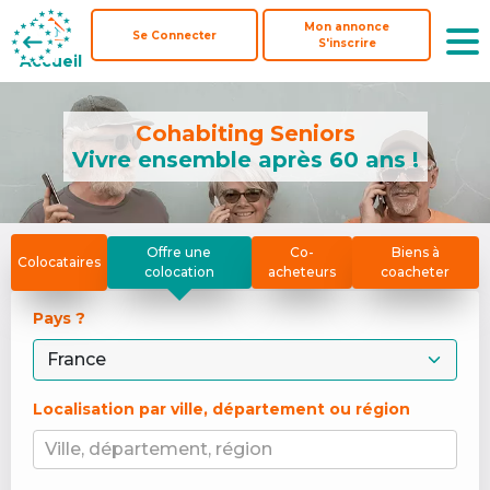
Mon annonce
Mon annonce
Se Connecter
Se Connecter
S'inscrire
S'inscrire
Accueil
Accueil
Cohabiting Seniors
Vivre ensemble après 60 ans !
Offre une
Co-
Biens à
Colocataires
colocation
acheteurs
coacheter
Pays ? 
Localisation par ville, département ou région
Ville, département, région