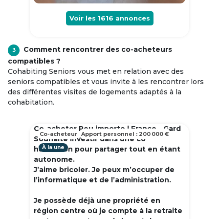
Voir les
1616
annonces
Comment rencontrer des co-acheteurs
3
compatibles ?
Cohabiting Seniors vous met en relation avec des
seniors compatibles et vous invite à les rencontrer lors
des différentes visites de logements adaptés à la
cohabitation.
Co-acheter Peu importe | France - Gard
Co-acheteur
Apport personnel : 200 000 €
Souhaite investir dans une co
À la une
habitation pour partager tout en étant
autonome.
J’aime bricoler. Je peux m’occuper de
l’informatique et de l’administration.
Je possède déjà une propriété en
région centre où je compte à la retraite