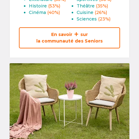
Histoire
(53%)
Théâtre
(35%)
Cinéma
(40%)
Cuisine
(26%)
Sciences
(23%)
En savoir
sur
la communauté des Seniors