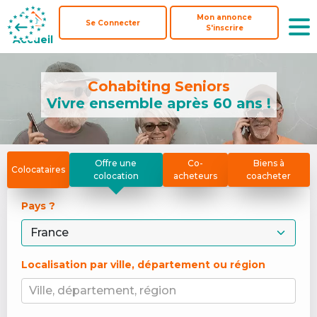
Mon annonce
Mon annonce
Se Connecter
Se Connecter
S'inscrire
S'inscrire
Accueil
Accueil
Cohabiting Seniors
Vivre ensemble après 60 ans !
Offre une
Co-
Biens à
Colocataires
colocation
acheteurs
coacheter
Pays ? 
Localisation par ville, département ou région
Ville, département, région