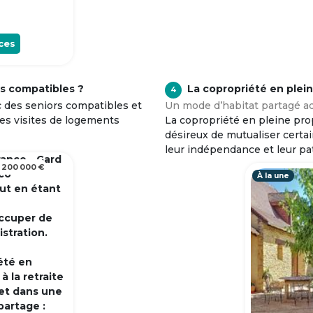
ces
s compatibles ?
La copropriété en plei
4
c des seniors compatibles et
Un mode d’habitat partagé ad
tes visites de logements
La copropriété en pleine prop
désireux de mutualiser certa
leur indépendance et leur pa
rance - Gard
 200 000 €
 co
À la une
out en étant
occuper de
istration.
été en
 la retraite
et dans une
partage :