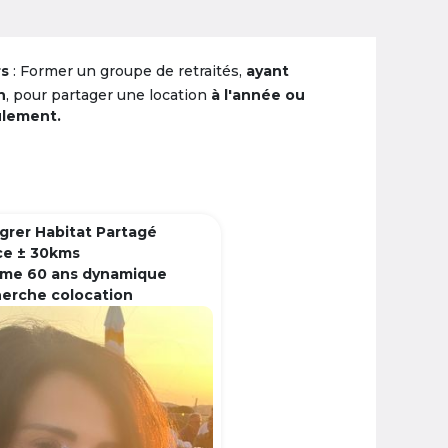
rs
: Former un groupe de retraités,
ayant
n
, pour partager une location
à l'année ou
ulement.
grer Habitat Partagé
ce ± 30kms
me 60 ans dynamique
herche colocation