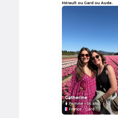
Hérault ou Gard ou Aude.
Catherine
Femme
- 56
ans
France - Gard