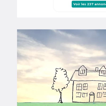
Voir les
237
annon