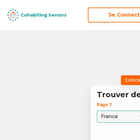
Se Connect
Se Connect
Cohabiting Seniors
Cohabiting Seniors
Coloca
Trouver d
Pays ? 