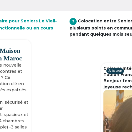
ire pour Seniors Le Vieil-
Colocation entre Senio
2
onctionnelle ou en cours
plusieurs points en commu
pendant quelques mois se
 Maison
h Maroc
ne nouvelle
Colouer Inté
ncontres et
À la une
Toulon Fran
 ? Ce
Bonjour fem
tion clé en
joyeuse rec
tés expatriés
n
n, sécurisé et
ur
, spacieux et
-4 chambres
ple) -3 salles