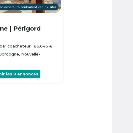
 co-acheteurs souhaitent venir visiter
e | Périgord
par coacheteur : 86,646 €
 Dordogne, Nouvelle-
oir les
9
annonces