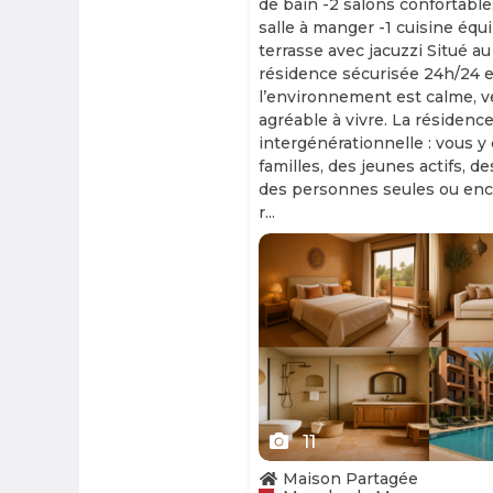
de bain -2 salons confortable
salle à manger -1 cuisine équ
terrasse avec jacuzzi Situé au
résidence sécurisée 24h/24 et
l’environnement est calme, v
agréable à vivre. La résidence
intergénérationnelle : vous y
familles, des jeunes actifs, d
des personnes seules ou enc
r...
Slide 1 of 11
11
Maison Partagée