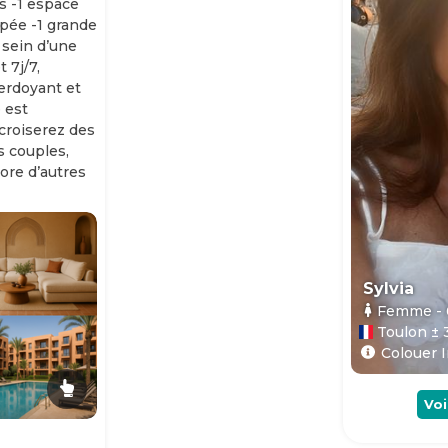
s -1 espace
ipée -1 grande
 sein d’une
 7j/7,
erdoyant et
 est
 croiserez des
es couples,
ore d’autres
Sylvia
Femme
-
Toulon ± 
Colouer I
Voi