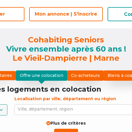
er
er
Mon annonce | S'inscrire
Mon annonce | S'inscrire
Co
Co
Cohabiting Seniors
Vivre ensemble après 60 ans !
Le Vieil-Dampierre | Marne
taires
Offre une colocation
Co-acheteurs
Biens à co
es logements
en colocation
Localisation par ville, département ou région
Ville, département, région
Plus de critères