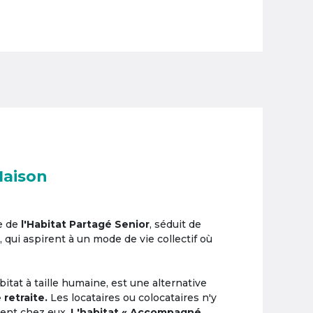
Maison
e de
l'Habitat Partagé Senior
, séduit de
, qui aspirent à un mode de vie collectif où
itat à taille humaine, est une alternative
 retraite.
Les locataires ou colocataires n'y
ement chez eux.
L'habitat « Accompagné,