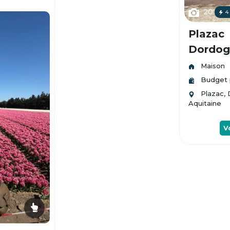
20
4
Plazac
Dordogn
Maison
Budget 
Plazac,
Aquitaine
V