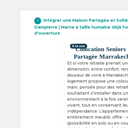
Intégrer une Maison Partagée et Solida
1
Dampierre | Marne à taille humaine déjà f
d'ouverture
À la une
Colocation Seniors
Partagée Marrakec
Et si votre retraite prenait u
dimension, entre confort, re
douceur de vivre à Marrakech
logement propose une coloca
main, pensée pour des retrai
souhaitant s’installer dans u
environnement à la fois serei
vivant, tout en conservant le
indépendance. L’appartement
entièrement meublé, offre : 
(possibilité en solo ou en cou