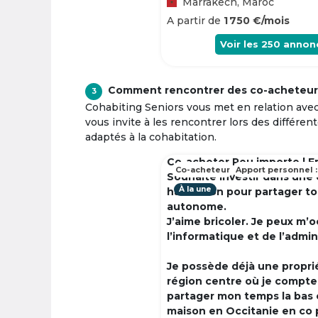
Marrakech, Maroc
A partir de
1 750 €/mois
Voir les
250
annon
Comment rencontrer des co-acheteur
3
Cohabiting Seniors vous met en relation ave
vous invite à les rencontrer lors des différen
adaptés à la cohabitation.
Co-acheter Peu importe | F
Co-acheteur
Apport personnel :
Souhaite investir dans une
À la une
habitation pour partager t
autonome.
J’aime bricoler. Je peux m’
l’informatique et de l’admin
Je possède déjà une propri
région centre où je compte à
partager mon temps la bas 
maison en Occitanie en co 