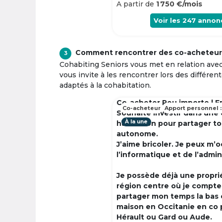
A partir de
1 750 €/mois
Voir les
247
annon
Comment rencontrer des co-acheteur
3
Cohabiting Seniors vous met en relation ave
vous invite à les rencontrer lors des différen
adaptés à la cohabitation.
Co-acheter Peu importe | F
Co-acheteur
Apport personnel :
Souhaite investir dans une
À la une
habitation pour partager t
autonome.
J’aime bricoler. Je peux m’
l’informatique et de l’admin
Je possède déjà une propri
région centre où je compte à
partager mon temps la bas 
maison en Occitanie en co 
Hérault ou Gard ou Aude.