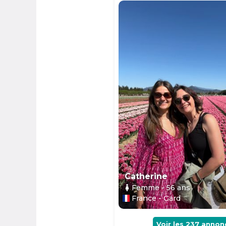
Catherine
Femme
- 56
ans
France - Gard
Voir les
237
annon