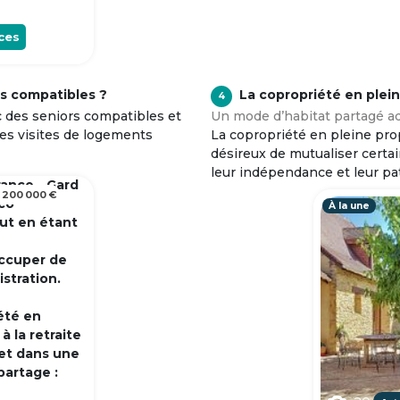
ces
s compatibles ?
La copropriété en plei
4
c des seniors compatibles et
Un mode d’habitat partagé ad
tes visites de logements
La copropriété en pleine prop
désireux de mutualiser certa
leur indépendance et leur pa
rance - Gard
 200 000 €
 co
À la une
out en étant
occuper de
istration.
été en
 la retraite
et dans une
partage :