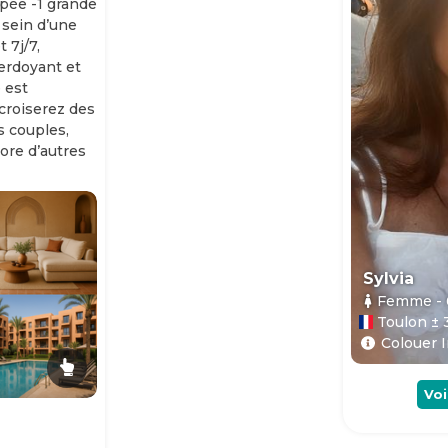
ipée -1 grande
 sein d’une
 7j/7,
erdoyant et
 est
 croiserez des
es couples,
ore d’autres
Sylvia
Femme
-
Toulon ± 
Colouer I
Voi