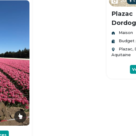
20
4
Plazac
Dordogn
Maison
Budget 
Plazac,
Aquitaine
V
ces