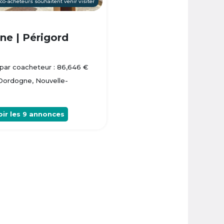
 co-acheteurs souhaitent venir visiter
e | Périgord
par coacheteur : 86,646 €
 Dordogne, Nouvelle-
oir les
9
annonces