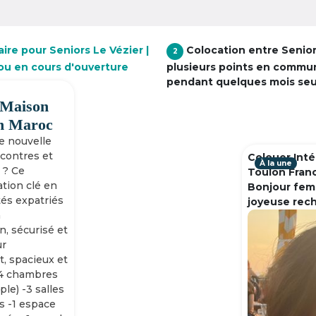
ire pour Seniors Le Vézier |
Colocation entre Senio
2
 ou en cours d'ouverture
plusieurs points en commu
pendant quelques mois se
 Maison
h Maroc
ne nouvelle
ncontres et
Colouer Inté
À la une
 ? Ce
Toulon Fran
tion clé en
Bonjour fem
tés expatriés
joyeuse rec
n
n, sécurisé et
ur
, spacieux et
-4 chambres
ple) -3 salles
s -1 espace