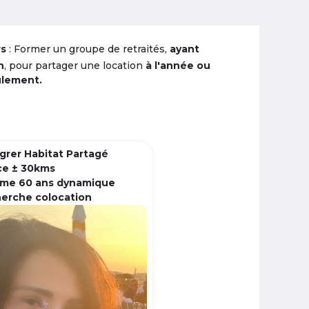
rs
: Former un groupe de retraités,
ayant
n
, pour partager une location
à l'année ou
ulement.
grer Habitat Partagé
ce ± 30kms
me 60 ans dynamique
herche colocation