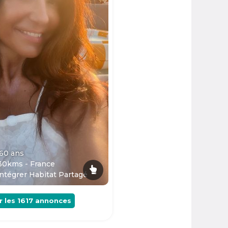
 60
ans
30kms - France
ntégrer Habitat Partagé
r les
1617
annonces