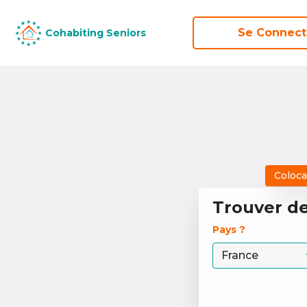
Se Connect
Se Connect
Cohabiting Seniors
Cohabiting Seniors
Coloca
Trouver d
Pays ? 