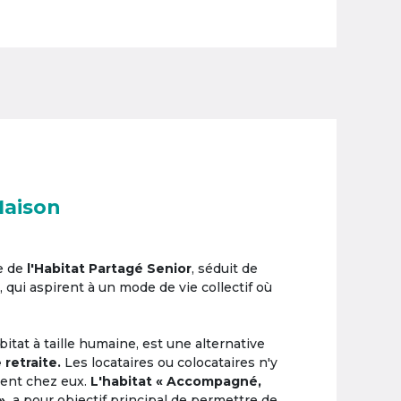
Maison
e de
l'Habitat Partagé Senior
, séduit de
, qui aspirent à un mode de vie collectif où
itat à taille humaine, est une alternative
 retraite.
Les locataires ou colocataires n'y
ement chez eux.
L'habitat « Accompagné,
»,
a pour objectif principal de permettre de