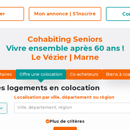
er
er
Mon annonce | S'inscrire
Mon annonce | S'inscrire
Co
Co
Cohabiting Seniors
Vivre ensemble après 60 ans !
Le Vézier | Marne
taires
Offre une colocation
Co-acheteurs
Biens à co
es logements
en colocation
Localisation par ville, département ou région
Ville, département, région
Plus de critères