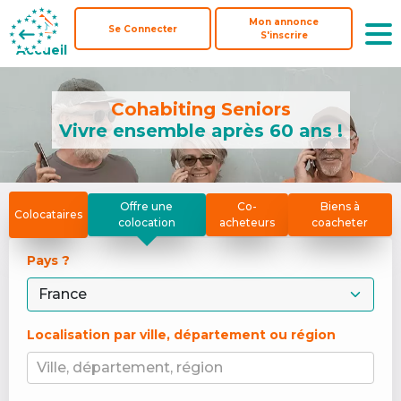
Mon annonce
Mon annonce
Se Connecter
Se Connecter
S'inscrire
S'inscrire
Accueil
Accueil
Cohabiting Seniors
Vivre ensemble après 60 ans !
Offre une
Co-
Biens à
Colocataires
colocation
acheteurs
coacheter
Pays ? 
Localisation par ville, département ou région
Ville, département, région