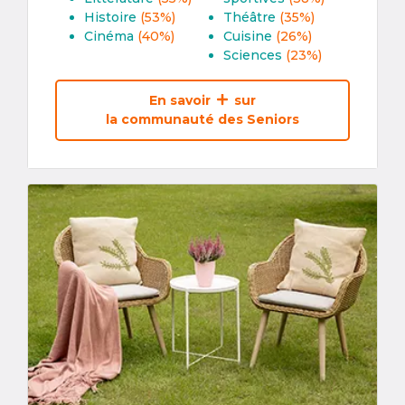
Histoire
(53%)
Théâtre
(35%)
Cinéma
(40%)
Cuisine
(26%)
Sciences
(23%)
En savoir
sur
la communauté des Seniors