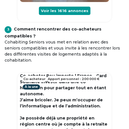
Voir les
1616
annonces
Comment rencontrer des co-acheteurs
3
compatibles ?
Cohabiting Seniors vous met en relation avec des
seniors compatibles et vous invite à les rencontrer lors
des différentes visites de logements adaptés à la
cohabitation.
Co-acheter Peu importe | France - Gard
Co-acheteur
Apport personnel : 200 000 €
Souhaite investir dans une co
À la une
habitation pour partager tout en étant
autonome.
J’aime bricoler. Je peux m’occuper de
l’informatique et de l’administration.
Je possède déjà une propriété en
région centre où je compte à la retraite