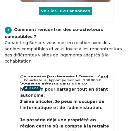
Voir les
1620
annonces
Comment rencontrer des co-acheteurs
3
compatibles ?
Cohabiting Seniors vous met en relation avec des
seniors compatibles et vous invite à les rencontrer lors
des différentes visites de logements adaptés à la
cohabitation.
Co-acheter Peu importe | France - Gard
Co-acheteur
Apport personnel : 200 000 €
Souhaite investir dans une co
À la une
habitation pour partager tout en étant
autonome.
J’aime bricoler. Je peux m’occuper de
l’informatique et de l’administration.
Je possède déjà une propriété en
région centre où je compte à la retraite