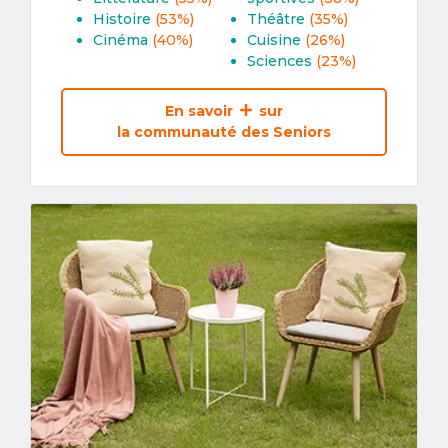
Histoire
(53%)
Théâtre
(35%)
Cinéma
(40%)
Cuisine
(26%)
Sciences
(23%)
En savoir
sur
la communauté des Seniors