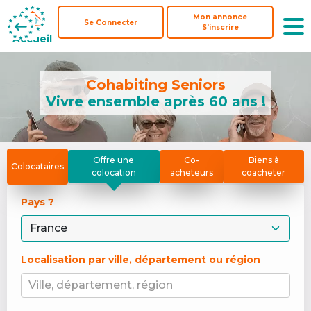
Mon annonce
Mon annonce
Se Connecter
Se Connecter
S'inscrire
S'inscrire
Accueil
Accueil
Cohabiting Seniors
Vivre ensemble après 60 ans !
Offre une
Co-
Biens à
Colocataires
colocation
acheteurs
coacheter
Pays ? 
Localisation par ville, département ou région
Ville, département, région