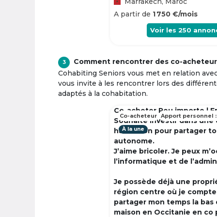
Marrakech, Maroc
A partir de
1 750 €/mois
Voir les
250
annon
Comment rencontrer des co-acheteur
3
Cohabiting Seniors vous met en relation ave
vous invite à les rencontrer lors des différen
adaptés à la cohabitation.
Co-acheter Peu importe | F
Co-acheteur
Apport personnel :
Souhaite investir dans une
À la une
habitation pour partager t
autonome.
J’aime bricoler. Je peux m’
l’informatique et de l’admin
Je possède déjà une propri
région centre où je compte à
partager mon temps la bas 
maison en Occitanie en co 