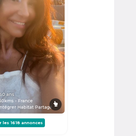
 60
ans
30kms - France
ntégrer Habitat Partagé
r les
1618
annonces