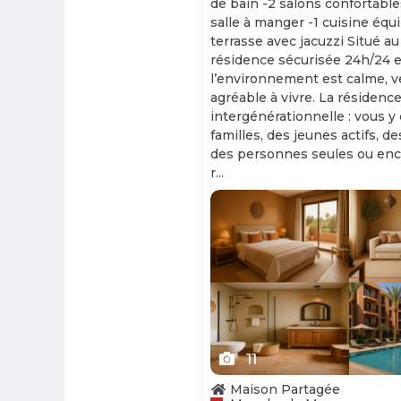
de bain -2 salons confortable
salle à manger -1 cuisine équ
terrasse avec jacuzzi Situé au
résidence sécurisée 24h/24 et
l’environnement est calme, v
agréable à vivre. La résidence
intergénérationnelle : vous y
familles, des jeunes actifs, d
des personnes seules ou enc
r...
Slide 1 of 11
11
Maison Partagée