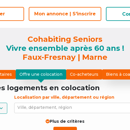
er
er
Mon annonce | S'inscrire
Mon annonce | S'inscrire
Co
Co
Cohabiting Seniors
Vivre ensemble après 60 ans !
Faux-Fresnay | Marne
taires
Offre une colocation
Co-acheteurs
Biens à co
es logements
en colocation
Localisation par ville, département ou région
Ville, département, région
Plus de critères