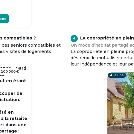
ces
s compatibles ?
La copropriété en plei
4
c des seniors compatibles et
Un mode d’habitat partagé ad
tes visites de logements
La copropriété en pleine prop
désireux de mutualiser certa
leur indépendance et leur pa
rance - Gard
 200 000 €
 co
À la une
out en étant
occuper de
istration.
été en
 la retraite
et dans une
partage :