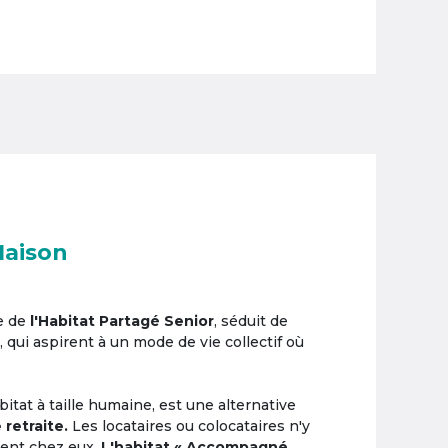
Maison
e de
l'Habitat Partagé Senior
, séduit de
, qui aspirent à un mode de vie collectif où
itat à taille humaine, est une alternative
 retraite.
Les locataires ou colocataires n'y
ement chez eux.
L'habitat « Accompagné,