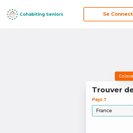
Se Connect
Se Connect
Cohabiting Seniors
Cohabiting Seniors
Coloca
Trouver d
Pays ? 