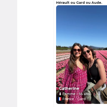
Hérault ou Gard ou Aude.
Catherine
Femme
- 56
ans
France - Gard