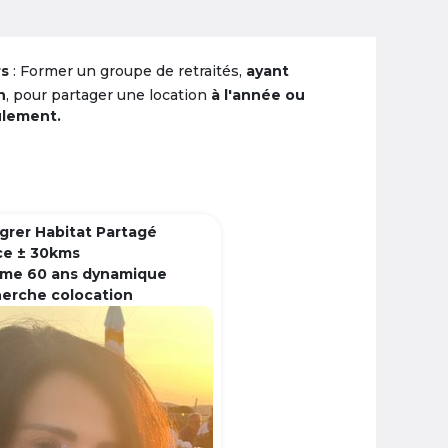
rs
: Former un groupe de retraités,
ayant
n
, pour partager une location
à l'année ou
ulement.
grer Habitat Partagé
ce ± 30kms
me 60 ans dynamique
herche colocation