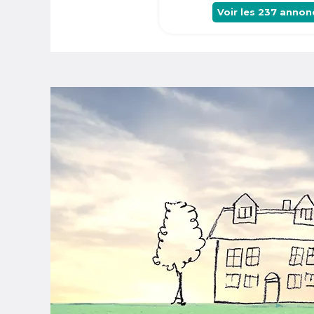
Voir les
237
annon