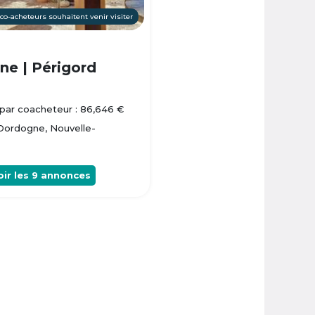
 co-acheteurs souhaitent venir visiter
e | Périgord
par coacheteur : 86,646 €
 Dordogne, Nouvelle-
oir les
9
annonces