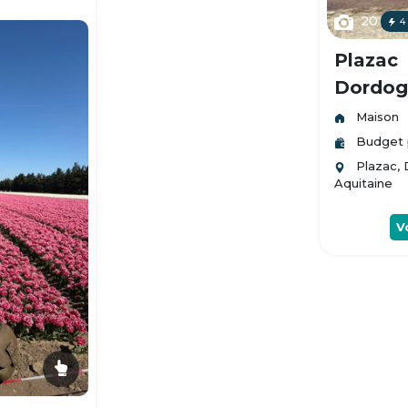
20
4
Plazac
Dordogn
Maison
Budget 
Plazac,
Aquitaine
V