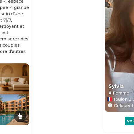
s -1 espace
ipée -1 grande
 sein d’une
 7j/7,
erdoyant et
 est
 croiserez des
es couples,
ore d’autres
Sylvia
Femme
-
Toulon ± 
Colouer I
Voi