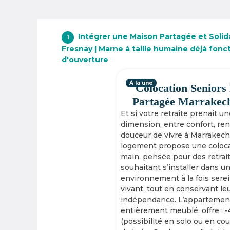
Intégrer une Maison Partagée et Solid
1
Fresnay | Marne à taille humaine déjà fonc
d'ouverture
À la une
Colocation Seniors
Partagée Marrakec
Et si votre retraite prenait u
dimension, entre confort, re
douceur de vivre à Marrakech
logement propose une coloca
main, pensée pour des retrai
souhaitant s’installer dans u
environnement à la fois serei
vivant, tout en conservant le
indépendance. L’appartement
entièrement meublé, offre : 
(possibilité en solo ou en cou