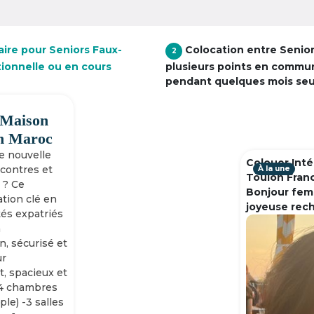
aire pour Seniors Faux-
Colocation entre Senio
2
tionnelle ou en cours
plusieurs points en commu
pendant quelques mois se
 Maison
h Maroc
ne nouvelle
Colouer Inté
ncontres et
À la une
Toulon Fran
 ? Ce
Bonjour fem
tion clé en
joyeuse rec
tés expatriés
n
n, sécurisé et
ur
, spacieux et
-4 chambres
ple) -3 salles