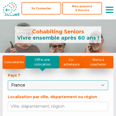
Mon annonce
Mon annonce
Se Connecter
Se Connecter
S'inscrire
S'inscrire
Accueil
Accueil
Cohabiting Seniors
Vivre ensemble après 60 ans !
Offre une
Co-
Biens à
Colocataires
colocation
acheteurs
coacheter
Pays ? 
Localisation par ville, département ou région
Ville, département, région