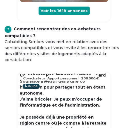
Voir les
1618
annonces
Comment rencontrer des co-acheteurs
3
compatibles ?
Cohabiting Seniors vous met en relation avec des
seniors compatibles et vous invite à les rencontrer lors
des différentes visites de logements adaptés à la
cohabitation.
Co-acheter Peu importe | France - Gard
Co-acheteur
Apport personnel : 200 000 €
Souhaite investir dans une co
À la une
habitation pour partager tout en étant
autonome.
J’aime bricoler. Je peux m’occuper de
l’informatique et de l’administration.
Je possède déjà une propriété en
région centre où je compte à la retraite