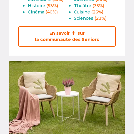
Histoire
(53%)
Théâtre
(35%)
Cinéma
(40%)
Cuisine
(26%)
Sciences
(23%)
En savoir
sur
la communauté des Seniors