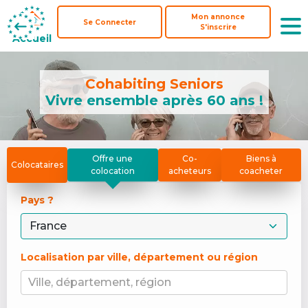
Mon annonce
Mon annonce
Se Connecter
Se Connecter
S'inscrire
S'inscrire
Accueil
Accueil
Cohabiting Seniors
Vivre ensemble après 60 ans !
Offre une
Co-
Biens à
Colocataires
colocation
acheteurs
coacheter
Pays ? 
Localisation par ville, département ou région
Ville, département, région