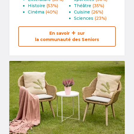
Histoire
(53%)
Théâtre
(35%)
Cinéma
(40%)
Cuisine
(26%)
Sciences
(23%)
En savoir
sur
la communauté des Seniors