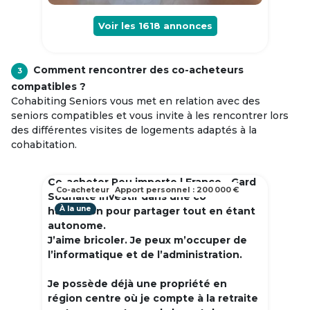
Voir les
1618
annonces
Comment rencontrer des co-acheteurs
3
compatibles ?
Cohabiting Seniors vous met en relation avec des
seniors compatibles et vous invite à les rencontrer lors
des différentes visites de logements adaptés à la
cohabitation.
Co-acheter Peu importe | France - Gard
Co-acheteur
Apport personnel : 200 000 €
Souhaite investir dans une co
À la une
habitation pour partager tout en étant
autonome.
J’aime bricoler. Je peux m’occuper de
l’informatique et de l’administration.
Je possède déjà une propriété en
région centre où je compte à la retraite