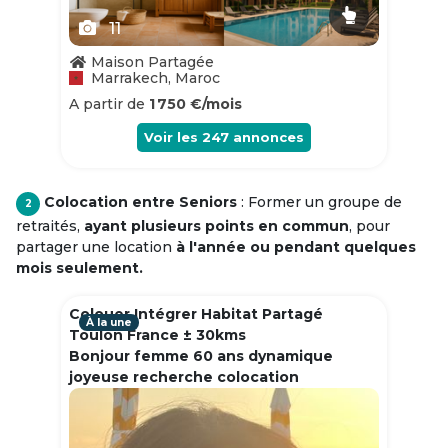
11
Maison Partagée
Marrakech, Maroc
A partir de
1 750 €/mois
Voir les
247
annonces
Colocation entre Seniors
: Former un groupe de
2
retraités,
ayant plusieurs points en commun
, pour
partager une location
à l'année ou pendant quelques
mois seulement.
Colouer Intégrer Habitat Partagé
À la une
Toulon France ± 30kms
Bonjour femme 60 ans dynamique
joyeuse recherche colocation