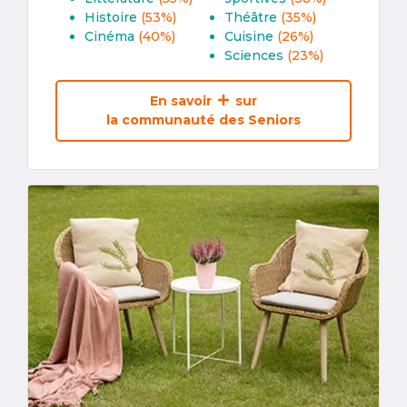
Histoire
(53%)
Théâtre
(35%)
Cinéma
(40%)
Cuisine
(26%)
Sciences
(23%)
En savoir
sur
la communauté des Seniors