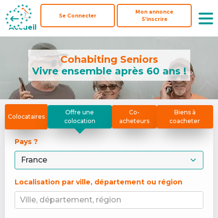
Mon annonce
Mon annonce
Se Connecter
Se Connecter
S'inscrire
S'inscrire
Accueil
Accueil
Cohabiting Seniors
Vivre ensemble après 60 ans !
Offre une
Co-
Biens à
Colocataires
colocation
acheteurs
coacheter
Pays ? 
Localisation par ville, département ou région
Ville, département, région