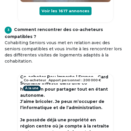
Voir les
1617
annonces
Comment rencontrer des co-acheteurs
3
compatibles ?
Cohabiting Seniors vous met en relation avec des
seniors compatibles et vous invite à les rencontrer lors
des différentes visites de logements adaptés à la
cohabitation.
Co-acheter Peu importe | France - Gard
Co-acheteur
Apport personnel : 200 000 €
Souhaite investir dans une co
À la une
habitation pour partager tout en étant
autonome.
J’aime bricoler. Je peux m’occuper de
l’informatique et de l’administration.
Je possède déjà une propriété en
région centre où je compte à la retraite