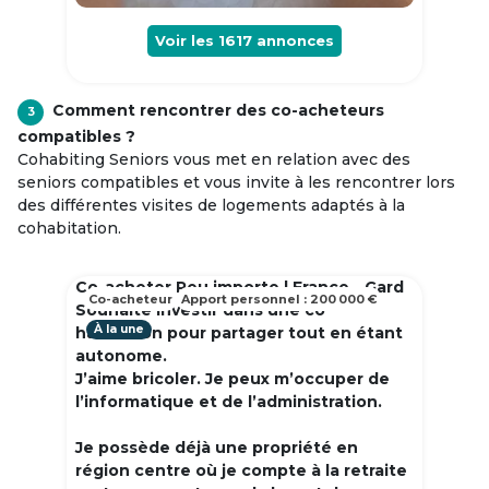
Voir les
1617
annonces
Comment rencontrer des co-acheteurs
3
compatibles ?
Cohabiting Seniors vous met en relation avec des
seniors compatibles et vous invite à les rencontrer lors
des différentes visites de logements adaptés à la
cohabitation.
Co-acheter Peu importe | France - Gard
Co-acheteur
Apport personnel : 200 000 €
Souhaite investir dans une co
À la une
habitation pour partager tout en étant
autonome.
J’aime bricoler. Je peux m’occuper de
l’informatique et de l’administration.
Je possède déjà une propriété en
région centre où je compte à la retraite