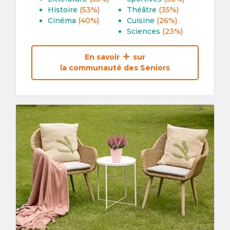
Histoire
(53%)
Théâtre
(35%)
Cinéma
(40%)
Cuisine
(26%)
Sciences
(23%)
En savoir
sur
la communauté des Seniors