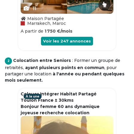
11
Maison Partagée
Marrakech, Maroc
A partir de
1 750 €/mois
Voir les
247
annonces
Colocation entre Seniors
: Former un groupe de
2
retraités,
ayant plusieurs points en commun
, pour
partager une location
à l'année ou pendant quelques
mois seulement.
Colouer Intégrer Habitat Partagé
À la une
Toulon France ± 30kms
Bonjour femme 60 ans dynamique
joyeuse recherche colocation