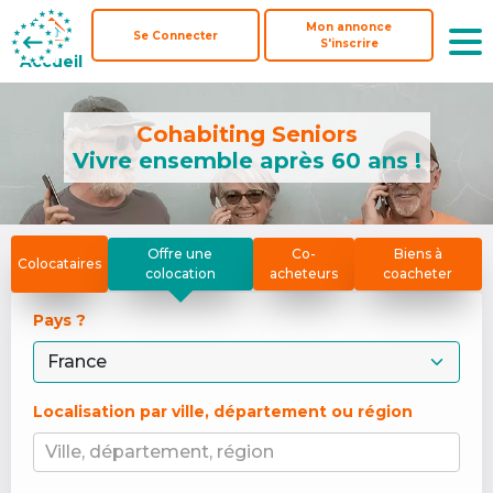
Mon annonce
Mon annonce
Se Connecter
Se Connecter
S'inscrire
S'inscrire
Accueil
Accueil
Cohabiting Seniors
Vivre ensemble après 60 ans !
Offre une
Co-
Biens à
Colocataires
colocation
acheteurs
coacheter
Pays ? 
Localisation par ville, département ou région
Ville, département, région