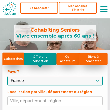
Mon annonce
Mon annonce
Se Connecter
Se Connecter
S'inscrire
S'inscrire
Accueil
Accueil
Cohabiting Seniors
Vivre ensemble après 60 ans !
Offre une
Co-
Biens à
Colocataires
colocation
acheteurs
coacheter
Pays ? 
Localisation par ville, département ou région
Ville, département, région