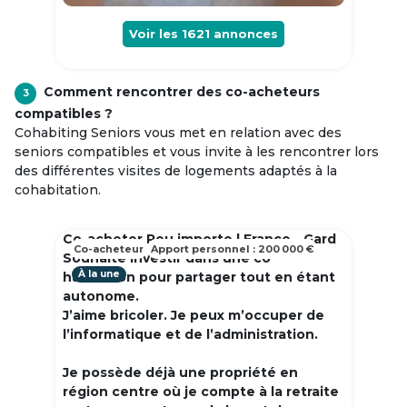
Voir les
1621
annonces
Comment rencontrer des co-acheteurs
3
compatibles ?
Cohabiting Seniors vous met en relation avec des
seniors compatibles et vous invite à les rencontrer lors
des différentes visites de logements adaptés à la
cohabitation.
Co-acheter Peu importe | France - Gard
Co-acheteur
Apport personnel : 200 000 €
Souhaite investir dans une co
À la une
habitation pour partager tout en étant
autonome.
J’aime bricoler. Je peux m’occuper de
l’informatique et de l’administration.
Je possède déjà une propriété en
région centre où je compte à la retraite