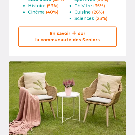
Histoire
(53%)
Théâtre
(35%)
Cinéma
(40%)
Cuisine
(26%)
Sciences
(23%)
En savoir
sur
la communauté des Seniors