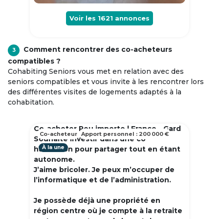
Voir les
1621
annonces
Comment rencontrer des co-acheteurs
3
compatibles ?
Cohabiting Seniors vous met en relation avec des
seniors compatibles et vous invite à les rencontrer lors
des différentes visites de logements adaptés à la
cohabitation.
Co-acheter Peu importe | France - Gard
Co-acheteur
Apport personnel : 200 000 €
Souhaite investir dans une co
À la une
habitation pour partager tout en étant
autonome.
J’aime bricoler. Je peux m’occuper de
l’informatique et de l’administration.
Je possède déjà une propriété en
région centre où je compte à la retraite