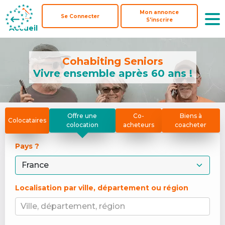
Mon annonce
Mon annonce
Se Connecter
Se Connecter
S'inscrire
S'inscrire
Accueil
Accueil
Cohabiting Seniors
Vivre ensemble après 60 ans !
Offre une
Co-
Biens à
Colocataires
colocation
acheteurs
coacheter
Pays ? 
Localisation par ville, département ou région
Ville, département, région