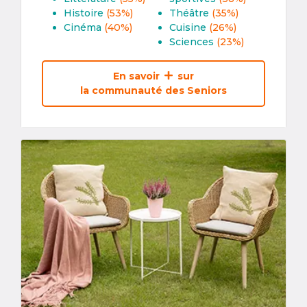
Histoire
(53%)
Théâtre
(35%)
Cinéma
(40%)
Cuisine
(26%)
Sciences
(23%)
En savoir
sur
la communauté des Seniors