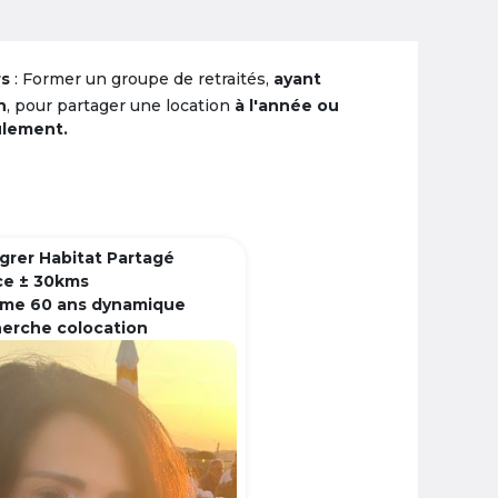
rs
: Former un groupe de retraités,
ayant
n
, pour partager une location
à l'année ou
ulement.
grer Habitat Partagé
ce ± 30kms
me 60 ans dynamique
herche colocation