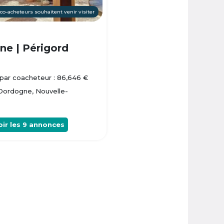
 co-acheteurs souhaitent venir visiter
e | Périgord
par coacheteur : 86,646 €
 Dordogne, Nouvelle-
oir les
9
annonces