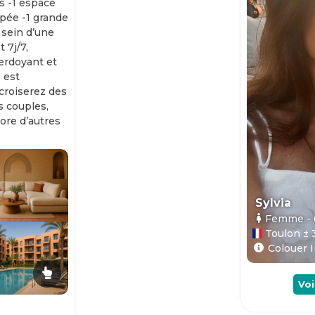
s -1 espace
ipée -1 grande
 sein d’une
 7j/7,
erdoyant et
 est
 croiserez des
es couples,
ore d’autres
Sylvia
Femme
-
Toulon ± 
Colouer I
Voi