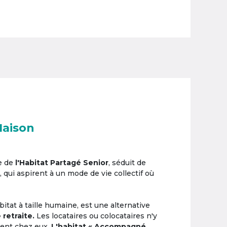
Maison
e de
l'Habitat Partagé Senior
, séduit de
, qui aspirent à un mode de vie collectif où
itat à taille humaine, est une alternative
 retraite.
Les locataires ou colocataires n'y
ement chez eux.
L'habitat « Accompagné,