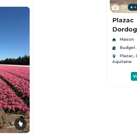
20
4
Plazac
Dordogn
Maison
Budget 
Plazac,
Aquitaine
V