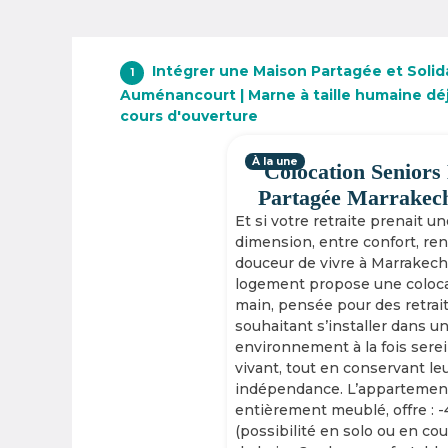
Intégrer une Maison Partagée et Solid
1
Auménancourt | Marne à taille humaine déj
cours d'ouverture
À la une
Colocation Seniors
Partagée Marrakec
Et si votre retraite prenait u
dimension, entre confort, re
douceur de vivre à Marrakech
logement propose une coloca
main, pensée pour des retrai
souhaitant s’installer dans u
environnement à la fois serei
vivant, tout en conservant le
indépendance. L’appartement
entièrement meublé, offre : 
(possibilité en solo ou en cou