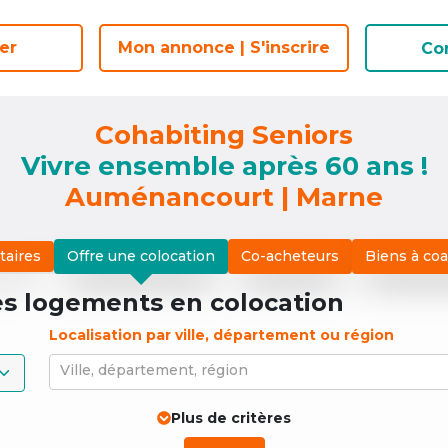
er
er
Mon annonce | S'inscrire
Mon annonce | S'inscrire
Co
Co
Cohabiting Seniors
Vivre ensemble après 60 ans !
Auménancourt | Marne
taires
Offre une colocation
Co-acheteurs
Biens à co
es logements
en colocation
Localisation par ville, département ou région
Ville, département, région
Plus de critères