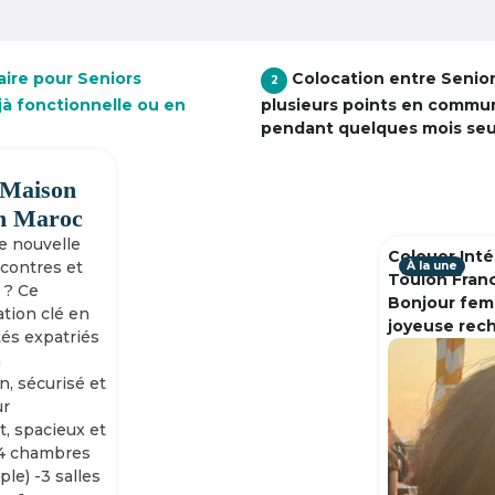
aire pour Seniors
Colocation entre Senio
2
à fonctionnelle ou en
plusieurs points en commu
pendant quelques mois se
 Maison
h Maroc
ne nouvelle
Colouer Inté
ncontres et
À la une
Toulon Fran
 ? Ce
Bonjour fem
tion clé en
joyeuse rec
tés expatriés
n
n, sécurisé et
ur
, spacieux et
-4 chambres
ple) -3 salles