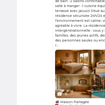
de bain -2 salons confortable
salle à manger -1 cuisine équ
terrasse avec jacuzzi Situé au
résidence sécurisée 24h/24 et
l’environnement est calme, v
agréable à vivre. La résidence
intergénérationnelle : vous y
familles, des jeunes actifs, d
des personnes seules ou enc
r...
Slide 1 of 11
11
Maison Partagée