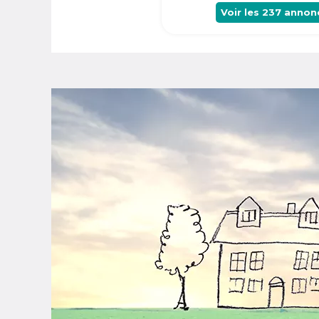
Voir les
237
annon