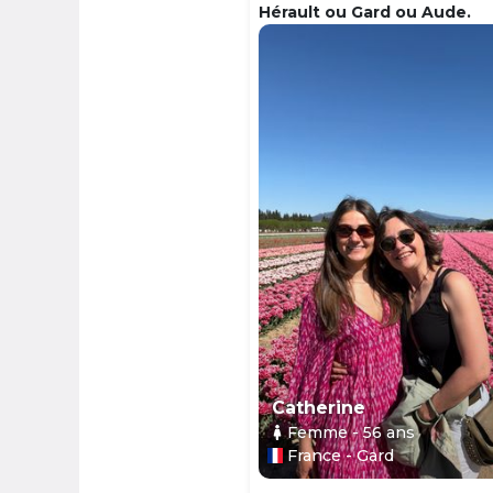
Hérault ou Gard ou Aude.
Catherine
Femme
- 56
ans
France - Gard