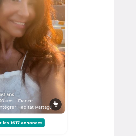
 60
ans
30kms - France
ntégrer Habitat Partagé
r les
1617
annonces