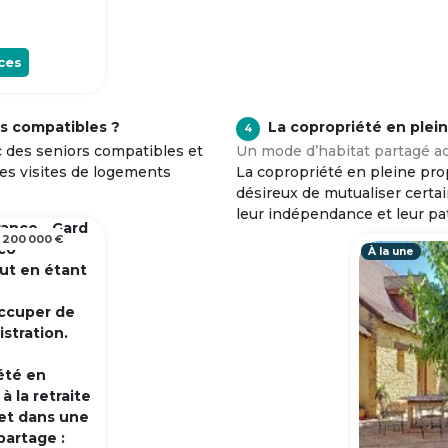
ces
s compatibles ?
La copropriété en plei
4
c des seniors compatibles et
Un mode d’habitat partagé ad
tes visites de logements
La copropriété en pleine prop
désireux de mutualiser certa
leur indépendance et leur pa
rance - Gard
 200 000 €
 co
À la une
out en étant
occuper de
istration.
été en
 la retraite
et dans une
partage :