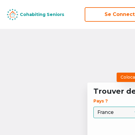
Se Connect
Se Connect
Cohabiting Seniors
Cohabiting Seniors
Coloca
Trouver d
Pays ? 