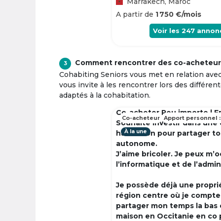
Marrakech, Maroc
A partir de
1 750 €/mois
Voir les
247
annon
Comment rencontrer des co-acheteur
3
Cohabiting Seniors vous met en relation ave
vous invite à les rencontrer lors des différen
adaptés à la cohabitation.
Co-acheter Peu importe | F
Co-acheteur
Apport personnel :
Souhaite investir dans une
À la une
habitation pour partager t
autonome.
J’aime bricoler. Je peux m’
l’informatique et de l’admin
Je possède déjà une propri
région centre où je compte à
partager mon temps la bas 
maison en Occitanie en co 