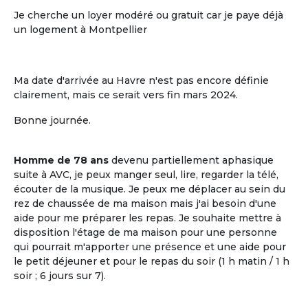
Je cherche un loyer modéré ou gratuit car je paye déjà
un logement à Montpellier
Ma date d'arrivée au Havre n'est pas encore définie
clairement, mais ce serait vers fin mars 2024.
Bonne journée.
L'ouverture sur le voisinage
Homme de 78 ans
devenu partiellement aphasique
L'ouverture sur le voisinage, l'activité et
suite à AVC, je peux manger seul, lire, regarder la télé,
les ressources de l'environnement local
écouter de la musique. Je peux me déplacer au sein du
rez de chaussée de ma maison mais j'ai besoin d'une
aide pour me préparer les repas. Je souhaite mettre à
disposition l'étage de ma maison pour une personne
qui pourrait m'apporter une présence et une aide pour
le petit déjeuner et pour le repas du soir (1 h matin / 1 h
soir ; 6 jours sur 7).