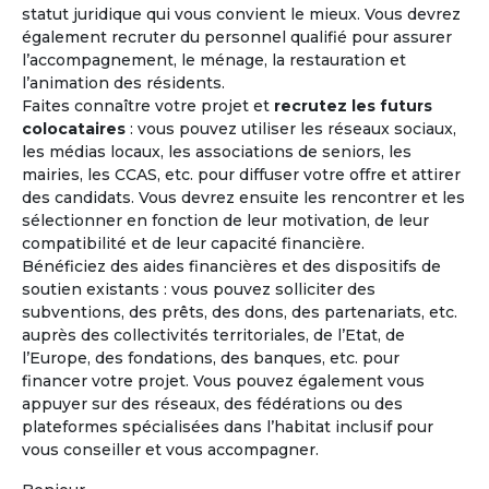
statut juridique qui vous convient le mieux. Vous devrez
également recruter du personnel qualifié pour assurer
l’accompagnement, le ménage, la restauration et
l’animation des résidents.
"Lors d'une journée rencontre, l'expérience de vie
Faites connaître votre projet et
recrutez les futurs
collective a été riche, chaleureuse et tolérante. Il faut
colocataires
: vous pouvez utiliser les réseaux sociaux,
en effet avoir l'expérience de cet affect naissant
les médias locaux, les associations de seniors, les
circulant pour être convaincu que c'est le bon choix
mairies, les CCAS, etc. pour diffuser votre offre et attirer
et que cela peut marcher."
des candidats. Vous devrez ensuite les rencontrer et les
sélectionner en fonction de leur motivation, de leur
compatibilité et de leur capacité financière.
Bénéficiez des aides financières et des dispositifs de
Précédent
Suivant
soutien existants : vous pouvez solliciter des
subventions, des prêts, des dons, des partenariats, etc.
auprès des collectivités territoriales, de l’Etat, de
Madeleine - 71 ans
l’Europe, des fondations, des banques, etc. pour
Projet co-achat
financer votre projet. Vous pouvez également vous
appuyer sur des réseaux, des fédérations ou des
plateformes spécialisées dans l’habitat inclusif pour
vous conseiller et vous accompagner.
Les avantages
de l'habitat coopératif