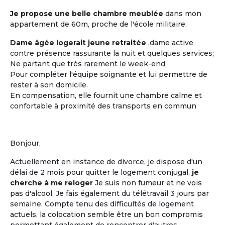
Je propose une belle chambre meublée
dans mon
appartement de 60m, proche de l'école militaire.
Les coûts moindres
Dame âgée logerait jeune retraitée
,dame active
Des coûts moins élevés que dans
contre présence rassurante la nuit et quelques services;
d'autres structures d'accueil
Ne partant que très rarement le week-end
traditionnelles
Pour compléter l'équipe soignante et lui permettre de
rester à son domicile.
En compensation, elle fournit une chambre calme et
confortable à proximité des transports en commun
M'inscrire et créer mon profil
Bonjour,
Actuellement en instance de divorce, je dispose d'un
délai de 2 mois pour quitter le logement conjugal,
je
cherche à me reloger
Je suis non fumeur et ne vois
pas d'alcool. Je fais également du télétravail 3 jours par
semaine. Compte tenu des difficultés de logement
actuels, la colocation semble être un bon compromis