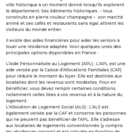
ville historique à un moment donné lorsqu’ils explorent
Je possède déjà une propriété en
le département. Ses bâtiments historiques – tous
région centre où je compte à la retraite
construits en pierre couleur champagne – son marché
partager mon temps la bas et dans une
animé et ses cafés et restaurants sans égal, attirent les
maison en Occitanie en co partage :
visiteurs du monde entier.
Hérault ou Gard ou Aude.
il existe des aides financières pour aider les seniors à
louer une résidence adaptée. Voici quelques-unes des
principales options disponibles en France :
L’Aide Personnalisée au Logement (APL) : L’APL est une
aide versée par la Caisse d’Allocations Familiales (CAF)
pour réduire le montant du loyer. Elle est destinée aux
locataires dont les revenus sont modestes. Pour en
bénéficier, vous devez remplir certaines conditions,
notamment celles liées à vos revenus et à la nature du
logement.
L’Allocation de Logement Social (ALS) : L’ALS est
également versée par la CAF et concerne les personnes
qui ne peuvent pas bénéficier de l’APL. Elle s’adresse
aux locataires de logements conventionnés (y compris
les résidences seniors) et est calculée en fonction de