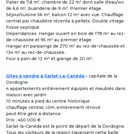
Palier de 7,8 m², chambre de 22 m² dont salle d'eau/wc
Femme
- 60
ans
de 6,6 m², buanderie de 9 m². Premier étage.
Toulon ± 30kms - France
Séjour/cuisine 56 m², balcon 12 m² avec vue. Chauffage
Colouer Intégrer Habitat Partagé
central par chaudière récente à pellets. Double vitrage.
Fosse septique.
Voir les
1616
annonces
Dépendances. Hangar ouvert en bois de 178 m² au rez-
de-chaussée et 95 m² au premier étage.
Hangar en parpaings de 270 m² au rez-de-chaussée et
Comment rencontrer des co-acheteurs
3
134 m² au rez-de-chaussée.
compatibles ?
Four à pain de 12 m² et grange de 20 m².
Cohabiting Seniors vous met en relation avec des
seniors compatibles et vous invite à les rencontrer lors
des différentes visites de logements adaptés à la
Gites à vendre à Sarlat-La-Canéda
– capitale de la
cohabitation.
Dordogne
4 appartements entièrement équipés et meublés dans
maison avec jardin
Co-acheter Peu importe | France - Gard
10 minutes à pied du centre historique
Co-acheteur
Apport personnel : 200 000 €
Souhaite investir dans une co
chauffage central, clim, entièrement rénové
À la une
habitation pour partager tout en étant
peut être géré à distance
autonome.
Prix : 450 000 €
J’aime bricoler. Je peux m’occuper de
Sarlat-la-Canéda est le point de départ de la Dordogne.
l’informatique et de l’administration.
Tous les visiteurs de la région traversent cette belle