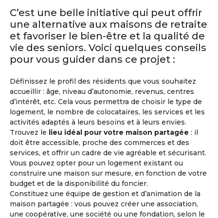
Retraite
Malte
C’est une belle initiative qui peut offrir
une alternative aux maisons de retraite
Malte bénéficie d’un climat avantageux toute
et favoriser le bien-être et la qualité de
l’année, avec 300 jours d’ensoleillement par an.
vie des seniors. Voici quelques conseils
La Valette à Malte, où plusieurs nationalités se
côtoient, apparaît dans les premiers rangs des
pour vous guider dans ce projet :
pays où il fait bon y passer sa retraite. D’ailleurs
Malte dispose également d’un système de
Définissez le profil des résidents que vous souhaitez
santé performant. L’anglais est la deuxième
accueillir : âge, niveau d’autonomie, revenus, centres
langue nationale.
d’intérêt, etc. Cela vous permettra de choisir le type de
logement, le nombre de colocataires, les services et les
activités adaptés à leurs besoins et à leurs envies.
Trouvez le
lieu idéal pour votre maison partagée
: il
doit être accessible, proche des commerces et des
services, et offrir un cadre de vie agréable et sécurisant.
Vous pouvez opter pour un logement existant ou
construire une maison sur mesure, en fonction de votre
budget et de la disponibilité du foncier.
Constituez une équipe de gestion et d’animation de la
maison partagée : vous pouvez créer une association,
M'inscrire et créer mon profil
une coopérative, une société ou une fondation, selon le