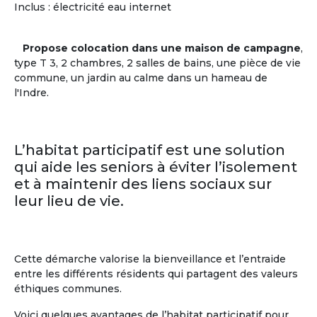
Centres d'intérêts des + de 60 ans
Inclus : électricité eau internet
Musique
(59%)
Pratiques
Littérature
(55%)
sportives
(38%)
Propose colocation dans une maison de campagne
,
Histoire
(53%)
Théâtre
(35%)
type T 3, 2 chambres, 2 salles de bains, une pièce de vie
Cinéma
(40%)
Cuisine
(26%)
commune, un jardin au calme dans un hameau de
Sciences
(23%)
l'Indre.
En savoir
sur
la communauté des Seniors
L’habitat participatif est une solution
qui aide les seniors à éviter l’isolement
et à maintenir des liens sociaux sur
leur lieu de vie.
Cette démarche valorise la bienveillance et l’entraide
entre les différents résidents qui partagent des valeurs
éthiques communes.
Voici quelques avantages de l’habitat participatif pour