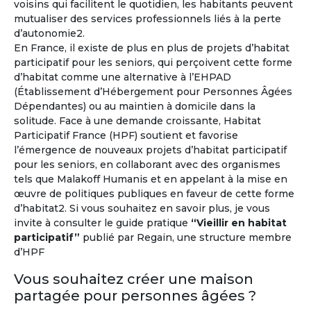
voisins qui facilitent le quotidien, les habitants peuvent
mutualiser des services professionnels liés à la perte
d’autonomie2.
Vivez l'expérience à l'étranger !
En France, il existe de plus en plus de projets d’habitat
participatif pour les seniors, qui perçoivent cette forme
Environ un million de retraités français vivent déjà à
d’habitat comme une alternative à l’EHPAD
l'étranger
et un senior sur trois souhaite prendre sa
(Établissement d’Hébergement pour Personnes Âgées
retraite hors de la France.
Dépendantes) ou au maintien à domicile dans la
solitude. Face à une demande croissante, Habitat
À l'année ou pour quelques mois...
Participatif France (HPF) soutient et favorise
l’émergence de nouveaux projets d’habitat participatif
pour les seniors, en collaborant avec des organismes
tels que Malakoff Humanis et en appelant à la mise en
œuvre de politiques publiques en faveur de cette forme
d’habitat2. Si vous souhaitez en savoir plus, je vous
invite à consulter le guide pratique
“Vieillir en habitat
participatif”
publié par Regain, une structure membre
d’HPF
Vous souhaitez créer une maison
partagée pour personnes âgées ?