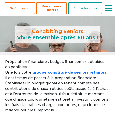
Mon annonce
Se Connecter
Contactez-nous
S'inscrire
Cohabiting Seniors
Vivre ensemble après 60 ans !
Offre une
Co-
Biens à
Préparation financière : budget, financement et aides
Colocataires
colocation
acheteurs
coacheter
disponibles
Une fois votre
groupe constitué de seniors retraités,
Pays ? 
il est temps de passer à la préparation financière.
Établissez un budget global en tenant compte des
contributions de chacun et des coûts associés à l’achat
et à l’entretien de la maison. Il faut définir le montant
Localisation par ville, département ou région
que chaque copropriétaire est prêt à investir, y compris
les frais d’achat, les charges courantes, et un fonds de
Ville, département, région
réserve pour les imprévus.