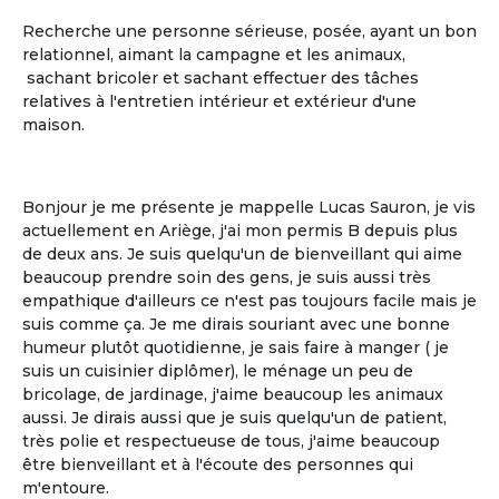
Recherche une personne sérieuse, posée, ayant un bon
relationnel, aimant la campagne et les animaux,
sachant bricoler et sachant effectuer des tâches
relatives à l'entretien intérieur et extérieur d'une
La gestion libre
maison.
La gestion libre de son rythme de vie, de
ses allées et venues, de ses invités
Bonjour je me présente je mappelle Lucas Sauron, je vis
actuellement en Ariège, j'ai mon permis B depuis plus
de deux ans. Je suis quelqu'un de bienveillant qui aime
beaucoup prendre soin des gens, je suis aussi très
empathique d'ailleurs ce n'est pas toujours facile mais je
suis comme ça. Je me dirais souriant avec une bonne
humeur plutôt quotidienne, je sais faire à manger ( je
suis un cuisinier diplômer), le ménage un peu de
bricolage, de jardinage, j'aime beaucoup les animaux
aussi. Je dirais aussi que je suis quelqu'un de patient,
très polie et respectueuse de tous, j'aime beaucoup
Le partage
être bienveillant et à l'écoute des personnes qui
m'entoure.