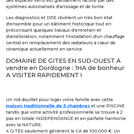
des espaces verts est grandement facilité par des
systèmes automatisés d'arrosage et de tonte.
Les diagnostics et DPE révèlent un très bon état
d'ensemble pour un bâtiment historique tout en
11
préconisant quelques travaux d'entretien et
d'amélioration, notamment l'installation d'un chauffage
Maison Partagée
Marrakech, Maroc
central en remplacement des radiateurs à cœur de
céramique actuellement en service.
A partir de
1 750 €/mois
DOMAINE DE GITES EN SUD-OUEST A
Voir les
249
annonces
vendre en Dordogne : 1HA de bonheur
A VISITER RAPIDEMENT !
Colocation entre Seniors
: Former un groupe de
2
retraités,
ayant plusieurs points en commun
, pour
partager une location
à l'année ou pendant quelques
mois seulement.
Un nid douillet pour loger votre famille avec cette
maison traditionnelle de 3 chambres
et une PISCINE
tandis que votre activité professionnelle se trouve à 2
Colouer Intégrer Habitat Partagé
À la une
pas en totale INDÉPENDANCE et en parfaite harmonie
Toulon France ± 30kms
avec la NATURE.
Bonjour femme 60 ans dynamique
4 GITES seulement génèrent le CA de 100.000 €. Un
joyeuse recherche colocation