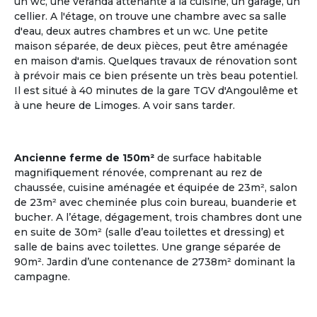
un wc, une véranda attenante à la cuisine, un garage, un
cellier. A l'étage, on trouve une chambre avec sa salle
d'eau, deux autres chambres et un wc. Une petite
maison séparée, de deux pièces, peut être aménagée
en maison d'amis. Quelques travaux de rénovation sont
à prévoir mais ce bien présente un très beau potentiel.
Il est situé à 40 minutes de la gare TGV d'Angoulême et
à une heure de Limoges. A voir sans tarder.
Plusieurs points en commun
ça matche entre nous !
Ancienne ferme de 150m²
de surface habitable
Communauté Lgbt Seniors
magnifiquement rénovée, comprenant au rez de
Les deux tiers des personnes âgées LGBT vivent
chaussée, cuisine aménagée et équipée de 23m², salon
seuls ; il existe très peu de structure d'accueil
de 23m² avec cheminée plus coin bureau, buanderie et
adaptée pour cette communauté.
bucher. A l’étage, dégagement, trois chambres dont une
en suite de 30m² (salle d’eau toilettes et dressing) et
Voir les annonces
salle de bains avec toilettes. Une grange séparée de
90m². Jardin d’une contenance de 2738m² dominant la
campagne.