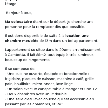
et la
maison de retraite.
Les locataires ou
l'étage
colocataires n'y sont pas « accueillis », ils sont
réellement chez eux.
L'habitat « Accompagné,
Bonjour à tous,
Partagé et inséré dans la vie locale »,
a pour
Ma colocataire
étant sur le départ, je cherche une
objectif principal de permettre de « vivre chez soi
personne pour la remplacer dès que possible.
sans être seul ».
Il est donc disponible de suite à la
location une
Vous êtes propriétaire d'un logement seniors ou
chambre meublée
de 13m dans un bel appartement.
gestionnaire d’une Maison Partagée existante ou
en cours, faites-vous connaître !
Lappartement se situe dans le 20eme arrondissement
à Gambetta. Il fait 55m2, tout équipé, très lumineux,
beaucoup de rangements.
Proposer une
Maison Partagée
Il se compose de:
- Une cuisine ouverte, équipée et fonctionnelle :
frigidaire, plaques de cuisson, machine à café, grille-
pain, bouilloire, micro-ondes, lave linge...
- Un salon avec un canapé, table à manger et une TV
- Deux chambres avec un lit double
- Une salle d'eau avec douche qui est accessible en
passant par les chambres, et WC