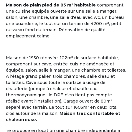
Maison de plain pied de 85 m² habitable
comprenant
une cuisine equipée ouverte sur une salle a manger,
salon, une chambre, une salle d'eau avec wc, un bureau,
une buanderie, le tout sur un terrain de 4200 m², petit
ruisseau fond du terrain. Rénovation de qualité,
emplacement calme.
Maison de 1950 rénovée, 102m² de surface habitable,
comprenant sur cave, entrée, cuisine aménagée et
Gestionnaire
équipée, salon, salle à manger, une chambre et toilettes,
ou Propriétaire d'une Maison
A l'étage grand palier, trois chambres, salle d'eau et
toilettes. Cave sous toute la surface à usage de
chaufferie (pompe à chaleur et chauffe eau
La Maison Partagée
, nouveau modèle de
l'Habitat
thermodynamique : le DPE n'en tient pas compte
Partagé Senior
, séduit de nombreux retraités ou
réalisé avant l'installation). Garage ouvert de 80m²
futurs retraités, qui aspirent à un mode de vie
séparé avec terrain. Le tout sur 1605m² en deux lots,
collectif où chacun a son rôle à jouer.
clos autour de la maison.
Maison très confortable et
chaleurreuse.
Le logement partagé pour seniors, habitat à taille
humaine, est une alternative entre la vie à domicile
je propose en location une chambre indépendante à