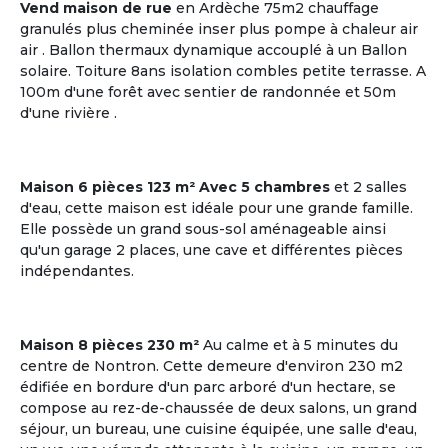
Vend maison de rue
en Ardèche 75m2 chauffage
granulés plus cheminée inser plus pompe à chaleur air
air . Ballon thermaux dynamique accouplé à un Ballon
solaire. Toiture 8ans isolation combles petite terrasse. A
20
4 co-acheteurs souhaitent venir visiter
100m d'une forêt avec sentier de randonnée et 50m
Plazac
d'une rivière .
Dordogne | Périgord
Maison
Maison 6 pièces 123 m² Avec 5 chambres
et 2 salles
Budget par coacheteur : 86,646 €
d'eau, cette maison est idéale pour une grande famille.
Elle possède un grand sous-sol aménageable ainsi
Plazac, Dordogne, Nouvelle-
qu'un garage 2 places, une cave et différentes pièces
Aquitaine
indépendantes.
Voir les
9
annonces
Maison 8 pièces 230 m²
Au calme et à 5 minutes du
centre de Nontron. Cette demeure d'environ 230 m2
édifiée en bordure d'un parc arboré d'un hectare, se
M'inscrire et créer mon profil
compose au rez-de-chaussée de deux salons, un grand
séjour, un bureau, une cuisine équipée, une salle d'eau,