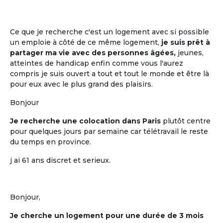
La mise en commun, entre cohabitants
retraités, de plusieurs moments de vie
quotidienne
Ce que je recherche c'est un logement avec si possible
un emploie à côté de ce même logement,
je suis prêt à
partager ma vie avec des personnes âgées,
jeunes,
atteintes de handicap enfin comme vous l'aurez
compris je suis ouvert a tout et tout le monde et être là
pour eux avec le plus grand des plaisirs.
Bonjour
Je recherche une colocation dans Paris
plutôt centre
pour quelques jours par semaine car télétravail le reste
du temps en province.
La participation à la décision
j ai 61 ans discret et serieux.
La participation à la décision pour tout
ce qui est mis en commun
Bonjour,
Je cherche un logement pour une durée de 3 mois