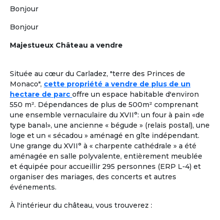
Plus de critères
Bonjour
Valider
Bonjour
Majestueux Château a vendre
Formules adaptées à la cohabitation
En France comme à l'étranger
Située au cœur du Carladez, "terre des Princes de
Location dans une Maison Partagée et Solidaire
à
1
Monaco",
cette propriété a vendre de plus de un
taille humaine ou
colocation chez un senior
, pour une
hectare de parc
offre un espace habitable d'environ
retraite paisible, en adoptant
un mode de vie collectif
550 m². Dépendances de plus de 500m² comprenant
ou chaque retraité a son rôle à jouer.
Les colocataires
une ensemble vernaculaire du XVII°: un four à pain «de
seniors n’y sont pas « accueillis », ils sont réellement
type banal», une ancienne « bégude » (relais postal), une
chez eux !
loge et un « sécadou » aménagé en gîte indépendant.
Une grange du XVII° à « charpente cathédrale » a été
À la une
Colocation Seniors Maison Partagée
aménagée en salle polyvalente, entièrement meublée
Marrakech Maroc
et équipée pour accueillir 295 personnes (ERP L-4) et
Et si votre retraite prenait une nouvelle
organiser des mariages, des concerts et autres
dimension, entre confort, rencontres et
événements.
douceur de vivre à Marrakech ? Ce
À l'intérieur du château, vous trouverez :
logement propose une colocation clé en
main, pensée pour des retraités expatriés