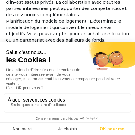
d'investisseurs privés. La collaboration avec d'autres
parties intéressées peut apporter des compétences et
des ressources complémentaires.
Planification du modèle de logement : Déterminez le
modèle de logement qui convient le mieux à vos
objectifs. Vous pouvez opter pour un achat, une location
ou un partenariat avec des bailleurs de fonds.
Considérez également la taille et l'aménagement des
espaces communs et des logements individuels, en
veillant à ce qu'ils soient accessibles aux personnes
âgées.
Élaboration des règles de fonctionnement : Définissez
les règles de fonctionnement de la maison partagée,
telles que les responsabilités financières, les tâches
ménagères, la prise de décisions collectives et les
politiques d'admission. Assurez-vous que ces règles
favorisent l'inclusion, le respect mutuel et la sécurité
des résidents.
Sélection de l'emplacement : Trouvez un emplacement
approprié pour la maison partagée, en tenant compte
de l'accessibilité aux services essentiels tels que les