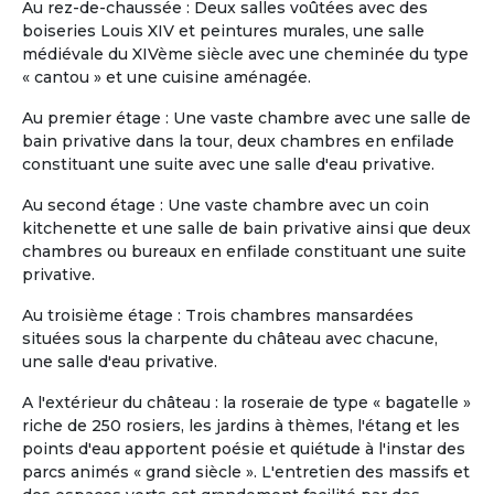
Au rez-de-chaussée : Deux salles voûtées avec des
souhaitant s’installer dans un
boiseries Louis XIV et peintures murales, une salle
environnement à la fois serein, sécurisé et
médiévale du XIVème siècle avec une cheminée du type
vivant, tout en conservant leur
« cantou » et une cuisine aménagée.
indépendance. L’appartement, spacieux et
entièrement meublé, offre : -4 chambres
Au premier étage : Une vaste chambre avec une salle de
(possibilité en solo ou en couple) -3 salles
bain privative dans la tour, deux chambres en enfilade
de bain -2 salons confortables -1 espace
constituant une suite avec une salle d'eau privative.
salle à manger -1 cuisine équipée -1 grande
terrasse avec jacuzzi Situé au sein d’une
Au second étage : Une vaste chambre avec un coin
résidence sécurisée 24h/24 et 7j/7,
kitchenette et une salle de bain privative ainsi que deux
l’environnement est calme, verdoyant et
chambres ou bureaux en enfilade constituant une suite
agréable à vivre. La résidence est
privative.
intergénérationnelle : vous y croiserez des
Au troisième étage : Trois chambres mansardées
familles, des jeunes actifs, des couples,
situées sous la charpente du château avec chacune,
des personnes seules ou encore d’autres
une salle d'eau privative.
r...
Slide 1 of 11
A l'extérieur du château : la roseraie de type « bagatelle »
riche de 250 rosiers, les jardins à thèmes, l'étang et les
points d'eau apportent poésie et quiétude à l'instar des
parcs animés « grand siècle ». L'entretien des massifs et