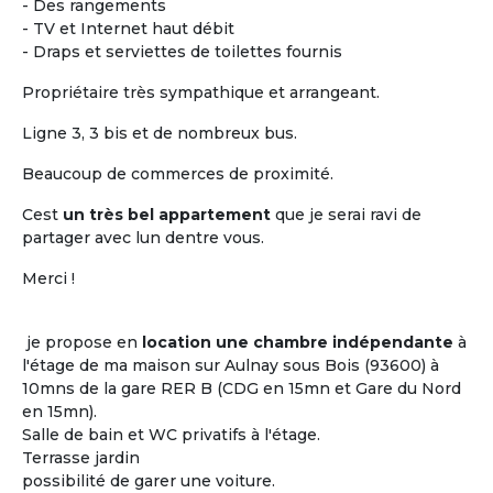
- Des rangements
- TV et Internet haut débit
- Draps et serviettes de toilettes fournis
Propriétaire très sympathique et arrangeant.
Ligne 3, 3 bis et de nombreux bus.
Beaucoup de commerces de proximité.
Cest
un très bel appartement
que je serai ravi de
Vivre ensemble dans un
partager avec lun dentre vous.
logement partagée
Merci !
Le plus difficile n'est pas de trouver un toit
où cohabiter entre seniors mais c'est de
je propose en
location une chambre indépendante
à
trouver
« les bonnes personnes » avec qui
l'étage de ma maison sur Aulnay sous Bois (93600) à
l'occuper...
10mns de la gare RER B (CDG en 15mn et Gare du Nord
Les clés d'un projet de colocation réussi
en 15mn).
entre seniors : avoir certains centres
Salle de bain et WC privatifs à l'étage.
d'intérêts en commun !
Terrasse jardin
possibilité de garer une voiture.