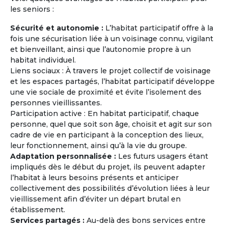
les seniors :
Sécurité et autonomie :
L’habitat participatif offre à la
fois une sécurisation liée à un voisinage connu, vigilant
et bienveillant, ainsi que l’autonomie propre à un
habitat individuel.
Journées Portes Ouvertes et
Liens sociaux : À travers le projet collectif de voisinage
Rencontres
et les espaces partagés, l’habitat participatif développe
Rencontrez des retraités ou des personnes
une vie sociale de proximité et évite l’isolement des
âgées de plus de 60 ans ayant le même
personnes vieillissantes.
projet (exemple : partir vivre en Grèce à la
Participation active : En habitat participatif, chaque
retraite à l'année ou pendant quelques mois)
personne, quel que soit son âge, choisit et agit sur son
et les mêmes attentes que les vôtres (type
cadre de vie en participant à la conception des lieux,
d'habitat, budget mensuel, tendance
leur fonctionnement, ainsi qu’à la vie du groupe.
écologique, co-acheter ou co-louer, etc...).
Adaptation personnalisée :
Les futurs usagers étant
impliqués dès le début du projet, ils peuvent adapter
l’habitat à leurs besoins présents et anticiper
En savoir
sur
collectivement des possibilités d’évolution liées à leur
la Maison Partagée
vieillissement afin d’éviter un départ brutal en
établissement.
Services partagés :
Au-delà des bons services entre