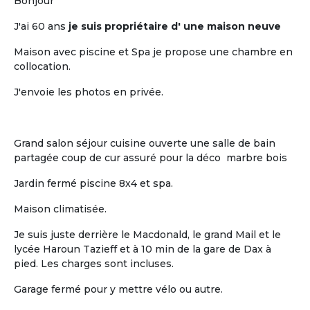
pour retraités
Bonjour
J'ai 60 ans
je suis propriétaire d' une maison neuve
Maison avec piscine et Spa je propose une chambre en
collocation.
J'envoie les photos en privée.
L'humain
Grand salon séjour cuisine ouverte une salle de bain
partagée coup de cur assuré pour la déco marbre bois
La vie « chez soi » de chaque retraité au
sein d'un habitat groupé à taille
Jardin fermé piscine 8x4 et spa.
humaine
Maison climatisée.
Je suis juste derrière le Macdonald, le grand Mail et le
lycée Haroun Tazieff et à 10 min de la gare de Dax à
pied. Les charges sont incluses.
Garage fermé pour y mettre vélo ou autre.