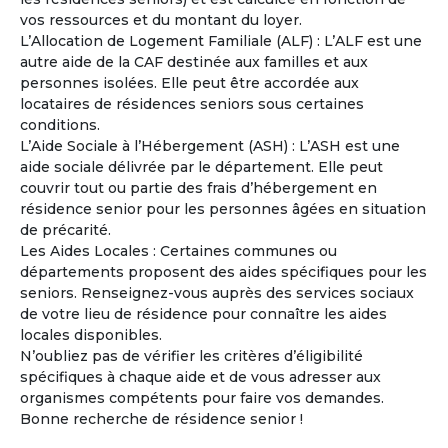
vos ressources et du montant du loyer.
Catherine
L’Allocation de Logement Familiale (ALF) : L’ALF est une
Femme
- 56
ans
autre aide de la CAF destinée aux familles et aux
France - Gard
personnes isolées. Elle peut être accordée aux
locataires de résidences seniors sous certaines
Voir les
237
annonces
conditions.
L’Aide Sociale à l’Hébergement (ASH) : L’ASH est une
La copropriété en pleine propriété entre Seniors
4
aide sociale délivrée par le département. Elle peut
Un mode d’habitat partagé adapté au vieillissement.
couvrir tout ou partie des frais d’hébergement en
La copropriété en pleine propriété séduit de plus en
résidence senior pour les personnes âgées en situation
plus de retraités désireux de mutualiser certains espaces
de précarité.
et services tout en conservant leur indépendance et leur
Les Aides Locales : Certaines communes ou
patrimoine.
départements proposent des aides spécifiques pour les
seniors. Renseignez-vous auprès des services sociaux
À la une
de votre lieu de résidence pour connaître les aides
locales disponibles.
N’oubliez pas de vérifier les critères d’éligibilité
spécifiques à chaque aide et de vous adresser aux
organismes compétents pour faire vos demandes.
Bonne recherche de résidence senior !