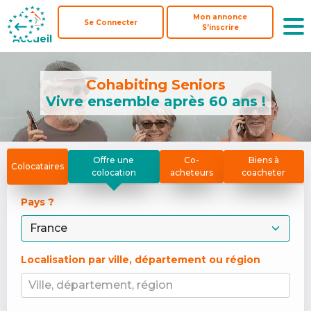
Mon annonce
Mon annonce
Se Connecter
Se Connecter
S'inscrire
S'inscrire
Accueil
Accueil
Cohabiting Seniors
Vivre ensemble après 60 ans !
Offre une
Co-
Biens à
Colocataires
colocation
acheteurs
coacheter
Pays ? 
Localisation par ville, département ou région
Ville, département, région