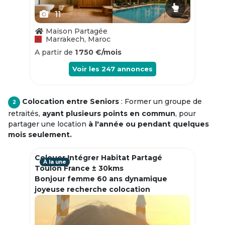
11
Maison Partagée
Marrakech, Maroc
A partir de
1 750 €/mois
Voir les
247
annonces
Colocation entre Seniors
: Former un groupe de
2
retraités,
ayant plusieurs points en commun
, pour
partager une location
à l'année ou pendant quelques
mois seulement.
Colouer Intégrer Habitat Partagé
À la une
Toulon France ± 30kms
Bonjour femme 60 ans dynamique
joyeuse recherche colocation