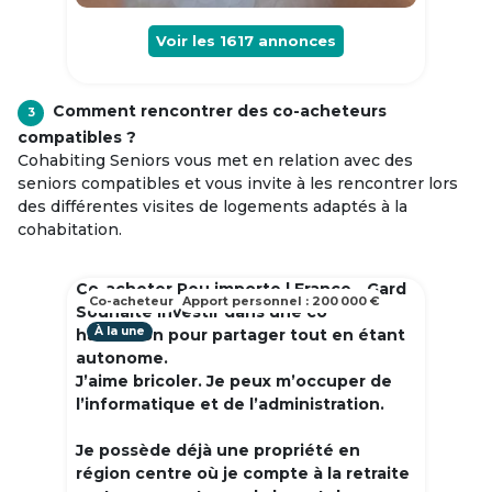
Voir les
1617
annonces
Comment rencontrer des co-acheteurs
3
compatibles ?
Cohabiting Seniors vous met en relation avec des
seniors compatibles et vous invite à les rencontrer lors
des différentes visites de logements adaptés à la
cohabitation.
Co-acheter Peu importe | France - Gard
Co-acheteur
Apport personnel : 200 000 €
Souhaite investir dans une co
À la une
habitation pour partager tout en étant
autonome.
J’aime bricoler. Je peux m’occuper de
l’informatique et de l’administration.
Je possède déjà une propriété en
région centre où je compte à la retraite