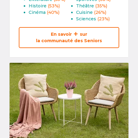
Histoire
(53%)
Théâtre
(35%)
Cinéma
(40%)
Cuisine
(26%)
Sciences
(23%)
En savoir
sur
la communauté des Seniors