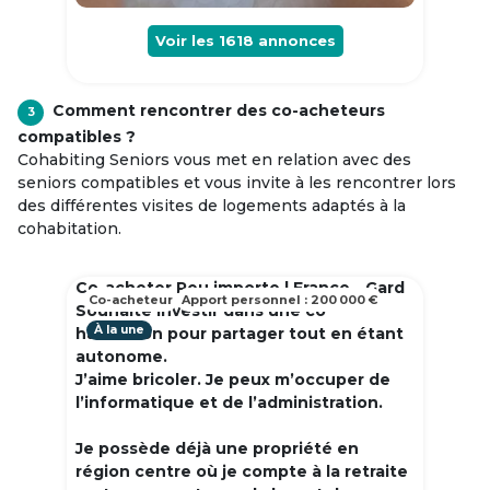
Voir les
1618
annonces
Comment rencontrer des co-acheteurs
3
compatibles ?
Cohabiting Seniors vous met en relation avec des
seniors compatibles et vous invite à les rencontrer lors
des différentes visites de logements adaptés à la
cohabitation.
Co-acheter Peu importe | France - Gard
Co-acheteur
Apport personnel : 200 000 €
Souhaite investir dans une co
À la une
habitation pour partager tout en étant
autonome.
J’aime bricoler. Je peux m’occuper de
l’informatique et de l’administration.
Je possède déjà une propriété en
région centre où je compte à la retraite