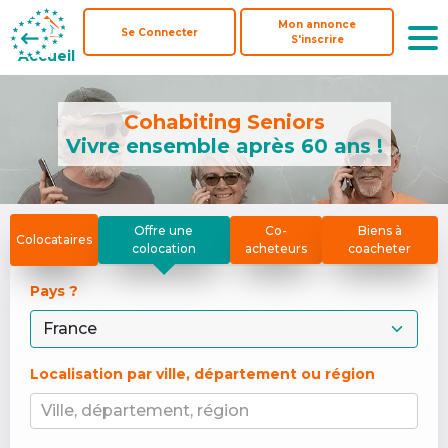
Mon annonce
Mon annonce
Se Connecter
Se Connecter
S'inscrire
S'inscrire
Accueil
Accueil
Cohabiting Seniors
Vivre ensemble après 60 ans !
Offre une
Co-
Biens à
Colocataires
colocation
acheteurs
coacheter
Pays ? 
Localisation par ville, département ou région
Ville, département, région