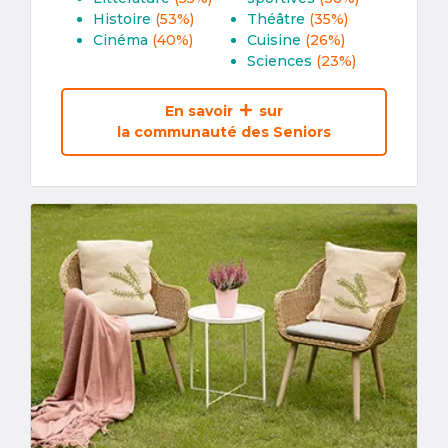
Histoire
(53%)
Théâtre
(35%)
Cinéma
(40%)
Cuisine
(26%)
Sciences
(23%)
En savoir
sur
la communauté des Seniors