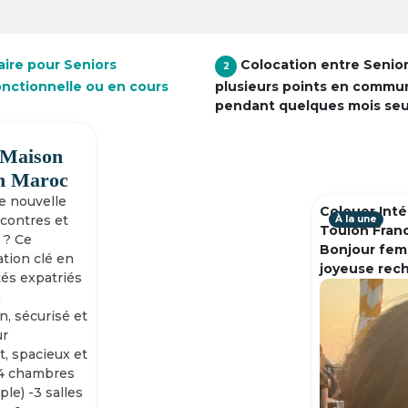
aire pour Seniors
Colocation entre Senio
2
onctionnelle ou en cours
plusieurs points en commu
pendant quelques mois se
 Maison
h Maroc
ne nouvelle
Colouer Inté
ncontres et
À la une
Toulon Fran
 ? Ce
Bonjour fem
tion clé en
joyeuse rec
tés expatriés
n
n, sécurisé et
ur
, spacieux et
-4 chambres
ple) -3 salles