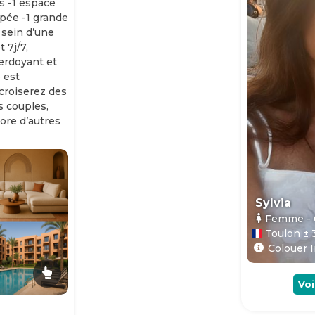
s -1 espace
ipée -1 grande
 sein d’une
 7j/7,
erdoyant et
 est
 croiserez des
es couples,
ore d’autres
Sylvia
Femme
-
Toulon ± 
Colouer I
Voi