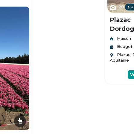
20
4
Plazac
Dordogn
Maison
Budget 
Plazac,
Aquitaine
V