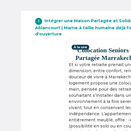
Intégrer une Maison Partagée et Solid
1
Ablancourt | Marne à taille humaine déjà f
d'ouverture
À la une
Colocation Seniors
Partagée Marrakec
Et si votre retraite prenait u
dimension, entre confort, re
douceur de vivre à Marrakech
logement propose une coloca
main, pensée pour des retrai
souhaitant s’installer dans u
environnement à la fois serei
vivant, tout en conservant le
indépendance. L’appartement
entièrement meublé, offre : 
(possibilité en solo ou en cou