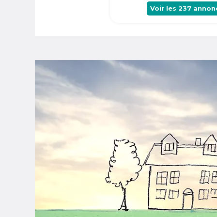
Voir les
237
annon