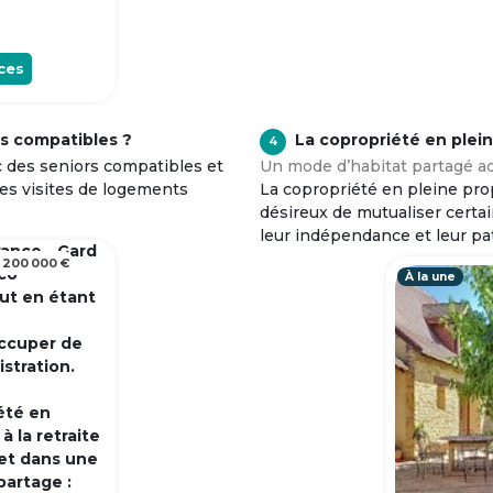
ces
s compatibles ?
La copropriété en plei
4
c des seniors compatibles et
Un mode d’habitat partagé ad
tes visites de logements
La copropriété en pleine prop
désireux de mutualiser certa
leur indépendance et leur pa
rance - Gard
 200 000 €
 co
À la une
out en étant
occuper de
istration.
été en
 la retraite
et dans une
partage :