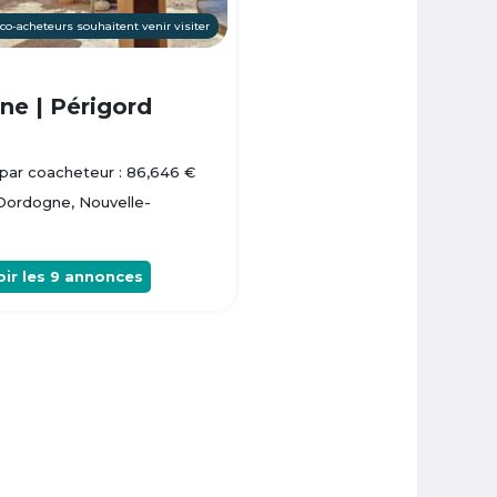
 co-acheteurs souhaitent venir visiter
e | Périgord
par coacheteur : 86,646 €
 Dordogne, Nouvelle-
oir les
9
annonces