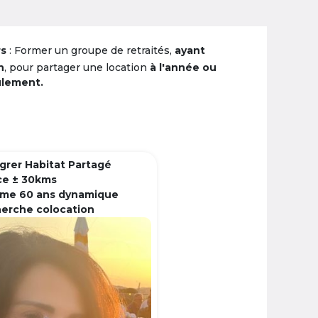
rs
: Former un groupe de retraités,
ayant
n
, pour partager une location
à l'année ou
ulement.
grer Habitat Partagé
ce ± 30kms
me 60 ans dynamique
herche colocation