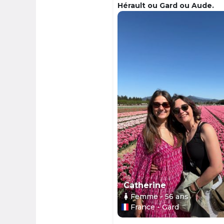
Hérault ou Gard ou Aude.
Catherine
Femme
- 56
ans
France - Gard