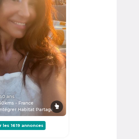
 60
ans
30kms - France
ntégrer Habitat Partagé
r les
1619
annonces