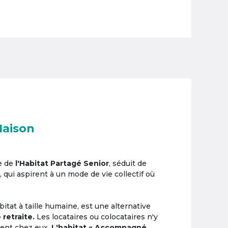
Maison
e de
l'Habitat Partagé Senior
, séduit de
, qui aspirent à un mode de vie collectif où
itat à taille humaine, est une alternative
 retraite.
Les locataires ou colocataires n'y
ement chez eux.
L'habitat « Accompagné,