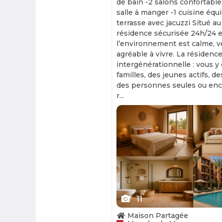
de bain -2 salons confortable
salle à manger -1 cuisine équ
terrasse avec jacuzzi Situé au
résidence sécurisée 24h/24 et
l’environnement est calme, v
agréable à vivre. La résidence
intergénérationnelle : vous y
familles, des jeunes actifs, d
des personnes seules ou enc
r...
Slide 1 of 11
11
Maison Partagée