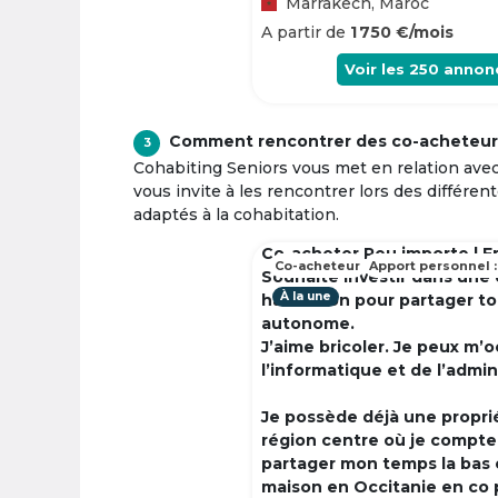
Marrakech, Maroc
A partir de
1 750 €/mois
Voir les
250
annon
Comment rencontrer des co-acheteur
3
Cohabiting Seniors vous met en relation ave
vous invite à les rencontrer lors des différen
adaptés à la cohabitation.
Co-acheter Peu importe | F
Co-acheteur
Apport personnel :
Souhaite investir dans une
À la une
habitation pour partager t
autonome.
J’aime bricoler. Je peux m’
l’informatique et de l’admin
Je possède déjà une propri
région centre où je compte à
partager mon temps la bas 
maison en Occitanie en co 