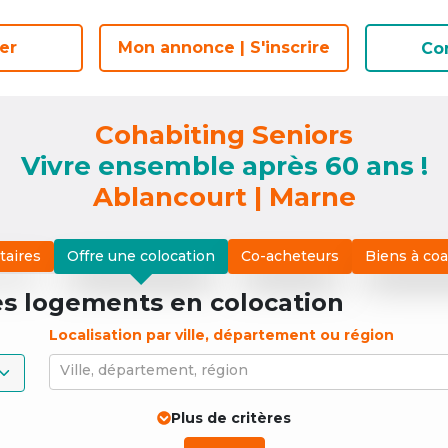
er
er
Mon annonce | S'inscrire
Mon annonce | S'inscrire
Co
Co
Cohabiting Seniors
Vivre ensemble après 60 ans !
Ablancourt | Marne
taires
Offre une colocation
Co-acheteurs
Biens à co
es logements
en colocation
Localisation par ville, département ou région
Ville, département, région
Plus de critères