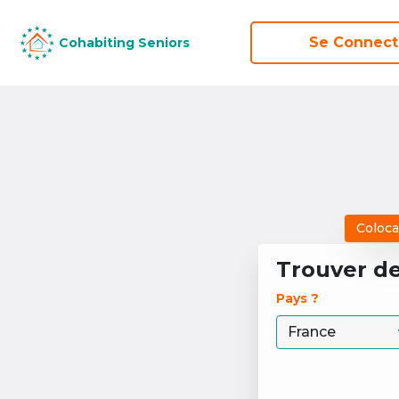
Se Connect
Se Connect
Cohabiting Seniors
Cohabiting Seniors
Coloca
Trouver d
Pays ? 