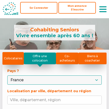
Mon annonce
Mon annonce
Se Connecter
Se Connecter
S'inscrire
S'inscrire
Accueil
Accueil
Cohabiting Seniors
Vivre ensemble après 60 ans !
Offre une
Co-
Biens à
Colocataires
colocation
acheteurs
coacheter
Pays ? 
Localisation par ville, département ou région
Ville, département, région