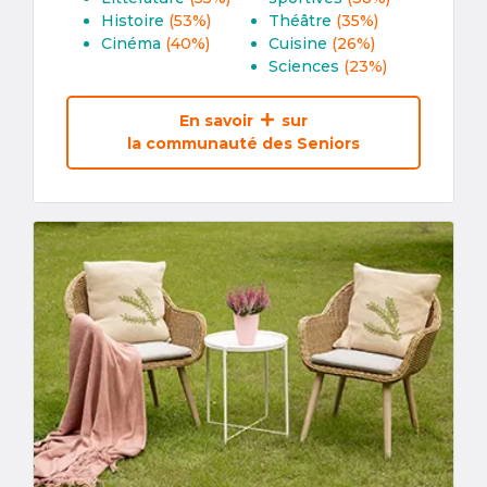
Histoire
(53%)
Théâtre
(35%)
Cinéma
(40%)
Cuisine
(26%)
Sciences
(23%)
En savoir
sur
la communauté des Seniors