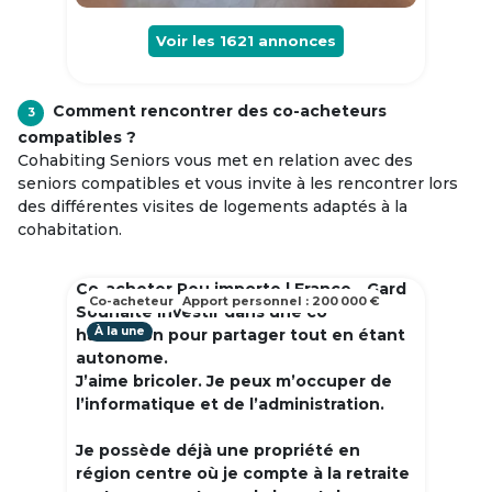
Voir les
1621
annonces
Comment rencontrer des co-acheteurs
3
compatibles ?
Cohabiting Seniors vous met en relation avec des
seniors compatibles et vous invite à les rencontrer lors
des différentes visites de logements adaptés à la
cohabitation.
Co-acheter Peu importe | France - Gard
Co-acheteur
Apport personnel : 200 000 €
Souhaite investir dans une co
À la une
habitation pour partager tout en étant
autonome.
J’aime bricoler. Je peux m’occuper de
l’informatique et de l’administration.
Je possède déjà une propriété en
région centre où je compte à la retraite