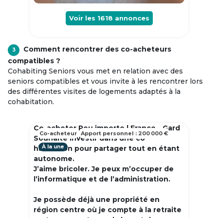
Voir les
1618
annonces
Comment rencontrer des co-acheteurs
3
compatibles ?
Cohabiting Seniors vous met en relation avec des
seniors compatibles et vous invite à les rencontrer lors
des différentes visites de logements adaptés à la
cohabitation.
Co-acheter Peu importe | France - Gard
Co-acheteur
Apport personnel : 200 000 €
Souhaite investir dans une co
À la une
habitation pour partager tout en étant
autonome.
J’aime bricoler. Je peux m’occuper de
l’informatique et de l’administration.
Je possède déjà une propriété en
région centre où je compte à la retraite