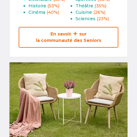
Histoire
(53%)
Théâtre
(35%)
Cinéma
(40%)
Cuisine
(26%)
Sciences
(23%)
En savoir
sur
la communauté des Seniors