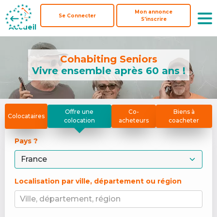
Mon annonce
Mon annonce
Se Connecter
Se Connecter
S'inscrire
S'inscrire
Accueil
Accueil
Cohabiting Seniors
Vivre ensemble après 60 ans !
Offre une
Co-
Biens à
Colocataires
colocation
acheteurs
coacheter
Pays ? 
Localisation par ville, département ou région
Ville, département, région