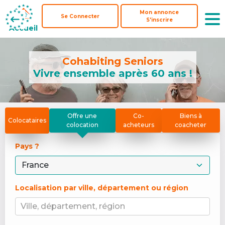
Mon annonce
Mon annonce
Se Connecter
Se Connecter
S'inscrire
S'inscrire
Accueil
Accueil
Cohabiting Seniors
Vivre ensemble après 60 ans !
Offre une
Co-
Biens à
Colocataires
colocation
acheteurs
coacheter
Pays ? 
Localisation par ville, département ou région
Ville, département, région