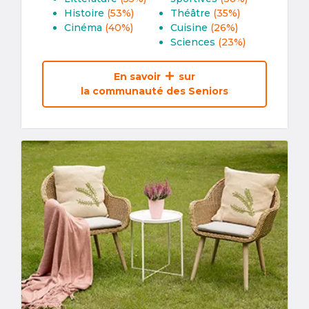
Histoire
(53%)
Théâtre
(35%)
Cinéma
(40%)
Cuisine
(26%)
Sciences
(23%)
En savoir
sur
la communauté des Seniors