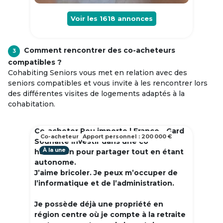
Voir les
1618
annonces
Comment rencontrer des co-acheteurs
3
compatibles ?
Cohabiting Seniors vous met en relation avec des
seniors compatibles et vous invite à les rencontrer lors
des différentes visites de logements adaptés à la
cohabitation.
Co-acheter Peu importe | France - Gard
Co-acheteur
Apport personnel : 200 000 €
Souhaite investir dans une co
À la une
habitation pour partager tout en étant
autonome.
J’aime bricoler. Je peux m’occuper de
l’informatique et de l’administration.
Je possède déjà une propriété en
région centre où je compte à la retraite