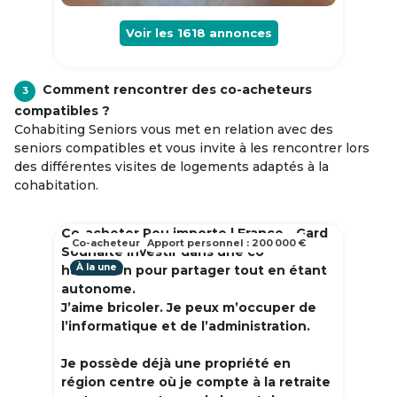
Voir les
1618
annonces
Comment rencontrer des co-acheteurs
3
compatibles ?
Cohabiting Seniors vous met en relation avec des
seniors compatibles et vous invite à les rencontrer lors
des différentes visites de logements adaptés à la
cohabitation.
Co-acheter Peu importe | France - Gard
Co-acheteur
Apport personnel : 200 000 €
Souhaite investir dans une co
À la une
habitation pour partager tout en étant
autonome.
J’aime bricoler. Je peux m’occuper de
l’informatique et de l’administration.
Je possède déjà une propriété en
région centre où je compte à la retraite