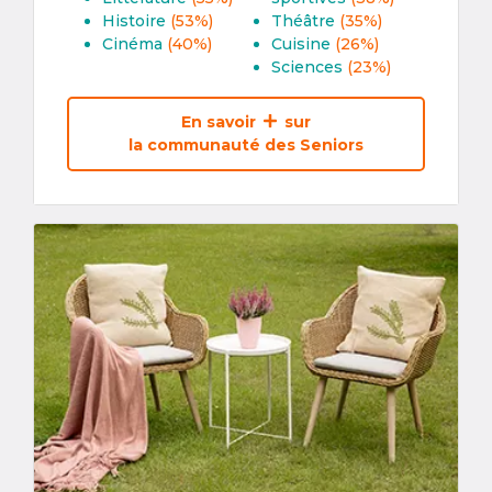
Histoire
(53%)
Théâtre
(35%)
Cinéma
(40%)
Cuisine
(26%)
Sciences
(23%)
En savoir
sur
la communauté des Seniors