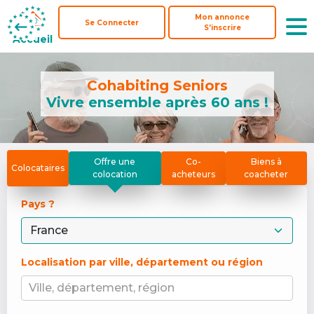
Mon annonce
Mon annonce
Se Connecter
Se Connecter
S'inscrire
S'inscrire
Accueil
Accueil
Cohabiting Seniors
Vivre ensemble après 60 ans !
Offre une
Co-
Biens à
Colocataires
colocation
acheteurs
coacheter
Pays ? 
Localisation par ville, département ou région
Ville, département, région